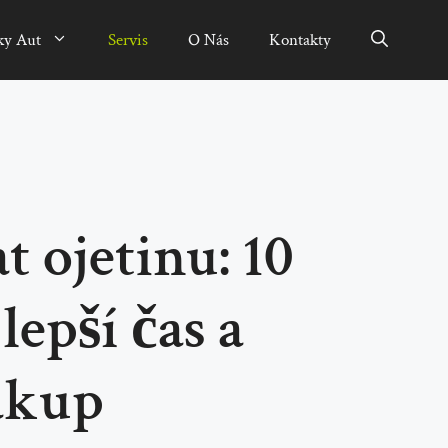
ky Aut
Servis
O Nás
Kontakty
 ojetinu: 10
lepší čas a
ákup