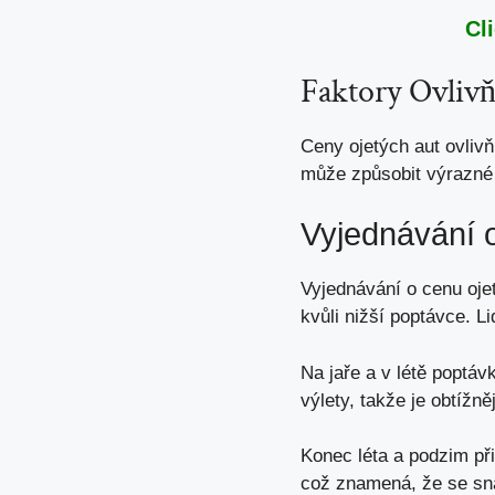
Cl
Faktory Ovlivň
Ceny ojetých aut ovlivň
může způsobit výrazné
Vyjednávání 
Vyjednávání o cenu ojet
kvůli nižší poptávce. L
Na jaře a v létě poptáv
výlety
, takže je obtížn
Konec léta a podzim při
což znamená, že se snaž