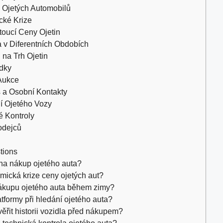
 Ojetých Automobilů
cké Krize
toucí Ceny Ojetin
 v Diferentních Obdobích
na Trh Ojetin
ídky
 Aukce
s a Osobní Kontakty
í Ojetého Vozy
é Kontroly
odejců
tions
 na nákup ojetého auta?
mická krize ceny ojetých aut?
ákupu ojetého auta během zimy?
atformy při hledání ojetého auta?
věřit historii vozidla před nákupem?
 technická kontrola ojetého auta?