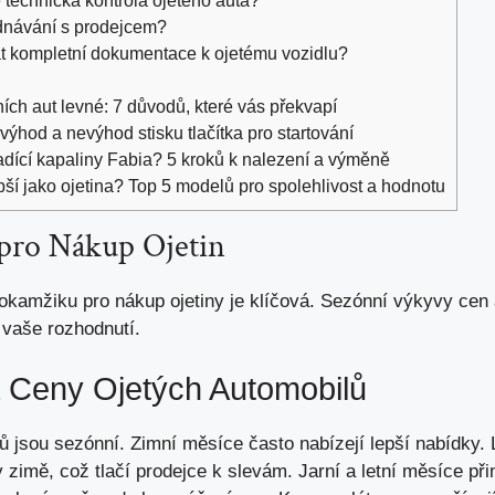
ednávání s prodejcem?
t kompletní dokumentace k ojetému vozidlu?
ních aut levné: 7 důvodů, které vás překvapí
ýhod a nevýhod stisku tlačítka pro startování
ladící kapaliny Fabia? 5 kroků k nalezení a výměně
pší jako ojetina? Top 5 modelů pro spolehlivost a hodnotu
pro Nákup Ojetin
 okamžiku pro nákup ojetiny je klíčová. Sezónní výkyvy cen
 vaše rozhodnutí.
a Ceny Ojetých Automobilů
ů jsou sezónní. Zimní měsíce často nabízejí lepší nabídky.
v zimě, což tlačí prodejce k slevám. Jarní a letní měsíce př