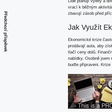
Lidé plánují výlety a d
vrací k běžným aktivit
zbavují zásob před pří
Předchozí příspěvek
Jak Využít E
Ekonomické krize často 
prodávají auta, aby zís
tlačí ceny dolů. Finanč
nabídky. Osobně jsem n
buďte připraveni. Kriz