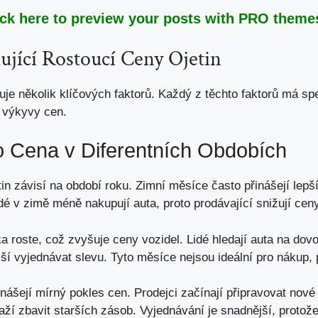
ick here to preview your posts with PRO themes
ující Rostoucí Ceny Ojetin
uje několik klíčových faktorů. Každý z těchto faktorů má spec
 výkyvy cen.
o Cena v Diferentních Obdobích
in závisí na období roku. Zimní měsíce často přinášejí lepší
idé v zimě méně nakupují auta, proto prodávající snižují ceny
ka roste, což zvyšuje ceny vozidel. Lidé hledají auta na dov
ější vyjednávat slevu. Tyto měsíce nejsou ideální pro nákup, 
nášejí mírný pokles cen. Prodejci začínají připravovat nové
í zbavit starších zásob. Vyjednávání je snadnější, protože 