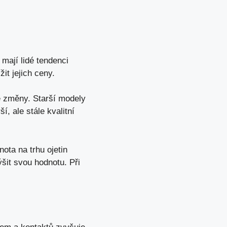
mají lidé tendenci
it jejich ceny.
é změny. Starší modely
í, ale stále kvalitní
ota na trhu ojetin
šit svou hodnotu. Při