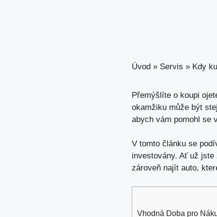
Úvod
»
Servis
»
Kdy ku
Přemýšlíte o
koupi ojet
okamžiku může být stejn
abych vám pomohl se v 
V
tomto článku se pod
investovány. Ať už jste 
zároveň najít auto, kt
Vhodná Doba pro Náku