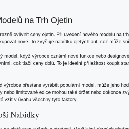
odelů na Trh Ojetin
zně ovlivnit ceny ojetin. Při uvedení nového modelu na trh 
kupovat nové. To zvyšuje nabídku ojetých aut, což může sníž
ový model, když výrobce oznámí nové funkce nebo designov
ími, což tlačí ceny dolů. To je ideální příležitost koupit starš
d výrobce přestane vyrábět populární model, může jeho hodn
ly nebo limitované edice mohou také držet nebo dokonce zvý
té vzít v úvahu všechny tyto faktory.
epší Nabídky