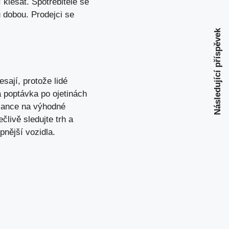
 klesat. Spotřebitelé se
 dobou. Prodejci se
Následující příspěvek
sají, protože lidé
á poptávka po ojetinách
e šance na výhodné
livě sledujte trh a
pnější vozidla.