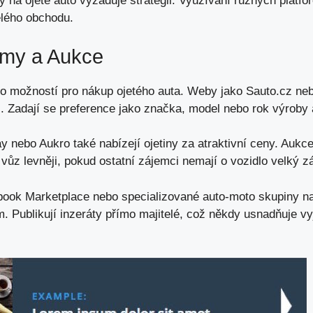
y na ojeté auto vyžaduje strategii. Využívání různých platf
ělého obchodu.
rmy a Aukce
ho možností pro nákup ojetého auta. Weby jako Sauto.cz neb
l. Zadají se preference jako značka, model nebo rok výroby 
y nebo Aukro také nabízejí ojetiny za atraktivní ceny. Aukc
vůz levněji, pokud ostatní zájemci nemají o vozidlo velký z
ebook Marketplace nebo specializované auto-moto skupiny n
. Publikují inzeráty přímo majitelé, což někdy usnadňuje vy