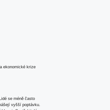
 a ekonomické krize
 Lidé se méně často
inášejí vyšší poptávku.