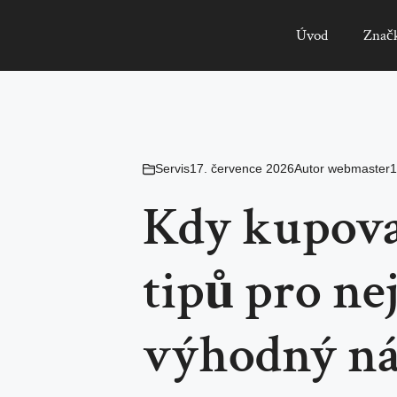
Úvod
Znač
Servis
17. července 2026
Autor
webmaster1
Kdy kupovat
tipů pro nej
výhodný n