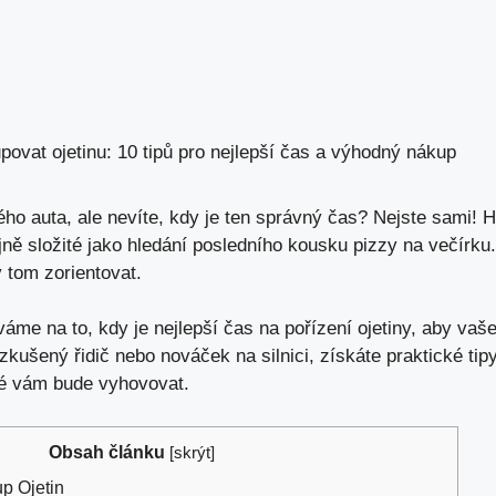
povat ojetinu: 10 tipů pro nejlepší čas a výhodný nákup
ého auta
, ale nevíte,
kdy je ten správný čas
? Nejste sami! H
ě složité jako hledání posledního kousku pizzy na večírku. 
tom zorientovat.
íváme na
to, kdy je nejlepší čas na pořízení ojetiny, aby vaš
zkušený řidič nebo nováček na silnici, získáte praktické tipy 
eré vám bude vyhovovat.
Obsah článku
[
skrýt
]
p Ojetin