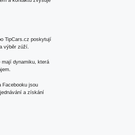
orem a kontaktů zvyšuje
o TipCars.cz poskytují
a výběr zúží.
e mají dynamiku, která
ájem.
a Facebooku jsou
jednávání a získání