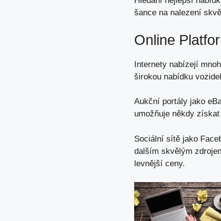
Hledání nejlepší nabídk
šance na nalezení skv
Online Platfo
Internety nabízejí mno
širokou nabídku vozide
Aukční portály jako eBa
umožňuje někdy získat 
Sociální sítě jako Fac
dalším skvělým zdrojem
levnější ceny.