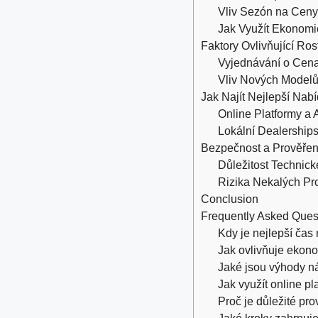
Vliv Sezón na Ceny
Jak Využít Ekonomi
Faktory Ovlivňující Ros
Vyjednávání o Cena
Vliv Nových Modelů 
Jak Najít Nejlepší Nab
Online Platformy a
Lokální Dealership
Bezpečnost a Prověřen
Důležitost Technick
Rizika Nekalých Pr
Conclusion
Frequently Asked Ques
Kdy je nejlepší čas
Jak ovlivňuje ekono
Jaké jsou výhody n
Jak využít online pl
Proč je důležité pro
Jaké kroky zahrnuje