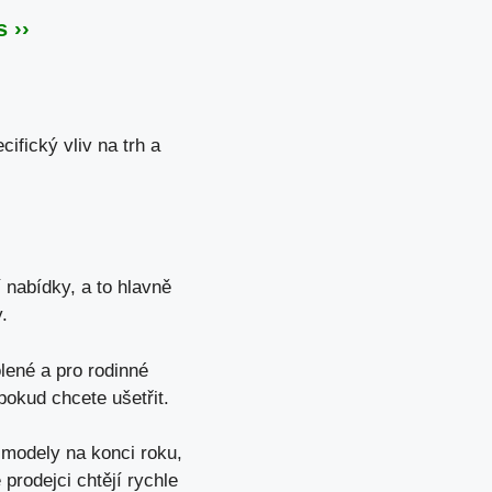
 ››
ifický vliv na trh a
 nabídky, a to hlavně
.
olené a
pro rodinné
pokud chcete ušetřit.
 modely na konci roku,
prodejci chtějí rychle