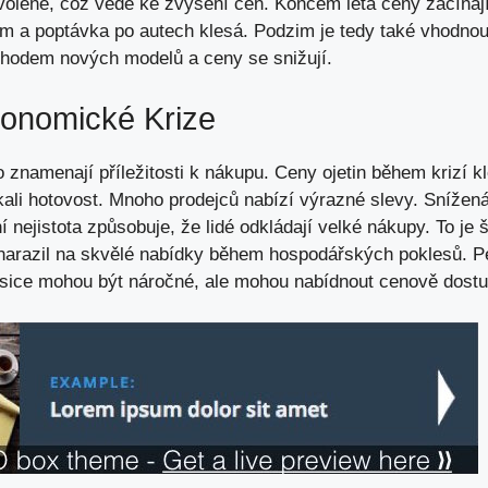
ovolené, což vede ke zvýšení cen. Koncem léta ceny začínají
ám a poptávka po autech klesá. Podzim je tedy také vhodnou
chodem nových modelů a ceny se snižují.
konomické Krize
znamenají příležitosti k nákupu. Ceny ojetin během krizí kle
kali hotovost. Mnoho prodejců nabízí výrazné slevy. Snížen
ní nejistota způsobuje, že lidé odkládají velké nákupy. To j
arazil na skvělé nabídky během hospodářských poklesů. Peč
e sice mohou být náročné, ale mohou nabídnout cenově dostu