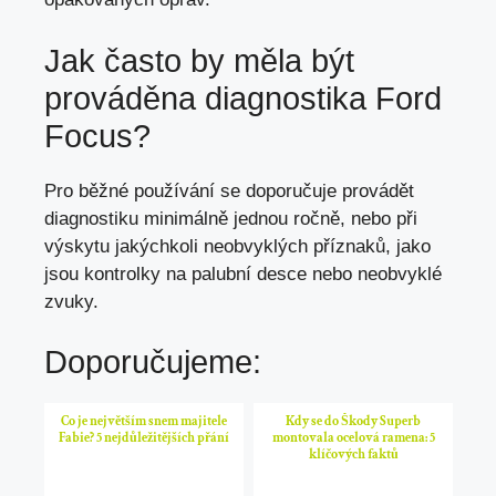
Jak často by měla být
prováděna diagnostika Ford
Focus?
Pro běžné používání se doporučuje provádět
diagnostiku minimálně jednou ročně, nebo při
výskytu jakýchkoli neobvyklých příznaků, jako
jsou kontrolky na palubní desce nebo neobvyklé
zvuky.
Doporučujeme:
Co je největším snem majitele
Kdy se do Škody Superb
Fabie? 5 nejdůležitějších přání
montovala ocelová ramena: 5
klíčových faktů