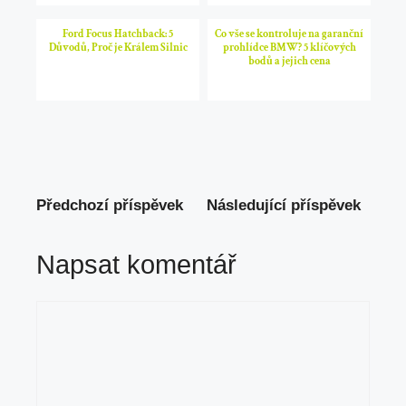
Ford Focus Hatchback: 5
Co vše se kontroluje na garanční
Důvodů, Proč je Králem Silnic
prohlídce BMW? 5 klíčových
bodů a jejich cena
Předchozí příspěvek
Následující příspěvek
Napsat komentář
Komentář