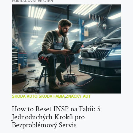
POKRAČOVAT VE ČTEN
ŠKODA AUTO
,
ŠKODA FABIA
,
ZNAČKY AUT
How to Reset INSP na Fabii: 5
Jednoduchých Kroků pro
Bezproblémový Servis