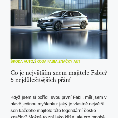
ŠKODA AUTO
,
ŠKODA FABIA
,
ZNAČKY AUT
Co je největším snem majitele Fabie?
5 nejdůležitějších přání
Když jsem si pořídil svou první Fabii, měl jsem v
hlavě jedinou myšlenku: jaký je vlastně největší
sen každého majitele této legendární české
značky? Možná to zní jako klišé, ale pro mnohé