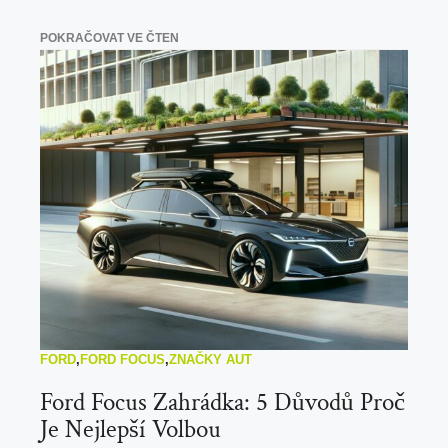
POKRAČOVAT VE ČTEN
FORD
,
FORD FOCUS
,
ZNAČKY AUT
Ford Focus Zahrádka: 5 Důvodů Proč
Je Nejlepší Volbou