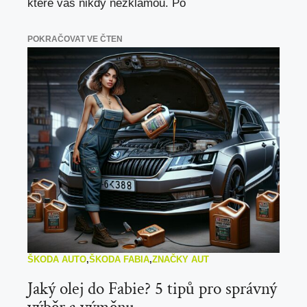
které vás nikdy nezklamou. Po
POKRAČOVAT VE ČTEN
ŠKODA AUTO
,
ŠKODA FABIA
,
ZNAČKY AUT
Jaký olej do Fabie? 5 tipů pro správný