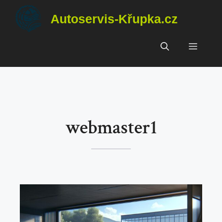
Přeskočit
Autoservis-Křupka.cz
na
obsah
Menu
webmaster1