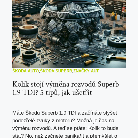
ŠKODA AUTO
,
ŠKODA SUPERB
,
ZNAČKY AUT
Kolik stojí výměna rozvodů Superb
1.9 TDI? 5 tipů, jak ušetřit
Máte Škodu Superb 1.9 TDI a začínáte slyšet
podezřelé zvuky z motoru? Možná je čas na
výměnu rozvodů. A teď se ptáte: Kolik to bude
stát? No, než začnete panikařit a přemýšlet o