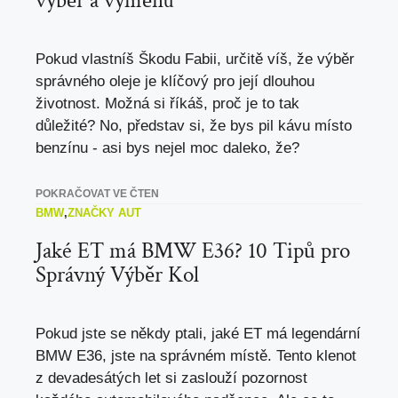
výběr a výměnu
Pokud vlastníš Škodu Fabii, určitě víš, že výběr
správného oleje je klíčový pro její dlouhou
životnost. Možná si říkáš, proč je to tak
důležité? No, představ si, že bys pil kávu místo
benzínu - asi bys nejel moc daleko, že?
POKRAČOVAT VE ČTEN
BMW
,
ZNAČKY AUT
Jaké ET má BMW E36? 10 Tipů pro
Správný Výběr Kol
Pokud jste se někdy ptali, jaké ET má legendární
BMW E36, jste na správném místě. Tento klenot
z devadesátých let si zaslouží pozornost