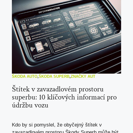
ŠKODA AUTO
,
ŠKODA SUPERB
,
ZNAČKY AUT
Štítek v zavazadlovém prostoru
superbu: 10 klíčových informací pro
údržbu vozu
Kdo by si pomyslel, že obyčejný štítek v
zavazadlovém prostoru Škody Superb může být