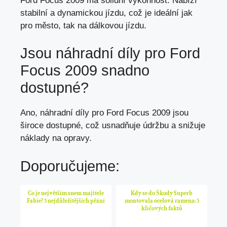
Ford Focus 2009 má solidní výkonnost. Nabízí
stabilní a dynamickou jízdu, což je ideální jak
pro město, tak na dálkovou jízdu.
Jsou náhradní díly pro Ford
Focus 2009 snadno
dostupné?
Ano, náhradní díly pro Ford Focus 2009 jsou
široce dostupné, což usnadňuje údržbu a
snižuje
náklady na opravy
.
Doporučujeme:
Co je největším snem majitele
Kdy se do Škody Superb
Fabie? 5 nejdůležitějších přání
montovala ocelová ramena: 5
klíčových faktů