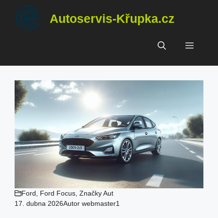
Přeskočit
Autoservis-Křupka.cz
na
obsah
Menu
Ford
,
Ford Focus
,
Značky Aut
17. dubna 2026
Autor
webmaster1