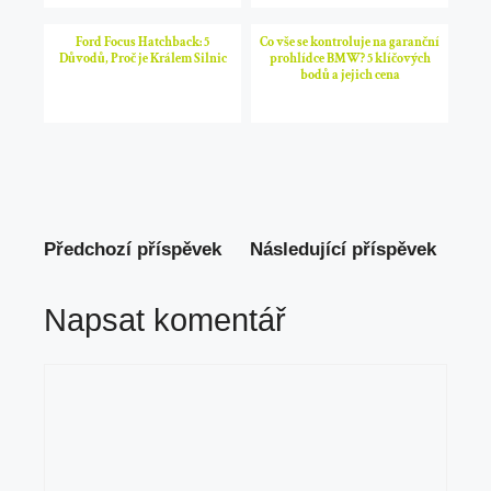
Ford Focus Hatchback: 5
Co vše se kontroluje na garanční
Důvodů, Proč je Králem Silnic
prohlídce BMW? 5 klíčových
bodů a jejich cena
Předchozí příspěvek
Následující příspěvek
Napsat komentář
Komentář