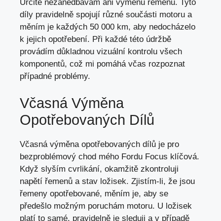
Určitě nezanedbávám ani výměnu řemenů. Tyto
díly pravidelně spojují různé součásti motoru a
měním je každých 50 000 km, aby nedocházelo
k jejich opotřebení. Při každé této údržbě
provádím důkladnou vizuální kontrolu všech
komponentů, což mi pomáhá včas rozpoznat
případné problémy.
Včasná Výměna
Opotřebovaných Dílů
Včasná výměna opotřebovaných dílů je pro
bezproblémový chod mého Fordu Focus klíčová.
Když slyším cvrlikání, okamžitě zkontroluji
napětí řemenů a stav ložisek. Zjistím-li, že jsou
řemeny opotřebované, měním je, aby se
předešlo možným poruchám motoru. U ložisek
platí to samé, pravidelně je sleduji a v případě