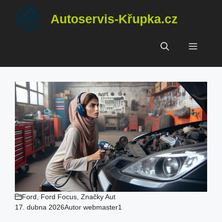
Přeskočit
Autoservis-Křupka.cz
na
obsah
Menu
Ford
,
Ford Focus
,
Značky Aut
17. dubna 2026
Autor
webmaster1