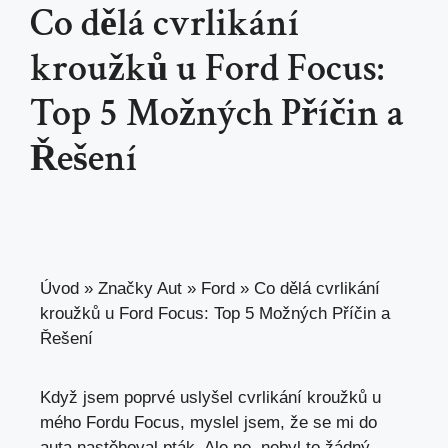
Co dělá cvrlikání
kroužků u Ford Focus:
Top 5 Možných Příčin a
Řešení
Úvod
»
Značky Aut
»
Ford
»
Co dělá cvrlikání
kroužků u Ford Focus: Top 5 Možných Příčin a
Řešení
Když jsem poprvé uslyšel cvrlikání kroužků u
mého Fordu Focus, myslel jsem, že se mi do
auta nastěhoval pták. Ale ne, nebyl to žádný