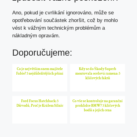
Ano, pokud je cvrlikání ignorováno, může se
opotřebování součástek zhoršit, což by mohlo
vést k vážným technickým problémům a
nákladným opravám.
Doporučujeme:
Co je největším snem majitele
Kdy se do Škody Superb
Fabie? 5 nejdůležitějších přání
montovala ocelová ramena: 5
klíčových faktů
Ford Focus Hatchback: 5
Co vše se kontroluje na garanční
Důvodů, Proč je Králem Silnic
prohlídce BMW? 5 klíčových
bodů a jejich cena