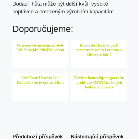
Dodací lhůta může být delší kvůli vysoké
poptávce a omezeným výrobním kapacitám.
Doporučujeme:
Co je největším snem majitele
Kdy se do Škody Superb
Fabie? 5 nejdůležitějších přání
montovala ocelová ramena: 5
klíčových faktů
Ford Focus Hatchback: 5
Co vše se kontroluje na garanční
Důvodů, Proč je Králem Silnic
prohlídce BMW? 5 klíčových
bodů a jejich cena
Předchozí příspěvek
Následující příspěvek