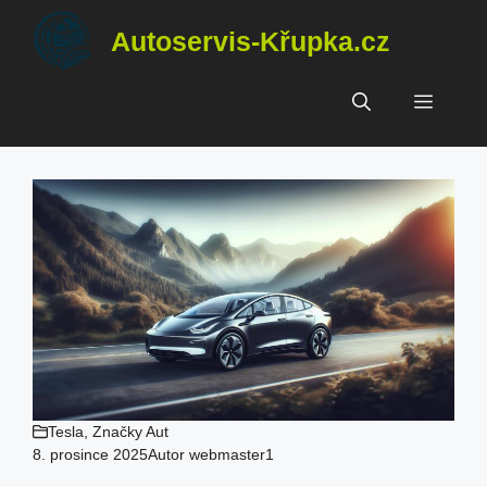
Přeskočit
Autoservis-Křupka.cz
na
obsah
Menu
Tesla
,
Značky Aut
8. prosince 2025
Autor
webmaster1