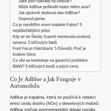
Jaké jsou náklady na AdBlue?
Může AdBlue poškodit motor mého auta?
Jak správně sledovat stav AdBlue?
Doporučujeme:
Co je největším snem majitele Fabie? 5
nejdůležitějších přání
Kdy se do Škody Superb montovala ocelová
ramena: 5 klíčových faktů
Ford Focus Hatchback: 5 Důvodů, Proč je
Králem Silnic
Co vše se kontroluje na garanční prohlídce
BMW? 5 klíčových bodů a jejich cena
Co Je Adblue a Jak Funguje v
Automobilu
AdBlue je kapalina, která se používá k
redukci
emisí oxidu dusíku
(NOx) u dieselových motorů.
AdBlue snižuje environmentální dopad vozidla.