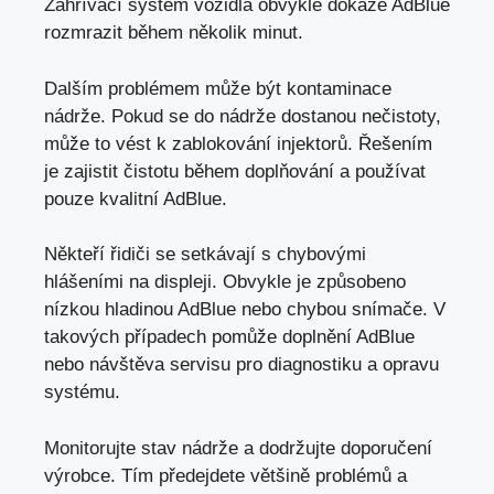
Zahřívací systém vozidla obvykle dokáže AdBlue
rozmrazit během několik minut.
Dalším problémem může být kontaminace
nádrže. Pokud se do nádrže dostanou nečistoty,
může to vést k zablokování injektorů. Řešením
je zajistit čistotu během doplňování a používat
pouze kvalitní AdBlue.
Někteří řidiči se setkávají s chybovými
hlášeními na displeji. Obvykle je způsobeno
nízkou hladinou AdBlue nebo chybou snímače. V
takových případech pomůže doplnění AdBlue
nebo návštěva servisu pro diagnostiku a opravu
systému.
Monitorujte stav nádrže a dodržujte doporučení
výrobce. Tím předejdete většině problémů a