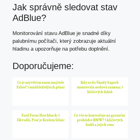
Jak správně sledovat stav
AdBlue?
Monitorování stavu AdBlue je snadné díky
palubnímu počítači, který zobrazuje aktuální
hladinu a upozorňuje na potřebu doplnění.
Doporučujeme:
Co je největším snem majitele
Kdy se do Škody Superb
Fabie? 5 nejdůležitějších přání
montovala ocelová ramena: 5
klíčových faktů
Ford Focus Hatchback: 5
Co vše se kontroluje na garanční
Důvodů, Proč je Králem Silnic
prohlídce BMW? 5 klíčových
bodů a jejich cena