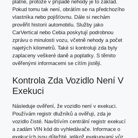
platné, protože v případě nehody je to základ.
Pokud tomu tak není, obrátím se na předchozího
vlastníka nebo pojišťovnu. Dále si nechám
prověřit historii automobilu. Služby jako
CarVertical nebo Cebia poskytují podrobnou
zprávu o minulosti vozu, včetně nehody a počet
najetých kilometrů. Také si kontroluji zda byly
zaplaceny veškeré daně a poplatky. S těmito
ověřenými informacemi se cítím jistěji.
Kontrola Zda Vozidlo Není V
Exekuci
Následuje ověření, že vozidlo není v exekuci.
Používám registr dlužníků a ověřuji, zda je
vozidlo čisté. Navštívím centrální registr exekucí
a zadám VIN kód do vyhledávače. Informace o
exekucích jsou důležité, jelikož exekuovaný vůz