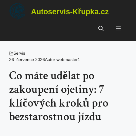
Přeskočit
Autoservis-Křupka.cz
na
obsah
Menu
Servis
26. července 2026
Autor
webmaster1
Co máte udělat po
zakoupení ojetiny: 7
klíčových kroků pro
bezstarostnou jízdu