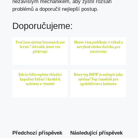
nezávislým mechanikem, aby zjistil rozsah
problémů a doporučil nejlepší postup.
Doporučujeme:
Proč jsou ojetiny luxusních aut
Motor vám poděkuje: 5 výhod a
levné: 7 důvodů, které vás
nevýhod stisku tlačítka pro
překvapí
startování
Kde je čidlo teploty chladící
Který typ BMW je nejlepší jako
kapaliny Fabia? 5 kroků k
ojetina? Top 5 modelů pro
nalezení a výměně
spolehlivost a hodnotu
Předchozí příspěvek
Následující příspěvek