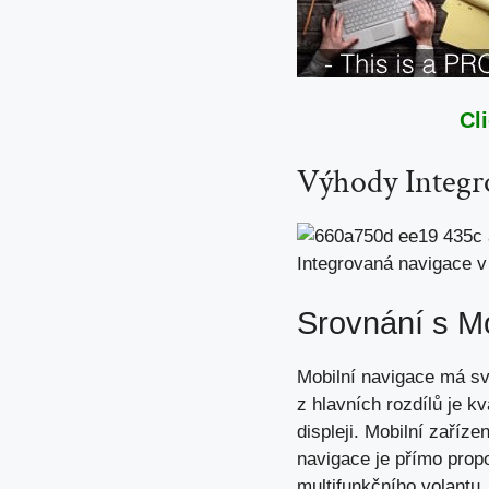
Cl
Výhody Integr
Integrovaná navigace v
Srovnání s M
Mobilní navigace má s
z hlavních rozdílů je 
displeji. Mobilní zaříz
navigace je přímo prop
multifunkčního volantu.