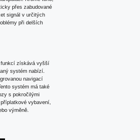
aticky přes zabudované
et signál v určitých
oblémy při delších
 funkcí získává vyšší
ovaný systém nabízí.
egrovanou navigací
 Tento systém má také
ozy s pokročilými
 příplatkové vybavení,
nebo výměně.