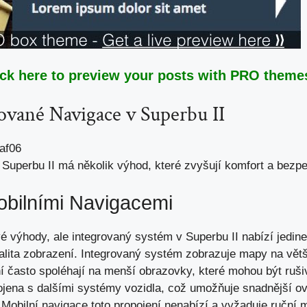
ick here to preview your posts with PRO themes
ované Navigace v Superbu II
 Superbu II má několik výhod,
které zvyšují komfort
a bezpe
obilními Navigacemi
vé výhody,
ale integrovaný systém
v Superbu II nabízí jedin
kvalita zobrazení. Integrovaný systém zobrazuje mapy na vět
ení často spoléhají na menší obrazovky, které mohou být ruši
ojena s
dalšími systémy vozidla
, což umožňuje snadnější ov
 Mobilní navigace toto propojení nenabízí a vyžaduje ruční 