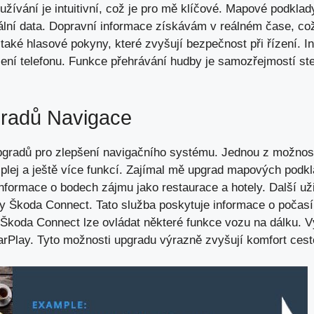
ívání je intuitivní, což je pro mě klíčové. Mapové podklad
lní data. Dopravní informace získávám v reálném čase, což
také hlasové pokyny, které zvyšují bezpečnost při řízení. I
ení telefonu. Funkce přehrávání hudby je samozřejmostí ste
radů Navigace
pgradů pro zlepšení navigačního systému. Jednou z možnost
plej a ještě více funkcí. Zajímal mě upgrad mapových podk
 informace o bodech zájmu jako restaurace a hotely. Další už
žby Škoda Connect. Tato služba poskytuje informace o počas
Škoda Connect lze ovládat některé funkce vozu na dálku. Vý
arPlay. Tyto možnosti upgradu výrazně zvyšují komfort cest