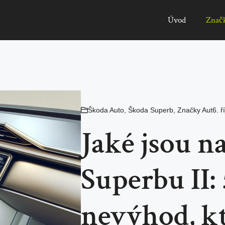
Úvod
Znač
Škoda Auto
,
Škoda Superb
,
Značky Aut
6. ř
Jaké jsou n
Superbu II:
nevýhod, kt