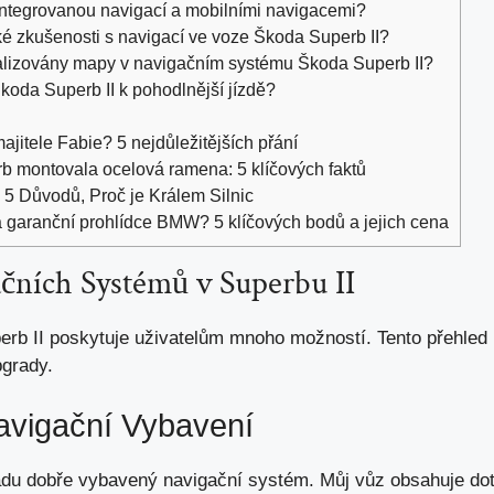
 integrovanou navigací a mobilními navigacemi?
ké zkušenosti s navigací ve voze Škoda Superb II?
ualizovány mapy v navigačním systému Škoda Superb II?
koda Superb II k pohodlnější jízdě?
jitele Fabie? 5 nejdůležitějších přání
b montovala ocelová ramena: 5 klíčových faktů
5 Důvodů, Proč je Králem Silnic
a garanční prohlídce BMW? 5 klíčových bodů a jejich cena
čních Systémů v Superbu II
rb II poskytuje uživatelům mnoho možností. Tento přehled 
grady.
avigační Vybavení
ladu dobře vybavený navigační systém. Můj vůz obsahuje dot