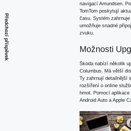
navigací Amundsen. Použ
TomTom poskytují aktuá
Předchozí příspěvek
času. Systém zahrnuje 
umožňuje snadné připoj
zvuku.
Možnosti Upg
Škoda nabízí několik u
Columbus. Má větší dis
Ty zahrnují detailnější
rozšíření o online slu
hmot. Pomocí aplikace 
Android Auto a Apple C