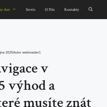
ky Aut
Servis
O Nás
Kontakty
íjna 2025
Autor
webmaster1
avigace v
 5 výhod a
eré musíte znát