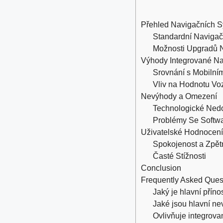
Přehled Navigačních S
Standardní Navigač
Možnosti Upgradů 
Výhody Integrované Na
Srovnání s Mobilní
Vliv na Hodnotu Vo
Nevýhody a Omezení
Technologické Nedo
Problémy Se Softw
Uživatelské Hodnocení
Spokojenost a Zpě
Časté Stížnosti
Conclusion
Frequently Asked Ques
Jaký je hlavní přín
Jaké jsou hlavní n
Ovlivňuje integrova