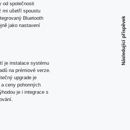
y od společnosti
 mi ušetří spoustu
ntegrovaný Bluetooth
Následující příspěvek
jně jako nastavení
í je instalace systému
ladů na prémiové verze.
itečný upgrade je
í a ceny pohonných
hodou je i integrace s
ování.