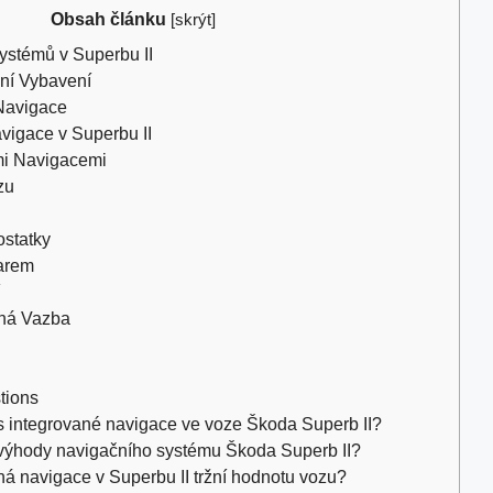
Obsah článku
[
skrýt
]
ystémů v Superbu II
ní Vybavení
Navigace
vigace v Superbu II
mi Navigacemi
zu
statky
arem
tná Vazba
tions
os integrované navigace ve voze Škoda Superb II?
evýhody navigačního systému Škoda Superb II?
ná navigace v Superbu II tržní hodnotu vozu?