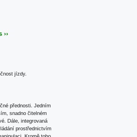
 ››
čnost jízdy.
ečné přednosti. Jedním
ším, snadno čitelném
vé. Dále, integrovaná
ládání prostřednictvím
manipulaci. Kromě toho,