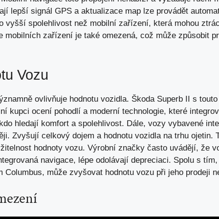
jí lepší signál GPS a aktualizace map lze provádět autom
 vyšší spolehlivost než mobilní zařízení, která mohou ztrác
ie mobilních zařízení je také omezená, což může způsobit pr
otu Vozu
ýznamně ovlivňuje hodnotu vozidla. Škoda Superb II s touto
lní kupci ocení pohodlí a moderní technologie, které integr
kdo hledají komfort
a spolehlivost. Dále, vozy vybavené int
ji. Zvyšují celkový dojem a hodnotu vozidla na trhu ojetin.
ržitelnost hodnoty vozu. Výrobní značky často uvádějí, že v
integrovaná navigace, lépe odolávají depreciaci. Spolu s tím,
m Columbus, může zvyšovat hodnotu vozu při jeho prodeji 
mezení