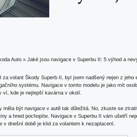
koda Auto
»
Jaké jsou navigace v Superbu II: 5 výhod a nev
 za volant Škody Superb II, byl jsem nadšený nejen z jeho 
gačního systému
. Navigace v tomto modelu je jako mít oso
 ví, kde je nejlepší kavárna v okolí.
y měla být navigace v autě tak důležitá. No, zkuste se ztrat
ny a hned pochopíte. Navigace v Superbu II vám ušetří nejen
e v dnešní době je klid za volantem k nezaplacení.