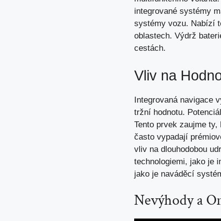
integrované systémy ma
systémy vozu. Nabízí to
oblastech. Výdrž bater
cestách.
Vliv na Hodn
Integrovaná navigace v
tržní hodnotu. Potenciá
Tento prvek zaujme ty,
často vypadají prémiově
vliv na dlouhodobou ud
technologiemi, jako je 
jako je naváděcí systé
Nevýhody a O