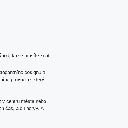
ýhod, které musíte znát
elegantního designu a
bního průvodce, který
it v centru města nebo
 čas, ale i nervy. A