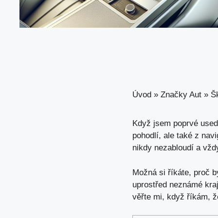
Úvod
»
Značky Aut
»
Š
Když jsem poprvé usedl
pohodlí, ale také z
navi
nikdy nezabloudí a vždy
Možná si říkáte, proč b
uprostřed neznámé kraji
věřte mi, když říkám, ž