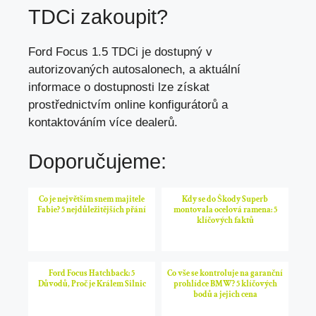
TDCi zakoupit?
Ford Focus 1.5 TDCi je dostupný v
autorizovaných autosalonech, a aktuální
informace o dostupnosti lze získat
prostřednictvím online konfigurátorů a
kontaktováním více dealerů.
Doporučujeme:
Co je největším snem majitele
Kdy se do Škody Superb
Fabie? 5 nejdůležitějších přání
montovala ocelová ramena: 5
klíčových faktů
Ford Focus Hatchback: 5
Co vše se kontroluje na garanční
Důvodů, Proč je Králem Silnic
prohlídce BMW? 5 klíčových
bodů a jejich cena