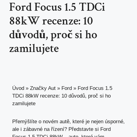
Ford Focus 1.5 TDCi
88kW recenze: 10
důvodů, proč si ho
zamilujete
Úvod
»
Značky Aut
»
Ford
»
Ford Focus 1.5
TDCi 88kW recenze: 10 důvodů, proč si ho
zamilujete
Přemýšlíte o novém autě, které je nejen úsporné,
ale i zábavné na řízení? Představte si Ford
Focus 1.5 TDCi 88kW – auto, které vám