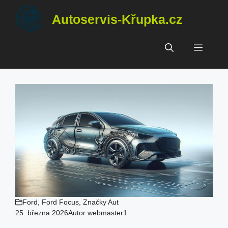
Přeskočit
Autoservis-Křupka.cz
na
obsah
Menu
Ford
,
Ford Focus
,
Značky Aut
25. března 2026
Autor
webmaster1