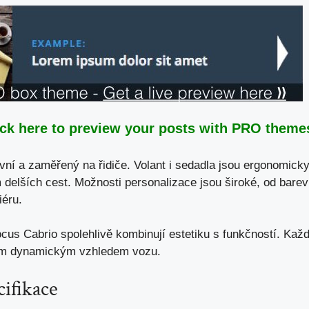
ick here to preview your posts with PRO themes
ivní a
zaměřený na řidiče
. Volant i sedadla jsou ergonomick
delších cest. Možnosti personalizace jsou široké, od barev
iéru.
ocus Cabrio spolehlivě kombinují estetiku s funkčností. Každ
ovým dynamickým vzhledem vozu.
ifikace