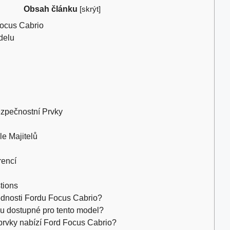
Obsah článku
[
skrýt
]
ocus Cabrio
delu
ezpečnostní Prvky
e Majitelů
rencí
tions
ednosti Fordu Focus Cabrio?
ou dostupné pro tento model?
prvky nabízí Ford Focus Cabrio?