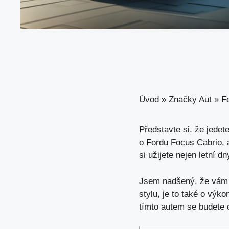
Úvod
»
Značky Aut
»
F
Představte si, že jedete
o Fordu Focus Cabrio, 
si užijete nejen letní d
Jsem nadšený, že vám m
stylu, je to také o výk
tímto autem se budete c