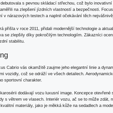
debutovala s pevnou skládací střechou, což bylo inovativní
aměřili na zlepšení jízdních vlastností a bezpečnosti. Focu
 v nárazových testech a naplnil očekávání těch nejvášnivěj
á přišla v roce 2011, přidali modernější technologie a aktual
va se zlepšily díky pokročilým technologiím. Zákazníci ocenil
dní stabilitu.
ing
cus Cabrio vás okamžitě zaujme jeho elegantní linie a dyna
ími vozidly, což se odráží ve všech detailech. Aerodynamick
ho sportovní charakter.
karosérii dodávají vozu luxusní image. Koncepce otevřené
dy s větrem ve vlasech. Interiér vozu, ač se to může zdát, 
e kvalitní materiály, jako je měkká kůže na sedadlech a moder