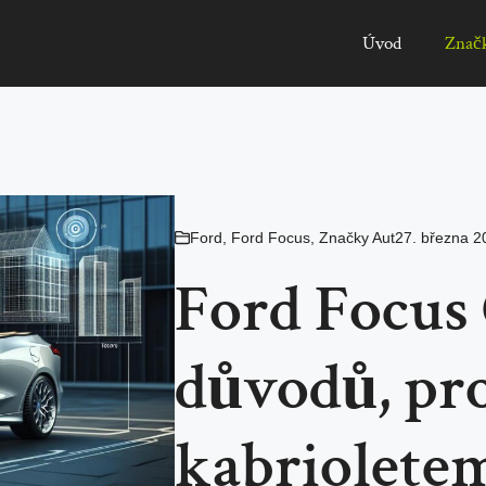
Úvod
Znač
Ford
,
Ford Focus
,
Značky Aut
27. března 2
Ford Focus 
důvodů, pro
kabriolete