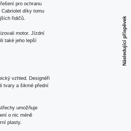
 řešení pro ochranu
s Cabriolet díky tomu
ších řidičů.
Následující příspěvek
izovali motor. Jízdní
i také jeho lepší
mický vzhled. Designéři
é tvary a šikmé přední
 střechy umožňuje
není o nic méně
ní plasty.