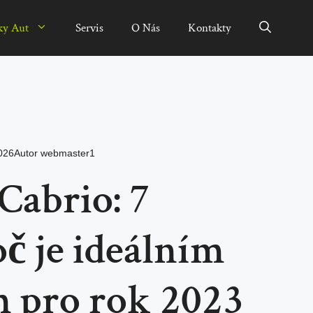
ky Aut
Servis
O Nás
Kontakty
026
Autor
webmaster1
Cabrio: 7
č je ideálním
m pro rok 2023