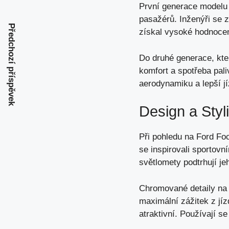
První generace modelu 
pasažérů. Inženýři se z
Předchozí příspěvek
získal vysoké hodnocení
Do druhé generace, kter
komfort a spotřeba pali
aerodynamiku a lepší jíz
Design a Styl
Při pohledu na Ford Fo
se inspirovali sportovn
světlomety podtrhují je
Chromované detaily na 
maximální zážitek z jíz
atraktivní. Používají s