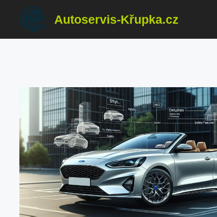
Přeskočit
Autoservis-Křupka.cz
na
obsah