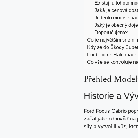
Existují u tohoto m
Jaká je cenová dos
Je tento model sna
Jaký je obecný doj
Doporučujeme:
Co je největším snem ma
Kdy se do Škody Super
Ford Focus Hatchback: 
Co vše se kontroluje n
Přehled Model
Historie a Vý
Ford Focus Cabrio popr
začal jako odpověď na 
síly a vytvořili vůz, kt