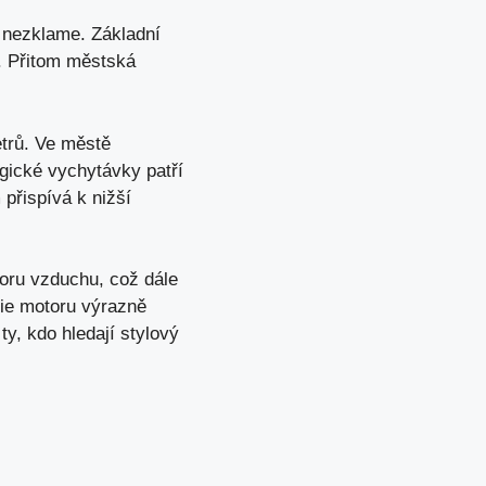
u nezklame. Základní
ů. Přitom městská
etrů. Ve městě
logické vychytávky patří
 přispívá k nižší
poru vzduchu, což dále
gie motoru výrazně
ty, kdo hledají stylový