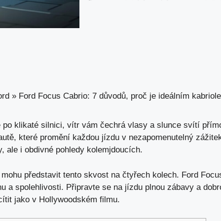
ord
»
Ford Focus Cabrio: 7 důvodů, proč je ideálním kabriol
 po klikaté silnici,
vítr vám čechrá vlasy
a slunce svítí přím
autě, které promění každou jízdu v nezapomenutelný zážitek
ny, ale i obdivné pohledy kolemjdoucích.
ohu představit tento skvost na čtyřech kolech. Ford Focus
onu a spolehlivosti. Připravte se na jízdu plnou zábavy a dob
ítit jako v Hollywoodském filmu.