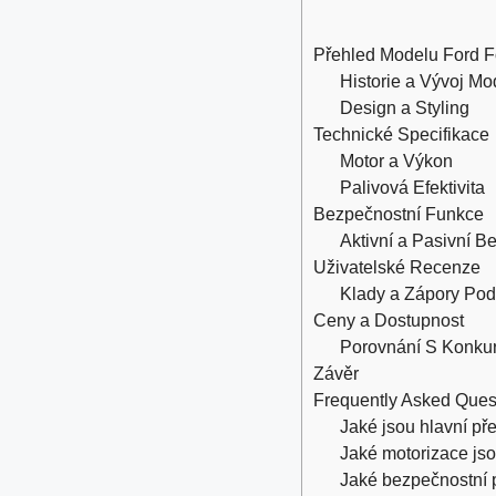
Přehled Modelu Ford F
Historie a Vývoj Mo
Design a Styling
Technické Specifikace
Motor a Výkon
Palivová Efektivita
Bezpečnostní Funkce
Aktivní a Pasivní B
Uživatelské Recenze
Klady a Zápory Podl
Ceny a Dostupnost
Porovnání S Konku
Závěr
Frequently Asked Ques
Jaké jsou hlavní př
Jaké motorizace js
Jaké bezpečnostní 