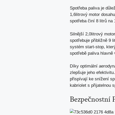
Spotřeba paliva je důle
1,6litrový motor dosahu
spotřeba činí 8 litrů na
Silnější 2,0litrový mot
spotřebuje přibližně 9 l
systém start-stop, kter
spotřebě paliva hlavně
Díky optimální aerodyn
zlepšuje jeho efektivit
přispívají ke snížení s
kabriolet s přijatelnou 
Bezpečnostní 