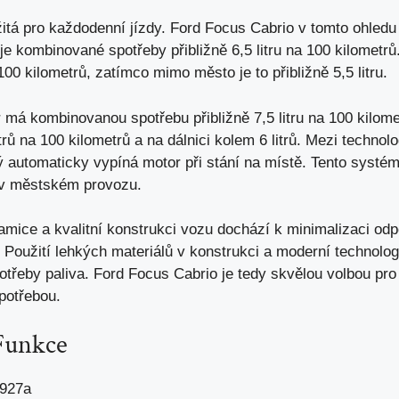
žitá pro každodenní jízdy. Ford Focus Cabrio v tomto ohled
je kombinované spotřeby přibližně 6,5 litru na 100 kilometr
 100 kilometrů, zatímco mimo město je to přibližně 5,5 litru.
or má kombinovanou spotřebu přibližně 7,5 litru na 100 kilom
itrů na 100 kilometrů a na dálnici kolem 6 litrů. Mezi techno
ý automaticky vypíná motor při stání na místě. Tento systém
 v městském provozu.
amice a kvalitní konstrukci vozu dochází k minimalizaci od
u. Použití lehkých materiálů v konstrukci a moderní technolo
potřeby paliva. Ford Focus Cabrio je tedy skvělou volbou pro 
spotřebou.
Funkce