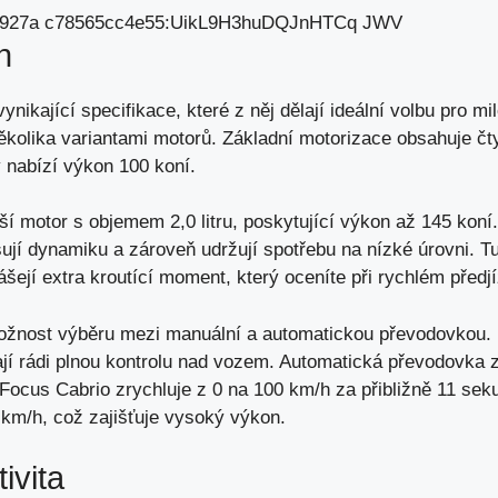
n
nikající specifikace, které z něj dělají ideální volbu pro mil
ěkolika variantami motorů. Základní motorizace obsahuje čt
ý nabízí výkon 100 koní.
jší motor s objemem 2,0 litru, poskytující výkon až 145 koní
šují dynamiku a zároveň udržují spotřebu na nízké úrovni. T
ášejí extra kroutící moment, který oceníte při rychlém předjí
možnost výběru mezi manuální a automatickou převodovkou.
mají rádi plnou kontrolu nad vozem. Automatická převodovka 
 Focus Cabrio zrychluje z 0 na 100 km/h za přibližně 11 sek
 km/h,
což zajišťuje vysoký výkon
.
ivita