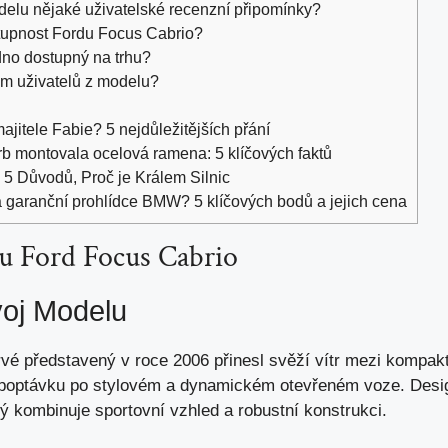
odelu nějaké uživatelské recenzní připomínky?
tupnost Fordu Focus Cabrio?
dno dostupný na trhu?
em uživatelů z modelu?
jitele Fabie? 5 nejdůležitějších přání
b montovala ocelová ramena: 5 klíčových faktů
5 Důvodů, Proč je Králem Silnic
a garanční prohlídce BMW? 5 klíčových bodů a jejich cena
u Ford Focus Cabrio
voj Modelu
vé představený v roce 2006 přinesl svěží vítr mezi kompaktn
poptávku po stylovém a dynamickém otevřeném voze. Designé
erý kombinuje sportovní vzhled a robustní konstrukci.