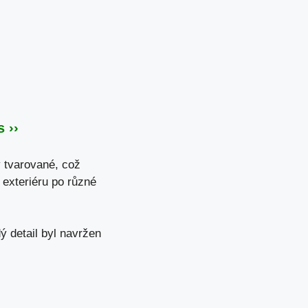
 ››
y tvarované, což
 exteriéru po různé
ý detail byl navržen