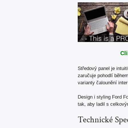
Cl
Středový panel je intuit
zaručuje pohodlí během 
varianty čalounění inter
Design i styling Ford F
tak, aby ladil s celk
Technické Spec