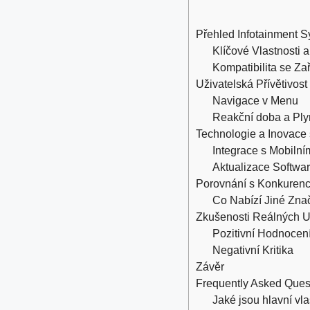
Přehled Infotainment 
Klíčové Vlastnosti 
Kompatibilita se Za
Uživatelská Přívětivost
Navigace v Menu
Reakční doba a Ply
Technologie a Inovace
Integrace s Mobilní
Aktualizace Softwa
Porovnání s Konkurenc
Co Nabízí Jiné Zna
Zkušenosti Reálných U
Pozitivní Hodnocen
Negativní Kritika
Závěr
Frequently Asked Ques
Jaké jsou hlavní vl