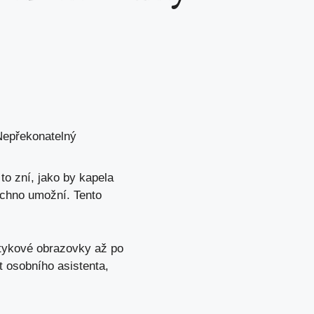
Nepřekonatelný
 to zní, jako by kapela
echno umožní. Tento
otykové obrazovky až po
t osobního asistenta,