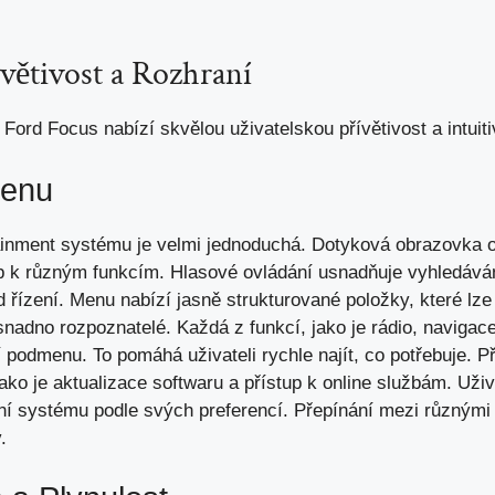
ívětivost a Rozhraní
Ford Focus nabízí skvělou uživatelskou přívětivost a intuiti
Menu
inment systému je velmi jednoduchá. Dotyková obrazovka o 
p k různým funkcím. Hlasové ovládání usnadňuje vyhledáván
od řízení. Menu nabízí jasně strukturované položky,
které lze
snadno rozpoznatelé. Každá z funkcí,
jako je rádio
, navigac
í podmenu. To pomáhá uživateli rychle najít, co potřebuje. Př
jako je aktualizace softwaru a přístup k online službám. Už
ní systému podle svých preferencí. Přepínání mezi různými 
.