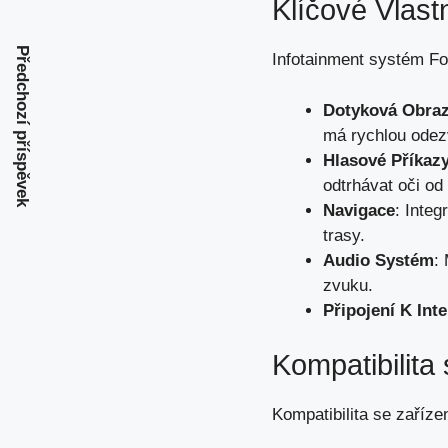
Klíčové Vlast
Předchozí příspěvek
Infotainment systém Fo
Dotyková Obra
má rychlou ode
Hlasové Příkaz
odtrhávat oči od 
Navigace
: Inte
trasy.
Audio Systém
:
zvuku.
Připojení K Int
Kompatibilita
Kompatibilita se zaříz