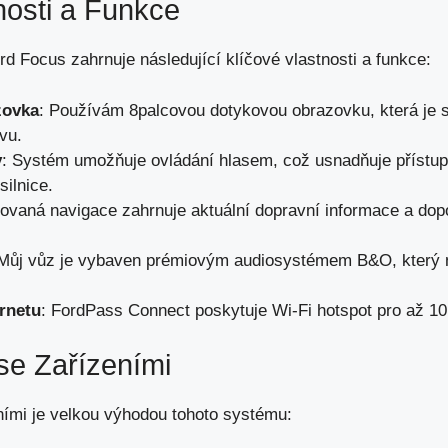
nosti a Funkce
rd Focus zahrnuje následující
klíčové vlastnosti
a funkce:
zovka
: Používám 8palcovou dotykovou obrazovku, která je 
zvu
.
y
: Systém umožňuje ovládání hlasem, což usnadňuje přístup
silnice.
grovaná navigace zahrnuje aktuální dopravní informace a dopo
 Můj vůz je vybaven prémiovým audiosystémem B&O, který na
ernetu
: FordPass Connect poskytuje Wi-Fi hotspot pro až 10
 se Zařízeními
eními je velkou výhodou tohoto systému: