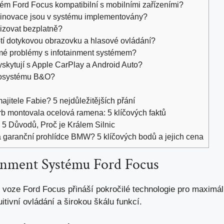
tém Ford Focus kompatibilní s mobilními zařízeními?
 inovace jsou v systému implementovány?
izovat bezplatně?
otí dotykovou obrazovku a hlasové ovládání?
ámé problémy s infotainment systémem?
skytují s Apple CarPlay a Android Auto?
diosystému B&O?
jitele Fabie? 5 nejdůležitějších přání
b montovala ocelová ramena: 5 klíčových faktů
5 Důvodů, Proč je Králem Silnic
a garanční prohlídce BMW? 5 klíčových bodů a jejich cena
ainment Systému Ford Focus
 voze Ford Focus přináší pokročilé technologie pro maximál
itivní ovládání a širokou škálu funkcí.