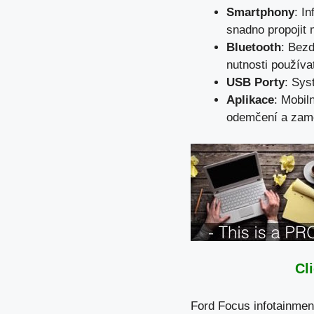
Smartphony
: I
snadno propojit 
Bluetooth
: Bezd
nutnosti používa
USB Porty
: Sys
Aplikace
: Mobil
odemčení a zamč
Cl
Ford Focus infotainment