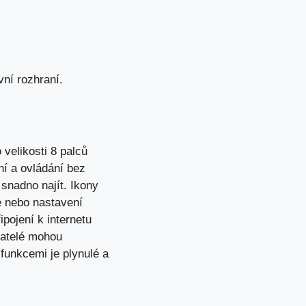
vní rozhraní.
velikosti 8 palců
í a ovládání bez
 snadno najít
. Ikony
e nebo nastavení
ipojení k internetu
ivatelé mohou
funkcemi je plynulé a