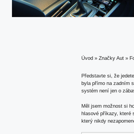
Úvod
»
Značky Aut
»
F
Představte si, že jedete
byla přímo na zadním 
systém není jen o zábav
Měl jsem možnost si ho
hlasové příkazy, které 
který nikdy nezapomene