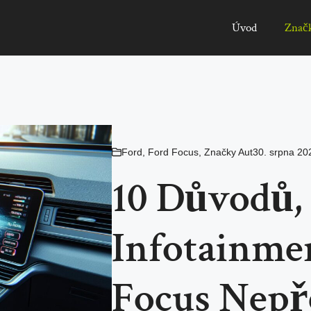
Úvod
Znač
Ford
,
Ford Focus
,
Značky Aut
30. srpna 20
10 Důvodů, 
Infotainme
Focus Nepř