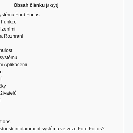
Obsah článku
[
skrýt
]
Systému Ford Focus
a Funkce
řízeními
 a Rozhraní
nulost
 systému
mi Aplikacemi
ru
í
čky
živatelů
í
tions
astnosti infotainment systému ve voze Ford Focus?