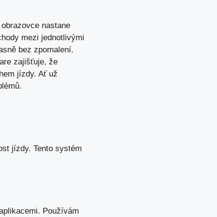
é obrazovce nastane
chody mezi jednotlivými
časně bez zpomalení.
re zajišťuje, že
hem jízdy
. Ať už
blémů.
st jízdy. Tento systém
 aplikacemi. Používám