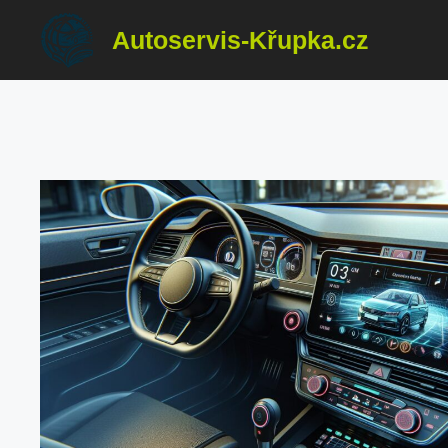
Přeskočit
Autoservis-Křupka.cz
na
obsah