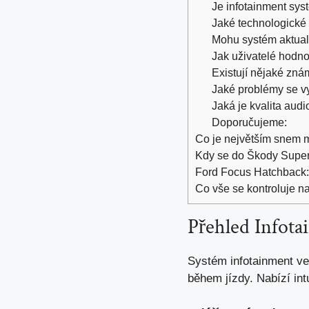
Je infotainment sys
Jaké technologické
Mohu systém aktual
Jak uživatelé hodn
Existují nějaké zn
Jaké problémy se vy
Jaká je kvalita au
Doporučujeme:
Co je největším snem ma
Kdy se do Škody Super
Ford Focus Hatchback: 
Co vše se kontroluje n
Přehled Infot
Systém infotainment ve
během jízdy. Nabízí intu