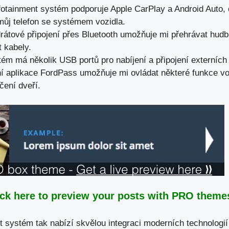
nfotainment systém podporuje Apple CarPlay a Android Auto
můj telefon se systémem vozidla.
rátové připojení přes Bluetooth umožňuje mi přehrávat hudb
t kabely.
tém má několik USB portů pro nabíjení a připojení externích 
ní aplikace FordPass umožňuje mi ovládat některé funkce voz
ení dveří.
ick here to preview your posts with PRO themes
 systém tak nabízí skvělou integraci moderních technologií