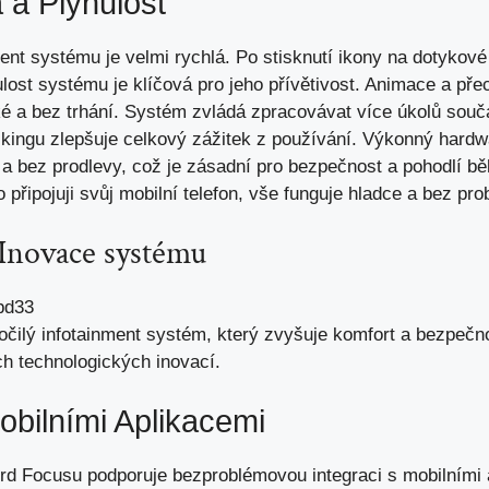
 a Plynulost
ent systému je velmi rychlá. Po stisknutí ikony na dotykov
lost systému je klíčová pro jeho přívětivost. Animace a pře
é a bez trhání. Systém zvládá zpracovávat více úkolů sou
skingu
zlepšuje celkový zážitek
z používání. Výkonný hardwa
 a bez prodlevy,
což je zásadní pro bezpečnost
a
pohodlí bě
připojuji svůj mobilní telefon, vše funguje hladce a bez pro
 Inovace systému
očilý infotainment systém,
který zvyšuje komfort
a bezpečno
ch technologických inovací.
obilními Aplikacemi
rd Focusu podporuje bezproblémovou integraci s mobilními