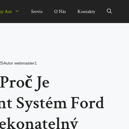
ky Aut
Servis
O Nás
Kontakty
25
Autor
webmaster1
Proč Je
nt Systém Ford
ekonatelný