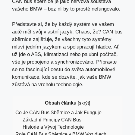
CAN bus sběrnice je jako nervová soustava
vašeho BMW – bez ní by to prostě nefungovalo.
Představte si, že by každý systém ve vašem
autě měl svůj vlastní jazyk. Chaos, že? CAN bus
sběrnice zajišťuje, že všechny tyto systémy
mluví jedním jazykem a spolupracují hladce. Ať
už jde o ABS, klimatizaci nebo palubní počítač,
vše je propojeno a synchronizováno. Připravte
se na fascinující cestu do světa automobilové
komunikace, kde se dozvíte, jak vaše BMW
zůstává na vrcholu technologie.
Obsah článku
[
skrýt
]
Co Je CAN Bus Sběrnice a Jak Funguje
Základní Principy CAN Bus
Historie a Vývoj Technologie
Role CAN Bus Sběrnice v BMW Vozidlech