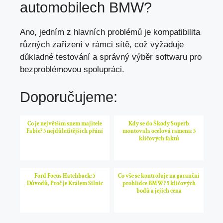
automobilech BMW?
Ano, jedním z hlavních problémů je kompatibilita
různých zařízení v rámci sítě, což vyžaduje
důkladné testování a správný výběr softwaru pro
bezproblémovou spolupráci.
Doporučujeme:
Co je největším snem majitele
Kdy se do Škody Superb
Fabie? 5 nejdůležitějších přání
montovala ocelová ramena: 5
klíčových faktů
Ford Focus Hatchback: 5
Co vše se kontroluje na garanční
Důvodů, Proč je Králem Silnic
prohlídce BMW? 5 klíčových
bodů a jejich cena