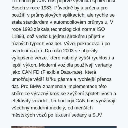
Technologii CAN bus poprvé vyvinula společnost
Bosch v roce 1983. Původně byla určena pro
použití v průmyslových aplikacích, ale rychle se
stala standardem v automobilovém průmyslu. V
roce 1993 získala technologická norma ISO
11898, což vedlo k jejímu širokému přijetí v
různých typech vozidel. Vývoj pokračoval i
po
uvedení na trh
. Do roku 2003 se objevily
vylepšené verze, které nabídly vyšší rychlosti a
lepší výkon. Moderní vozidla používají varianty
jako CAN FD (Flexible Data-rate), která
umožňuje větší šířku pásma a rychlejší přenos
dat. Pro BMW znamenala implementace této
sběrnice výrazný krok ke zvýšení spolehlivosti a
efektivity vozidel. Technologii CAN bus využívají
všechny moderní modely, od menších
městských vozů po luxusní sedany a SUV.