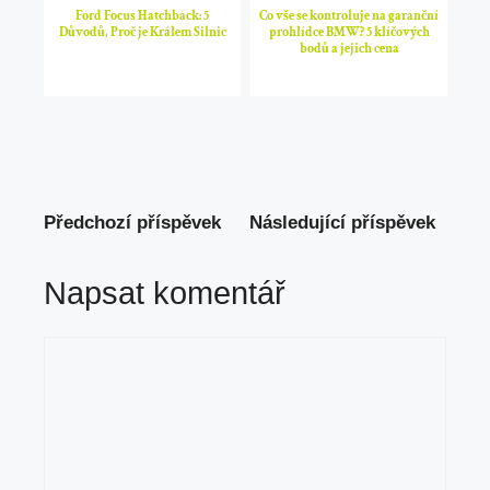
Ford Focus Hatchback: 5
Co vše se kontroluje na garanční
Důvodů, Proč je Králem Silnic
prohlídce BMW? 5 klíčových
bodů a jejich cena
Předchozí příspěvek
Následující příspěvek
Napsat komentář
Komentář