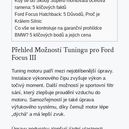
Kdy se do Škody Superb montovala ocelová
ramena: 5 klíčových faktů
Ford Focus Hatchback: 5 Důvodů, Proč je
Králem Silnic
Co vše se kontroluje na garanční prohlídce
BMW? 5 klíčových bodů a jejich cena
Přehled Možností Tuningu pro Ford
Focus III
Tuning motoru patří mezi nejoblíbenější úpravy.
Instalace výkonového čipu zvyšuje výkon a
točivý moment. Další možností je sportovní filtr
sání,
který zlepšuje proudění vzduchu
do
motoru. Samozřejmostí je také úprava
výfukového systému, díky čemuž motor lépe
„dýchá“ a
má lepší zvuk
.
Úpravy podvozku zlepšují jízdní vlastnosti.