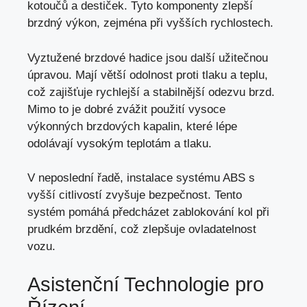
kotoučů a destiček. Tyto komponenty zlepší
brzdný výkon,
zejména při vyšších rychlostech
.
Vyztužené brzdové hadice jsou další užitečnou
úpravou. Mají větší odolnost proti tlaku a teplu,
což zajišťuje rychlejší a stabilnější odezvu brzd.
Mimo to je dobré zvážit použití vysoce
výkonných brzdových kapalin, které lépe
odolávají vysokým teplotám a tlaku.
V neposlední řadě, instalace systému ABS s
vyšší citlivostí zvyšuje bezpečnost. Tento
systém pomáhá předcházet zablokování kol při
prudkém brzdění,
což zlepšuje ovladatelnost
vozu
.
Asistenční Technologie pro