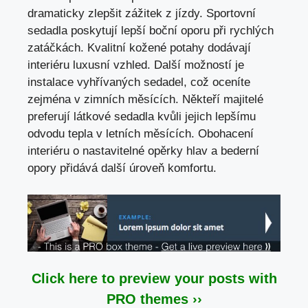
dramaticky zlepšit zážitek z jízdy. Sportovní
sedadla poskytují lepší boční oporu při rychlých
zatáčkách. Kvalitní kožené potahy dodávají
interiéru luxusní vzhled. Další možností je
instalace vyhřívaných sedadel, což oceníte
zejména v zimních měsících. Někteří majitelé
preferují látkové sedadla kvůli jejich lepšímu
odvodu tepla v letních měsících. Obohacení
interiéru o nastavitelné opěrky hlav a bederní
opory přidává další úroveň komfortu.
Click here to preview your posts with
PRO themes ››