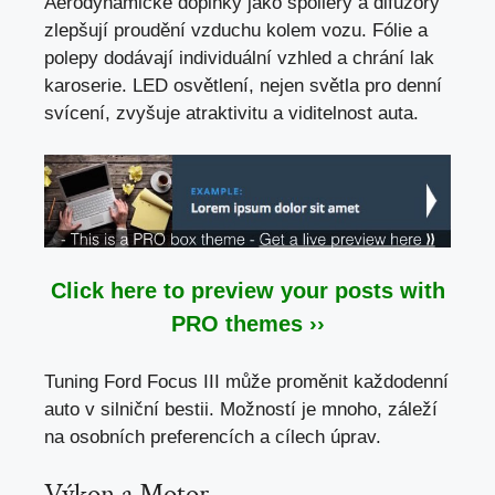
Aerodynamické doplňky jako spoilery a difuzory
zlepšují proudění vzduchu kolem vozu. Fólie a
polepy dodávají individuální vzhled a chrání lak
karoserie. LED osvětlení, nejen světla pro denní
svícení, zvyšuje atraktivitu a viditelnost auta.
Click here to preview your posts with
PRO themes ››
Tuning Ford Focus III může proměnit každodenní
auto v silniční bestii. Možností je mnoho,
záleží
na osobních preferencích
a cílech úprav.
Výkon a Motor