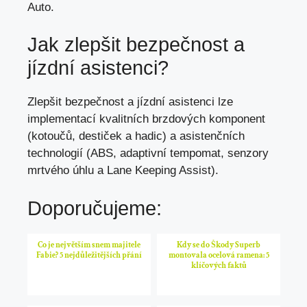
Auto.
Jak zlepšit bezpečnost a
jízdní asistenci?
Zlepšit bezpečnost a jízdní asistenci lze
implementací kvalitních brzdových komponent
(kotoučů, destiček a hadic) a asistenčních
technologií (ABS, adaptivní tempomat, senzory
mrtvého úhlu a Lane Keeping Assist).
Doporučujeme:
Co je největším snem majitele
Kdy se do Škody Superb
Fabie? 5 nejdůležitějších přání
montovala ocelová ramena: 5
klíčových faktů