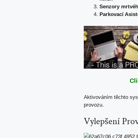
Senzory mrtvéh
Parkovací Asist
Cl
Aktivováním těchto sys
provozu.
Vylepšení Pro