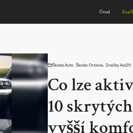
Úvod
Znač
Škoda Auto
,
Škoda Octavia
,
Značky Aut
29.
Co lze akti
10 skrytých
vyšší komfo