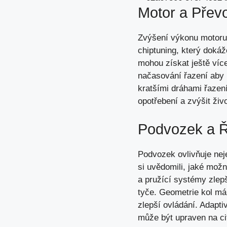
Motor a Přev
Zvýšení výkonu motoru 
chiptuning, který doká
mohou získat ještě víc
načasování řazení aby b
kratšími dráhami řazení
opotřebení a zvýšit ži
Podvozek a Ř
Podvozek ovlivňuje neje
si uvědomili, jaké možn
a pružící systémy zlepš
tyče. Geometrie kol má
zlepší ovládání. Adapti
může být upraven na cit