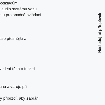
podkladům.
o
audio systému vozu
.
ntu pro snadné ovládání
Následující příspěvek
ese přesnější a
vedení těchto funkcí
hu a varuje při
 přibrzdí, aby zabránil