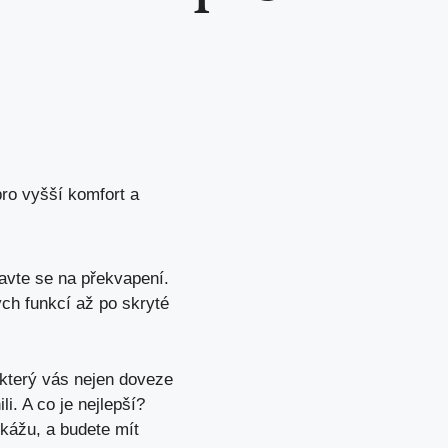
pro vyšší komfort a
ravte se na překvapení.
ých funkcí až po skryté
 který vás nejen doveze
li
. A co je nejlepší?
 ukážu, a
budete mít