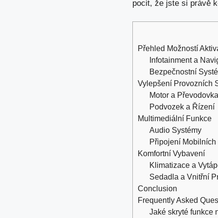
pocit
, že jste si právě 
Přehled Možností Aktiv
Infotainment a Nav
Bezpečnostní Syst
Vylepšení Provozních 
Motor a Převodovk
Podvozek a Řízení
Multimediální Funkce
Audio Systémy
Připojení Mobilních
Komfortní Vybavení
Klimatizace a Vytáp
Sedadla a Vnitřní P
Conclusion
Frequently Asked Ques
Jaké skryté funkce 