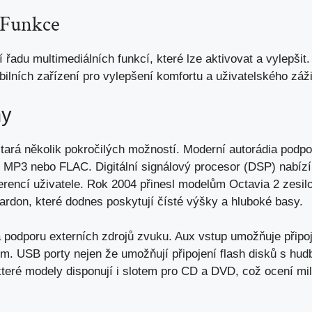
 Funkce
 řadu multimediálních funkcí, které lze aktivovat a vylepši
ilních zařízení pro vylepšení komfortu a uživatelského záži
my
tará několik pokročilých možností. Moderní autorádia podpo
 MP3 nebo FLAC. Digitální signálový procesor (DSP) nabízí
erencí uživatele. Rok 2004 přinesl modelům Octavia 2 zesil
rdon, které dodnes poskytují čísté výšky a hluboké basy.
a podporu externích zdrojů zvuku. Aux vstup umožňuje připoj
. USB porty nejen že umožňují připojení flash disků s hudb
které modely disponují i slotem pro CD a DVD, což ocení mil