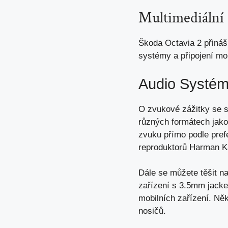
Multimediální
Škoda Octavia 2 přináší
systémy a připojení mob
Audio Systé
O zvukové zážitky se s
různých formátech jako
zvuku přímo podle pref
reproduktorů Harman Ka
Dále se můžete těšit n
zařízení s 3.5mm jackem
mobilních zařízení. Ně
nosičů.