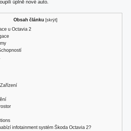
koupili úplně nové auto.
Obsah článku
[
skrýt
]
ace u Octavia 2
igace
émy
Schopností
a
 Zařízení
ění
rostor
tions
nabízí infotainment systém Škoda Octavia 2?