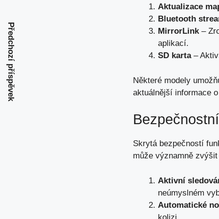
Aktualizace ma
Bluetooth stre
Předchozí příspěvek
MirrorLink
– Zrc
aplikací.
SD karta
– Aktiv
Některé modely umožňuj
aktuálnější informace 
Bezpečnostn
Skrytá bezpečností fun
může významně zvýšit ú
Aktivní sledová
neúmyslném vyb
Automatické no
kolizi.