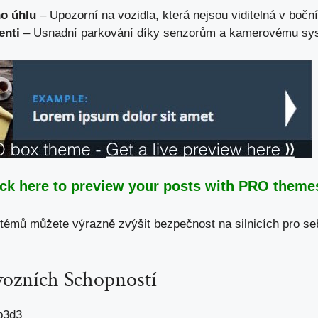
o úhlu
– Upozorní na vozidla, která nejsou viditelná v bočn
enti
– Usnadní parkování díky senzorům a kamerovému sy
ick here to preview your posts with PRO themes
témů můžete výrazně zvýšit bezpečnost na silnicích pro seb
vozních Schopností