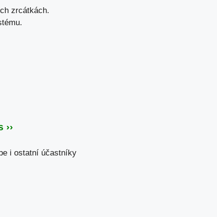
ích zrcátkách.
stému.
 ››
e i ostatní účastníky