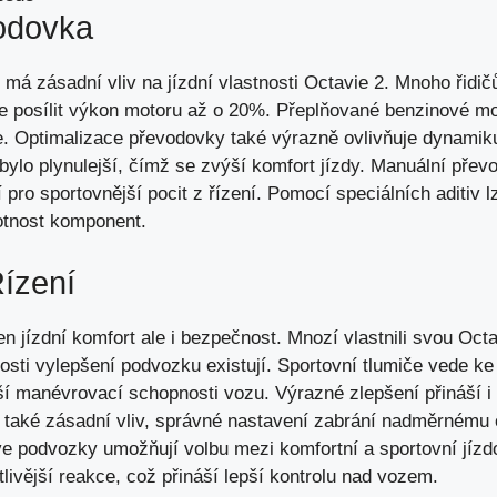
odovka
má zásadní vliv na jízdní vlastnosti Octavie 2. Mnoho řidi
že posílit výkon motoru až o 20%. Přeplňované benzinové mot
e. Optimalizace převodovky také výrazně ovlivňuje dynamiku
ylo plynulejší, čímž se zvýší komfort jízdy. Manuální převo
 pro sportovnější pocit z řízení. Pomocí speciálních aditiv lz
votnost komponent.
ízení
n jízdní komfort ale i bezpečnost. Mnozí vlastnili svou Octav
osti vylepšení podvozku existují. Sportovní tlumiče vede ke z
í manévrovací schopnosti vozu. Výrazné zlepšení přináší i 
 také zásadní vliv, správné nastavení zabrání nadměrnému 
ve podvozky umožňují volbu mezi komfortní a sportovní jízd
livější reakce, což přináší lepší kontrolu nad vozem.