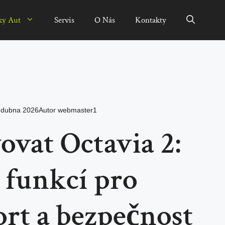
ky Aut
Servis
O Nás
Kontakty
 dubna 2026
Autor
webmaster1
vovat Octavia 2:
 funkcí pro
rt a bezpečnost