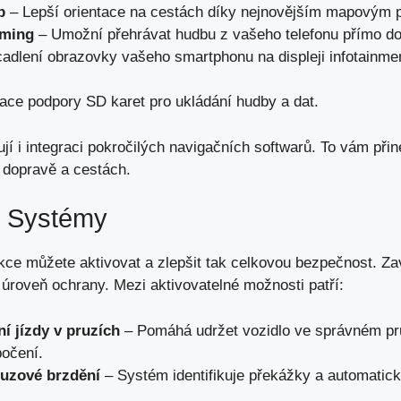
p
– Lepší orientace na cestách díky nejnovějším mapovým 
aming
– Umožní přehrávat hudbu z vašeho telefonu přímo d
adlení obrazovky vašeho smartphonu na displeji infotainme
ace podpory SD karet pro ukládání hudby a dat.
í i integraci pokročilých navigačních softwarů. To vám přin
o dopravě a cestách.
í Systémy
kce můžete aktivovat a zlepšit tak celkovou bezpečnost. Za
roveň ochrany. Mezi aktivovatelné možnosti patří:
ní jízdy v pruzích
– Pomáhá udržet vozidlo ve správném pru
očení.
uzové brzdění
– Systém identifikuje překážky a automaticky