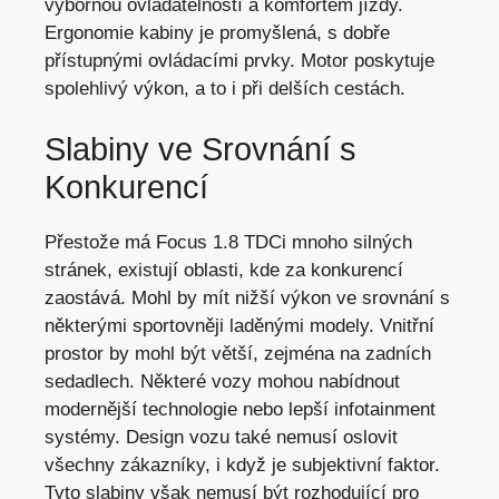
výbornou ovladatelností a komfortem jízdy.
Ergonomie kabiny je promyšlená, s dobře
přístupnými ovládacími prvky. Motor poskytuje
spolehlivý výkon, a to i při delších cestách.
Slabiny ve Srovnání s
Konkurencí
Přestože má Focus 1.8 TDCi mnoho silných
stránek, existují oblasti, kde za konkurencí
zaostává. Mohl by mít nižší výkon ve srovnání s
některými sportovněji laděnými modely. Vnitřní
prostor by mohl být větší,
zejména na zadních
sedadlech
. Některé vozy mohou nabídnout
modernější technologie nebo lepší infotainment
systémy. Design vozu také nemusí oslovit
všechny zákazníky, i když je subjektivní faktor.
Tyto slabiny však nemusí být rozhodující pro