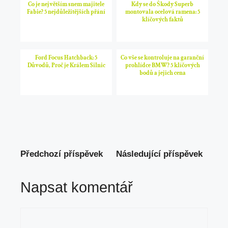
Co je největším snem majitele
Kdy se do Škody Superb
Fabie? 5 nejdůležitějších přání
montovala ocelová ramena: 5
klíčových faktů
Ford Focus Hatchback: 5
Co vše se kontroluje na garanční
Důvodů, Proč je Králem Silnic
prohlídce BMW? 5 klíčových
bodů a jejich cena
Předchozí příspěvek
Následující příspěvek
Napsat komentář
Komentář