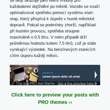
se tedy ukazuje jako velmi vhodný pro
každodenní dojíždění po městě. Vozidlo se snaží
optimalizovat spotřebu pomocí systému start-
stop, který přispívá k úspoře v husté městské
dopravě. Pokud se podmínky zhorší, například
při hustém provozu, spotřeba stoupne
maximálně o 0,5 litru. V mém případě drží
průměrnou hodnotu kolem 7,5 litrů, což je stále
vynikající výsledek. Na benzínových stanicích
cítím úsporu každý měsíc.
Click here to preview your posts with
PRO themes ››