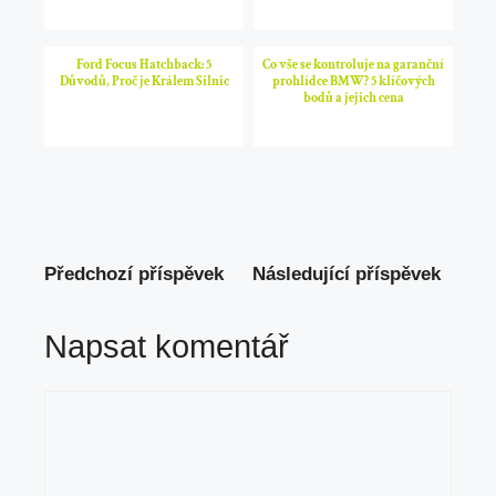
Ford Focus Hatchback: 5
Co vše se kontroluje na garanční
Důvodů, Proč je Králem Silnic
prohlídce BMW? 5 klíčových
bodů a jejich cena
Předchozí příspěvek
Následující příspěvek
Napsat komentář
Komentář