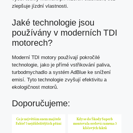
zlepšuje jízdní vlastnosti.
Jaké technologie jsou
používány v moderních TDI
motorech?
Moderní TDI motory používají pokročilé
technologie,
jako je přímé vstřikování paliva
,
turbodmychadlo a systém AdBlue ke snížení
emisí. Tyto technologie zvyšují efektivitu a
ekologičnost motorů.
Doporučujeme:
Co je největším snem majitele
Kdy se do Škody Superb
Fabie? 5 nejdůležitějších přání
montovala ocelová ramena: 5
klíčových faktů