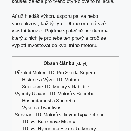
kousek železa pro tvého čtyřkolového miláčka.
Ať už hledáš výkon, úsporu paliva nebo
spolehlivost, každý typ TDI motoru má své
vlastní kouzlo. Pojďme společně prozkoumat,
který z nich je pro tebe ten pravý a
proč se
vyplatí investovat
do kvalitního motoru.
Obsah článku
[
skrýt
]
Přehled Motorů TDI Pro Škoda Superb
Historie a Vývoj TDI Motorů
Současné TDI Motory v Nabídce
Výhody Užívání TDI Motorů v Superbu
Hospodárnost a Spotřeba
Výkon a Trvanlivost
Srovnání TDI Motorů s Jinými Typy Pohonu
TDI vs. Benzínové Motory
TDI vs. Hybridní a Elektrické Motory