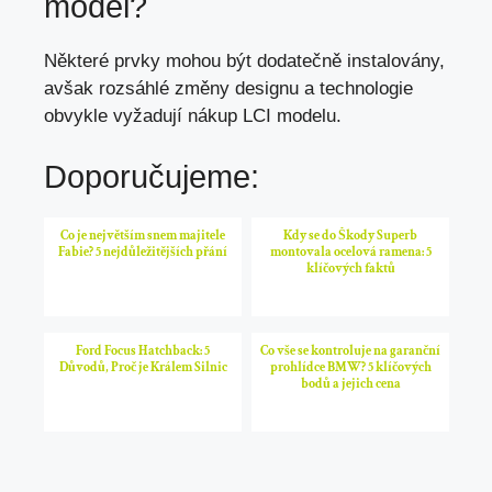
model?
Některé prvky mohou být dodatečně instalovány,
avšak rozsáhlé změny designu a technologie
obvykle vyžadují nákup LCI modelu.
Doporučujeme:
Co je největším snem majitele
Kdy se do Škody Superb
Fabie? 5 nejdůležitějších přání
montovala ocelová ramena: 5
klíčových faktů
Ford Focus Hatchback: 5
Co vše se kontroluje na garanční
Důvodů, Proč je Králem Silnic
prohlídce BMW? 5 klíčových
bodů a jejich cena