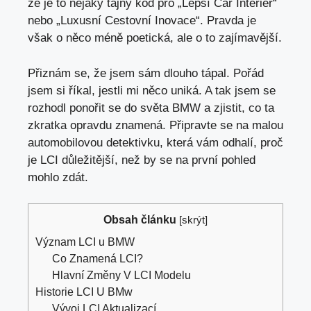
že je to
nějaký tajný kód pro
„Lepší Car Interiér“
nebo „Luxusní Cestovní Inovace“. Pravda je
však o něco méně poetická, ale o to zajímavější.
Přiznám se, že jsem sám dlouho tápal. Pořád
jsem si říkal, jestli mi něco uniká. A
tak jsem se
rozhodl ponořit se
do světa BMW a zjistit, co ta
zkratka opravdu znamená. Připravte se na malou
automobilovou detektivku, která vám odhalí, proč
je LCI důležitější, než by se na první pohled
mohlo zdát.
Obsah článku
[
skrýt
]
Význam LCI u BMW
Co Znamená LCI?
Hlavní Změny V LCI Modelu
Historie LCI U BMw
Vývoj LCI Aktualizací