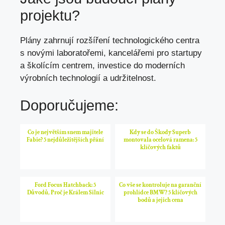
projektu?
Plány zahrnují rozšíření technologického centra
s novými laboratořemi, kancelářemi pro startupy
a školícím centrem, investice do moderních
výrobních technologií a udržitelnost.
Doporučujeme:
Co je největším snem majitele
Kdy se do Škody Superb
Fabie? 5 nejdůležitějších přání
montovala ocelová ramena: 5
klíčových faktů
Ford Focus Hatchback: 5
Co vše se kontroluje na garanční
Důvodů, Proč je Králem Silnic
prohlídce BMW? 5 klíčových
bodů a jejich cena