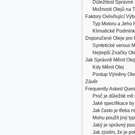
Důležitost Správné 
Možnosti Olejů na 
Faktory Ovlivňující Výb
Typ Motoru a Jeho
Klimatické Podmínky
Doporučené Oleje pro 
Syntetické versus M
Nejlepší Značky Ol
Jak Správně Měnit Olej
Kdy Měnit Olej
Postup Výměny Ole
Závěr
Frequently Asked Ques
Proč je důležité mí
Jaké specifikace by
Jak často je třeba 
Mohu použít jiný ty
Jaký je správný po
Jak zjistím, že je p