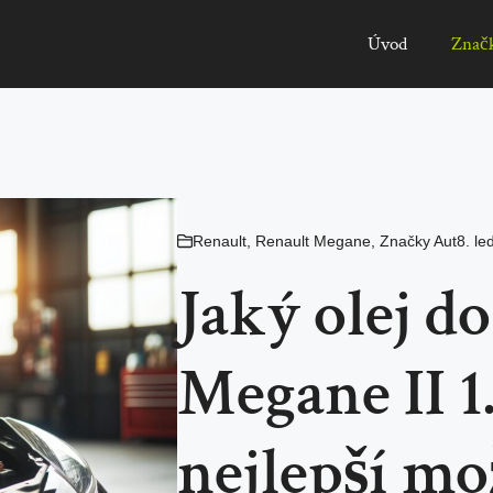
Úvod
Znač
Renault
,
Renault Megane
,
Značky Aut
8. l
Jaký olej d
Megane II 1
nejlepší mo