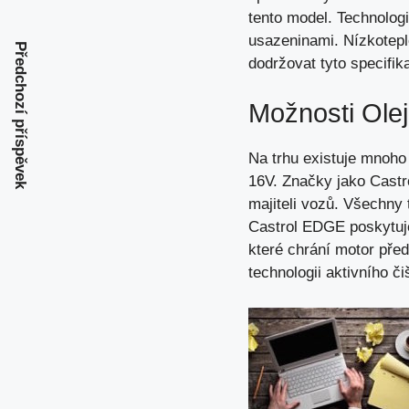
tento model. Technologi
usazeninami. Nízkoteplo
Předchozí příspěvek
dodržovat tyto specifi
Možnosti Olej
Na trhu existuje mnoho
16V. Značky jako Castr
majiteli vozů. Všechny
Castrol EDGE poskytuje 
které chrání motor před
technologii aktivního č