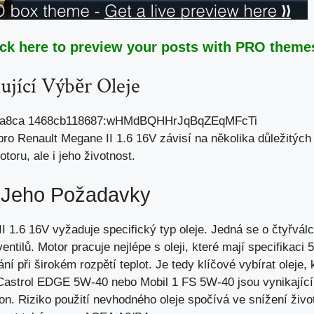
ick here to preview your posts with PRO themes
ující Výběr Oleje
ro Renault Megane II 1.6 16V závisí na několika důležitých 
toru, ale i jeho životnost.
 Jeho Požadavky
I 1.6 16V vyžaduje specifický typ oleje. Jedná se o čtyřvá
entilů. Motor pracuje nejlépe s oleji, které mají specifikaci 
ní při širokém rozpětí teplot. Je tedy klíčové vybírat oleje, k
 Castrol EDGE 5W-40 nebo Mobil 1 FS 5W-40 jsou vynikající 
. Riziko použití nevhodného oleje spočívá ve snížení životn