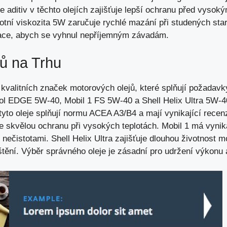
e aditiv v těchto olejích zajišťuje lepší ochranu před vysoký
tní viskozita 5W zaručuje rychlé mazání při studených star
kace, abych se vyhnul nepříjemným závadám.
ů na Trhu
 kvalitních značek motorových olejů, které splňují požadavk
ol EDGE 5W-40, Mobil 1 FS 5W-40 a Shell Helix Ultra 5W-4
 tyto oleje splňují normu ACEA A3/B4 a mají vynikající rece
skvělou ochranu při vysokých teplotách. Mobil 1 má vynikají
 nečistotami. Shell Helix Ultra zajišťuje
dlouhou životnost m
ištění. Výběr správného oleje je zásadní pro udržení výkonu