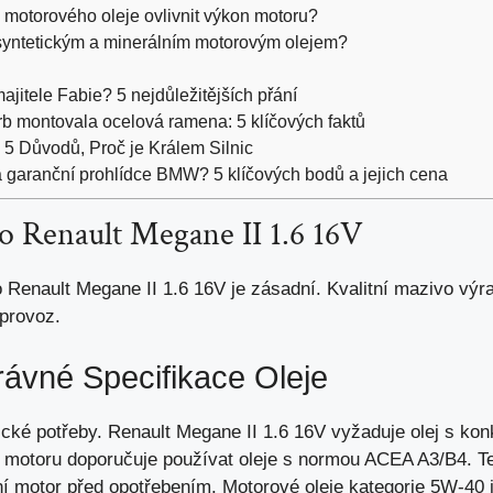
 motorového oleje ovlivnit výkon motoru?
 syntetickým a minerálním motorovým olejem?
jitele Fabie? 5 nejdůležitějších přání
b montovala ocelová ramena: 5 klíčových faktů
5 Důvodů, Proč je Králem Silnic
a garanční prohlídce BMW? 5 klíčových bodů a jejich cena
o Renault Megane II 1.6 16V
 Renault Megane II 1.6 16V je zásadní. Kvalitní mazivo výr
 provoz.
rávné Specifikace Oleje
cké potřeby. Renault Megane II 1.6 16V vyžaduje olej s konk
 motoru doporučuje používat oleje s normou ACEA A3/B4. Tent
ní motor před opotřebením
. Motorové oleje kategorie 5W-40 