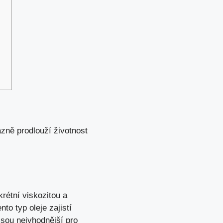
azně prodlouží životnost
rétní viskozitou a
o typ oleje zajistí
jsou nejvhodnější pro