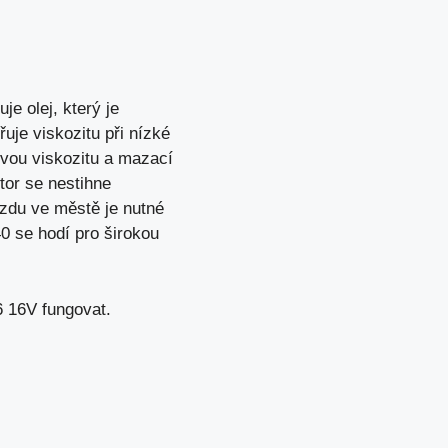
e olej, který je
řuje viskozitu při nízké
 svou viskozitu a mazací
tor se nestihne
ízdu ve městě je nutné
40 se hodí pro širokou
6 16V fungovat.