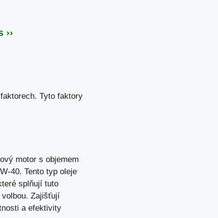
 ››
faktorech. Tyto faktory
lcový motor s objemem
5W-40. Tento typ oleje
teré splňují tuto
volbou. Zajišťují
osti a efektivity