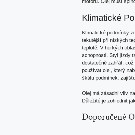
motoru. Olej musí spl
Klimatické Po
Klimatické podmínky zna
tekutější při nízkých t
teplotě. V horkých obla
schopnosti. Styl jízdy 
dostatečně zahřát, což 
používat olej, který na
škálu podmínek, zajišťu
Olej má zásadní vliv na
Důležité je zohlednit ja
Doporučené Ol