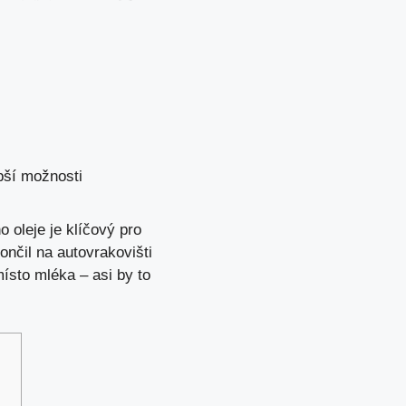
pší možnosti
o oleje je klíčový pro
nčil na autovrakovišti
místo mléka – asi by to