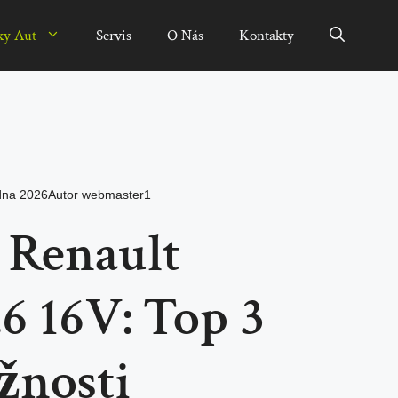
ky Aut
Servis
O Nás
Kontakty
edna 2026
Autor
webmaster1
o Renault
.6 16V: Top 3
žnosti