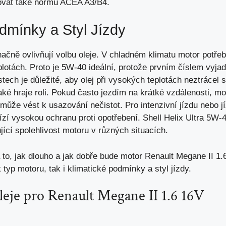
ňovat také normu ACEA A3/B4.
dmínky a Styl Jízdy
čně ovlivňují volbu oleje. V chladném klimatu motor potřebuj
eplotách. Proto je 5W-40 ideální, protože prvním číslem vyjad
stech je důležité, aby olej při vysokých teplotách neztrácel
také hraje roli. Pokud často jezdím na krátké vzdálenosti, mo
může vést k usazování nečistot. Pro intenzivní jízdu nebo j
bízí vysokou ochranu proti opotřebení. Shell Helix Ultra 5W-
jící spolehlivost motoru v různých situacích.
 to, jak dlouho a jak dobře bude motor Renault Megane II 1.
k typ motoru, tak i klimatické podmínky a styl jízdy.
eje pro Renault Megane II 1.6 16V