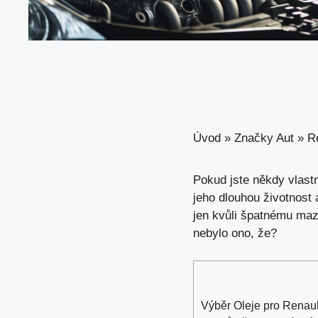
Úvod
»
Značky Aut
»
R
Pokud jste někdy vlastn
jeho dlouhou životnost
a
jen kvůli špatnému mazá
nebylo ono, že?
Výběr Oleje pro Renaul