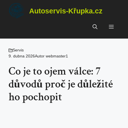
Přeskočit
Autoservis-Křupka.cz
na
obsah
Menu
Servis
9. dubna 2026
Autor
webmaster1
Co je to ojem válce: 7
důvodů proč je důležité
ho pochopit