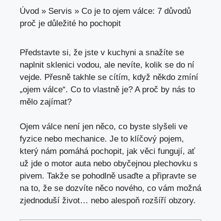
Úvod
»
Servis
»
Co je to ojem válce: 7 důvodů
proč je důležité ho pochopit
Představte si, že jste v kuchyni a snažíte se
naplnit sklenici vodou,
ale nevíte
, kolik se do ní
vejde. Přesně takhle se cítím, když někdo zmíní
„ojem válce“. Co to vlastně je? A proč by nás to
mělo zajímat?
Ojem válce není jen něco, co byste slyšeli ve
fyzice nebo mechanice. Je to klíčový pojem,
který nám pomáhá pochopit, jak věci fungují, ať
už jde o motor auta nebo obyčejnou plechovku s
pivem. Takže se pohodlně usaďte a
připravte se
na
to, že se dozvíte něco nového, co vám možná
zjednoduší život… nebo alespoň rozšíří obzory.