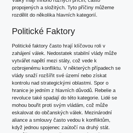
Války mají mnoho různých příčin, často
propojených a složitých. Tyto příčiny můžeme
rozdělit do několika hlavních kategorií.
Politické Faktory
Politické faktory často hrají klíčovou roli v
zahájení válek. Nedostatek stabilní vlády může
vytvářet napětí mezi státy,
což vede
k
ozbrojenému konfliktu. V některých případech se
vlády snaží rozšířit své území nebo získat
kontrolu nad strategickými oblastmi. Spor o
hranice je jedním z hlavních důvodů. Rebelie a
revoluce také spadají do této kategorie. Lidé se
mohou bouřit proti svým vládám, což může
eskalovat do občanských válek. Mezinárodní
aliance a smlouvy často vedou k konfliktům,
když jednou spojenec zaútočí na druhý stát.