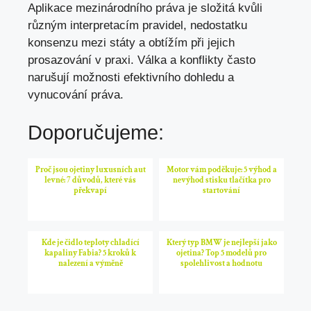
Aplikace mezinárodního práva je složitá kvůli
různým interpretacím pravidel, nedostatku
konsenzu mezi státy a obtížím při jejich
prosazování v praxi. Válka a konflikty často
narušují možnosti efektivního dohledu a
vynucování práva.
Doporučujeme:
Proč jsou ojetiny luxusních aut
Motor vám poděkuje: 5 výhod a
levné: 7 důvodů, které vás
nevýhod stisku tlačítka pro
překvapí
startování
Kde je čidlo teploty chladící
Který typ BMW je nejlepší jako
kapaliny Fabia? 5 kroků k
ojetina? Top 5 modelů pro
nalezení a výměně
spolehlivost a hodnotu