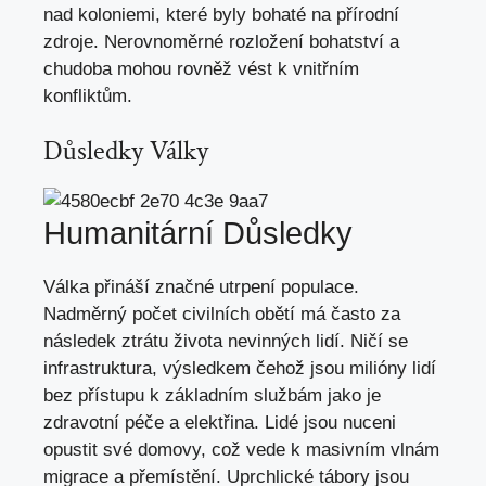
nad koloniemi, které byly bohaté na přírodní
zdroje. Nerovnoměrné rozložení bohatství a
chudoba mohou rovněž vést k vnitřním
konfliktům.
Důsledky Války
Humanitární Důsledky
Válka přináší značné utrpení populace.
Nadměrný počet civilních obětí má často za
následek ztrátu života nevinných lidí. Ničí se
infrastruktura, výsledkem čehož jsou milióny lidí
bez přístupu k základním službám jako je
zdravotní péče a elektřina. Lidé jsou nuceni
opustit své domovy, což vede k masivním vlnám
migrace a přemístění. Uprchlické tábory jsou