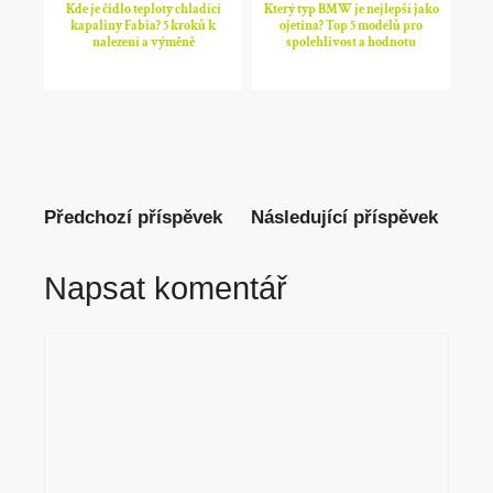
Kde je čidlo teploty chladící
Který typ BMW je nejlepší jako
kapaliny Fabia? 5 kroků k
ojetina? Top 5 modelů pro
nalezení a výměně
spolehlivost a hodnotu
Předchozí příspěvek
Následující příspěvek
Napsat komentář
Komentář