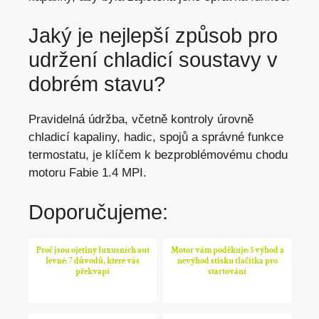
Jaký je nejlepší způsob pro
udržení chladicí soustavy v
dobrém stavu?
Pravidelná údržba, včetně kontroly úrovně
chladicí kapaliny, hadic, spojů a správné funkce
termostatu, je klíčem k bezproblémovému chodu
motoru Fabie 1.4 MPI.
Doporučujeme:
Proč jsou ojetiny luxusních aut
Motor vám poděkuje: 5 výhod a
levné: 7 důvodů, které vás
nevýhod stisku tlačítka pro
překvapí
startování