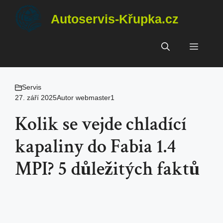
Přeskočit
Autoservis-Křupka.cz
na
obsah
Menu
Servis
27. září 2025
Autor
webmaster1
Kolik se vejde chladící
kapaliny do Fabia 1.4
MPI? 5 důležitých faktů