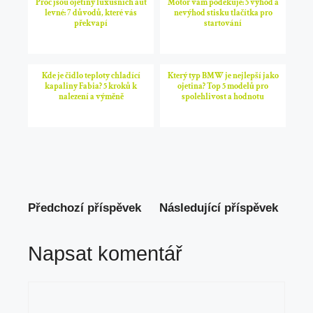
Proč jsou ojetiny luxusních aut
Motor vám poděkuje: 5 výhod a
levné: 7 důvodů, které vás
nevýhod stisku tlačítka pro
překvapí
startování
Kde je čidlo teploty chladící
Který typ BMW je nejlepší jako
kapaliny Fabia? 5 kroků k
ojetina? Top 5 modelů pro
nalezení a výměně
spolehlivost a hodnotu
Předchozí příspěvek
Následující příspěvek
Napsat komentář
Komentář