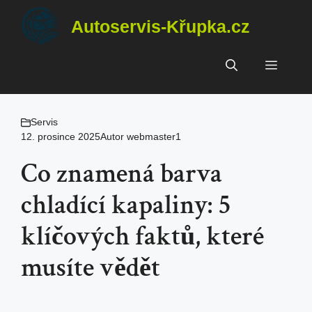
Přeskočit
Autoservis-Křupka.cz
na
obsah
Menu
Servis
12. prosince 2025
Autor
webmaster1
Co znamená barva
chladící kapaliny: 5
klíčových faktů, které
musíte vědět