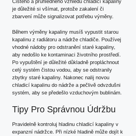
Čistého a průhledného vzhledu chladicí kapaliny
je důležité si všímat, protože zakalení či
zbarvení může signalizovat potřebu výměny.
Během výměny kapaliny musíš vypustit starou
kapalinu z radiátoru a nádrže chladiče. Používej
vhodné nádoby pro odstranění staré kapaliny,
aby nedošlo ke kontaminaci životního prostředí.
Po vypuštění je důležité důkladně propláchnout
celý systém čistou vodou,
aby se odstranily
zbytky staré kapaliny
. Nakonec nalij novou
chladicí kapalinu do nádrže a pečlivě odvzdušni
systém, aby se předešlo vzduchovým bublinám.
Tipy Pro Správnou Údržbu
Pravidelně kontroluj hladinu chladicí kapaliny v
expanzní nádržce. Při nízké hladině může dojít k