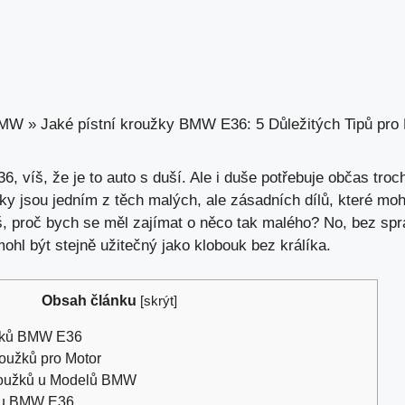
MW
»
Jaké pístní kroužky BMW E36: 5 Důležitých Tipů pro
 víš, že je to auto s duší. Ale i duše potřebuje občas troch
žky jsou jedním z těch malých, ale zásadních dílů, které moh
š,
proč bych se měl zajímat
o něco tak malého? No, bez spr
ohl být stejně užitečný jako klobouk bez králíka.
Obsah článku
[
skrýt
]
užků BMW E36
oužků pro Motor
Kroužků u Modelů BMW
ů u BMW E36