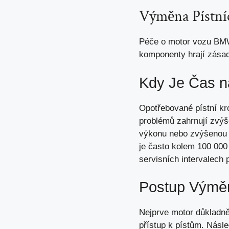
Výměna Pístní
Péče o motor vozu BMW
komponenty hrají zásad
Kdy Je Čas 
Opotřebované pístní kr
problémů zahrnují zvýš
výkonu nebo zvýšenou h
je často kolem 100 000 
servisních intervalech
Postup Výmě
Nejprve motor důkladně
přístup k pístům. Násl