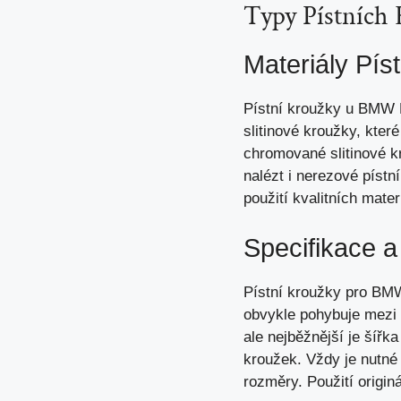
Typy Pístníc
Materiály Pís
Pístní kroužky u BMW E
slitinové kroužky, které
chromované slitinové kr
nalézt
i nerezové pístní
použití kvalitních mate
Specifikace 
Pístní kroužky pro BMW
obvykle pohybuje mez
ale nejběžnější je šíř
kroužek. Vždy je nutné
rozměry. Použití originá