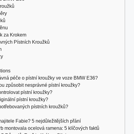
Kroužků
ěry
žků
měnu
k za Krokem
vných Pístních Kroužků
m
zy
tions
právná péče o pístní kroužky ve voze BMW E36?
u způsobit nesprávné pístní kroužky?
ontrolovat pístní kroužky?
ginální pístní kroužky?
potřebovaných pístních kroužků?
jitele Fabie? 5 nejdůležitějších přání
b montovala ocelová ramena: 5 klíčových faktů