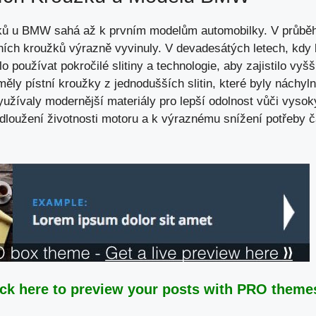
žků u BMW sahá až k prvním modelům automobilky. V průběhu
tních kroužků výrazně vyvinuly. V devadesátých letech, kdy
používat pokročilé slitiny a technologie, aby zajistilo vyšš
ěly pístní kroužky z jednodušších slitin, které byly náchyln
užívaly modernější materiály pro lepší odolnost vůči vysok
dloužení životnosti motoru
a k výraznému snížení potřeby č
ick here to preview your posts with PRO themes