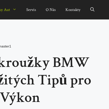
ky Aut
Servis
O Nás
Kontakty
aster1
í kroužky BMW
žitých Tipů pro
 Výkon