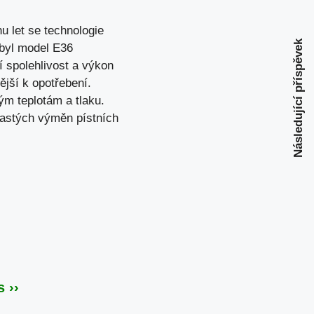
 let se technologie
Následující příspěvek
 byl model E36
í spolehlivost a výkon
ější k opotřebení.
ým teplotám a tlaku.
astých výměn pístních
 ››