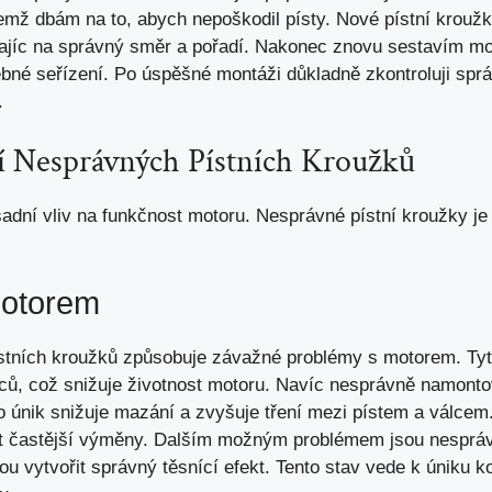
čemž dbám na to, abych nepoškodil písty. Nové pístní krouž
bajíc na správný směr a pořadí. Nakonec znovu sestavím m
ebné seřízení. Po úspěšné montáži důkladně zkontroluji spr
.
í Nesprávných Pístních Kroužků
sadní vliv na funkčnost motoru. Nesprávné pístní kroužky j
Motorem
stních kroužků způsobuje závažné problémy s motorem. Tyt
lců, což snižuje životnost motoru. Navíc nesprávně namon
to únik snižuje mazání a zvyšuje tření mezi pístem a válce
ost častější výměny. Dalším možným problémem jsou nespr
u vytvořit správný těsnící efekt. Tento stav vede k úniku 