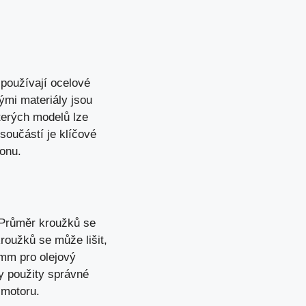
používají ocelové
tými materiály jsou
terých modelů lze
 součástí je klíčové
konu.
 Průměr kroužků se
kroužků se může lišit,
 mm pro olejový
y použity správné
 motoru
.