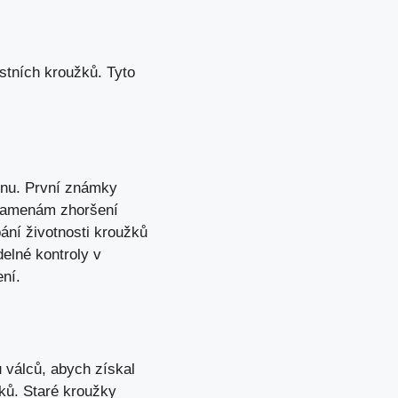
tních kroužků. Tyto
onu. První známky
znamenám zhoršení
ání životnosti kroužků
elné kontroly v
ní.
 válců, abych získal
žků. Staré kroužky