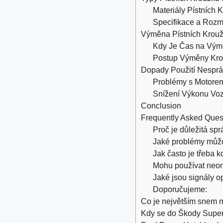
Materiály Pístních 
Specifikace a Rozm
Výměna Pístních Krou
Kdy Je Čas na Vý
Postup Výměny Kro
Dopady Použití Nesprá
Problémy s Motore
Snížení Výkonu Vo
Conclusion
Frequently Asked Ques
Proč je důležitá s
Jaké problémy můžo
Jak často je třeba k
Mohu používat neori
Jaké jsou signály o
Doporučujeme:
Co je největším snem ma
Kdy se do Škody Super