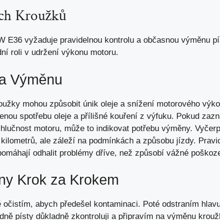
ch Kroužků
 E36 vyžaduje pravidelnou kontrolu a občasnou výměnu pís
ní roli v udržení výkonu motoru.
na Výměnu
oužky mohou způsobit únik oleje a snížení motorového výk
enou spotřebu oleje a přílišné kouření z výfuku. Pokud za
lučnost motoru, může to indikovat potřebu výměny. Vyčerp
kilometrů, ale záleží na podmínkách a způsobu jízdy. Pravid
 pomáhají odhalit problémy dříve, než způsobí vážné poškoze
ny Krok za Krokem
 očistím, abych předešel kontaminaci. Poté odstraním hlavu
edně písty důkladně zkontroluji a připravím na výměnu krou