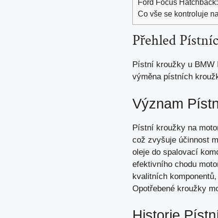
Ford Focus Hatchback: 
Co vše se kontroluje n
Přehled Píst
Pístní kroužky u BMW E
výměna pístních kroužk
Význam Pístn
Pístní kroužky na moto
což zvyšuje účinnost m
oleje do spalovací kom
efektivního chodu motor
kvalitních komponentů, 
Opotřebené kroužky mo
Historie Pís