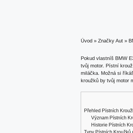
Úvod
»
Značky Aut
»
B
Pokud vlastníš BMW E36,
tvůj motor
. Pístní krou
miláčka. Možná si říká
kroužků by tvůj motor m
Přehled Pístních Kro
Význam Pístních Kr
Historie Pístních 
Typy Pístních Kroužk