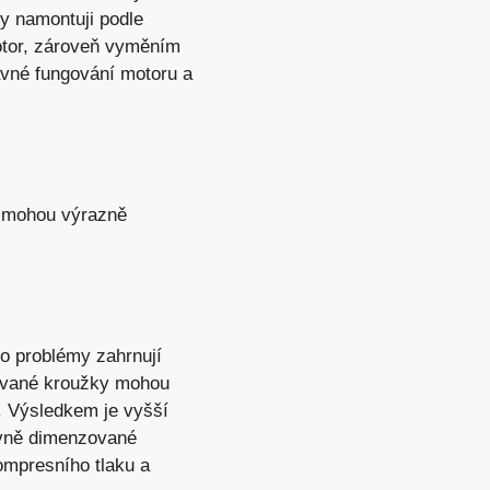
ky namontuji podle
otor, zároveň vyměním
ávné fungování motoru a
e mohou výrazně
o problémy zahrnují
tované kroužky mohou
m. Výsledkem je vyšší
ávně dimenzované
kompresního tlaku a