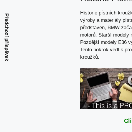
Historie pístních krou
Předchozí příspěvek
výroby a materiály pís
představen, BMW začalo 
motorů. Starší modely m
Pozdější modely E36 vy
Tento pokrok vedl k
pro
kroužků.
Cl