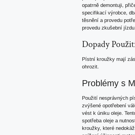
opatrně demontuji, při
specifikací výrobce, d
těsnění a provedu potř
provedu zkušební jízdu
Dopady Použit
Pístní kroužky mají zá
ohrozit.
Problémy s 
Použití nesprávných pí
zvýšené opotřebení vá
vést k úniku oleje. Ten
spotřeba oleje a nutn
kroužky, které nedokážo