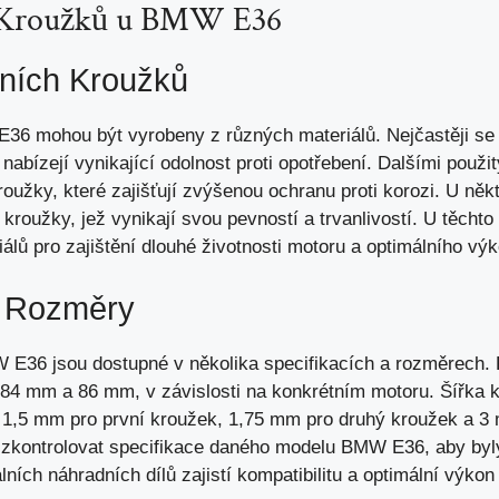
h Kroužků u BMW E36
tních Kroužků
36 mohou být vyrobeny z různých materiálů. Nejčastěji se 
 nabízejí vynikající odolnost proti opotřebení. Dalšími použi
oužky, které zajišťují zvýšenou ochranu proti korozi. U
něk
 kroužky, jež vynikají svou pevností a trvanlivostí. U těchto
riálů pro zajištění dlouhé životnosti motoru a optimálního vý
a Rozměry
 E36 jsou dostupné v několika specifikacích a rozměrech.
i 84 mm a 86 mm, v
závislosti na konkrétním motoru
. Šířka 
ka 1,5 mm pro první kroužek, 1,75 mm pro druhý kroužek a 3
 zkontrolovat specifikace daného modelu BMW E36, aby byl
lních náhradních dílů zajistí kompatibilitu a
optimální výkon