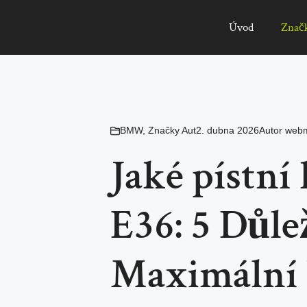
Úvod
Znač
BMW
,
Značky Aut
2. dubna 2026
Autor
webm
Jaké pístn
E36: 5 Důle
Maximální