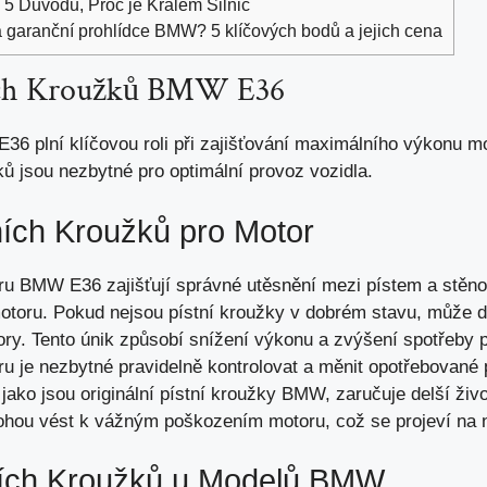
5 Důvodů, Proč je Králem Silnic
a garanční prohlídce BMW? 5 klíčových bodů a jejich cena
ních Kroužků BMW E36
36 plní klíčovou roli při zajišťování maximálního výkonu m
ů jsou nezbytné pro optimální provoz vozidla.
ích Kroužků pro Motor
ru BMW E36 zajišťují správné utěsnění mezi pístem a stěnou 
otoru. Pokud nejsou pístní kroužky v dobrém stavu, může d
ory. Tento únik způsobí snížení výkonu a zvýšení spotřeby p
u je nezbytné pravidelně kontrolovat a měnit opotřebované p
jako jsou originální pístní kroužky BMW, zaručuje delší živ
hou vést k vážným poškozením motoru, což se projeví na 
tních Kroužků u Modelů BMW