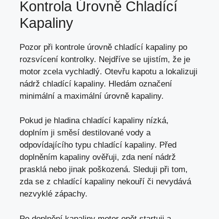
Kontrola Úrovně Chladící
Kapaliny
Pozor při kontrole úrovně chladící kapaliny po
rozsvícení kontrolky. Nejdříve se ujistím, že je
motor zcela vychladlý. Otevřu kapotu a
lokalizuji
nádrž chladící kapaliny
. Hledám označení
minimální a maximální úrovně kapaliny.
Pokud je hladina chladící kapaliny nízká,
doplním ji směsí destilované vody a
odpovídajícího typu chladící kapaliny. Před
doplněním kapaliny ověřuji, zda není nádrž
prasklá nebo jinak poškozená. Sleduji při tom,
zda se z chladící kapaliny nekouří či nevydává
nezvyklé zápachy.
Po doplnění kapaliny motor opět startuji a