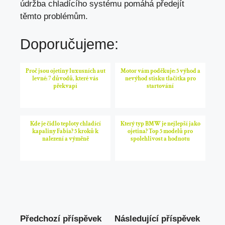
údržba chladícího systému pomáhá předejít
těmto problémům.
Doporučujeme:
Proč jsou ojetiny luxusních aut
Motor vám poděkuje: 5 výhod a
levné: 7 důvodů, které vás
nevýhod stisku tlačítka pro
překvapí
startování
Kde je čidlo teploty chladící
Který typ BMW je nejlepší jako
kapaliny Fabia? 5 kroků k
ojetina? Top 5 modelů pro
nalezení a výměně
spolehlivost a hodnotu
Předchozí příspěvek
Následující příspěvek