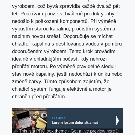
výrobcem, což bývá zpravidla každé dva až pět
let. Používám pouze schválené produkty, aby
nedošlo k poškození komponentů. Při výměně
vypustím starou kapalinu, pročistím systém a
naplním novou směsí. Doporučuje se míchat
chladící kapalinu s destilovanou vodou v poměru
doporučeném výrobcem. Tento krok provádím
ideálně v chladnějším počasí, kdy nehrozí
přehřátí motoru. Po výměně pravidelně sleduji
stav nové kapaliny, jestli nedochází k úniku nebo
změně barvy. Tímto způsobem zajistím, že
chladicí systém funguje efektivně a motor je
chráněn před přehřátím.