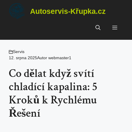
Přeskočit
Autoservis-Křupka.cz
na
obsah
Menu
Servis
12. srpna 2025
Autor
webmaster1
Co dělat když svítí
chladící kapalina: 5
Kroků k Rychlému
Řešení