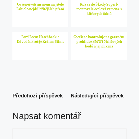
Co je největším snem majitele
Kdy se do Škody Superb
Fabie? 5 nejdůležitějších přání
montovala ocelová ramena: 5
klíčových faktů
Ford Focus Hatchback: 5
Co vše se kontroluje na garanční
Důvodů, Proč je Králem Silnic
prohlídce BMW? 5 klíčových
bodů a jejich cena
Předchozí příspěvek
Následující příspěvek
Napsat komentář
Komentář