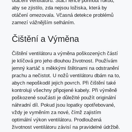
otáčení ventilátoru. Stačí lehce pohnout rukou,
aby se zjistilo, zda nejsou ložiska, která by
otáčení omezovala. Včasná detekce problémů
zamezí vážnějším selháním.
Čištění a Výměna
Čištění ventilátoru a výměna poškozených částí
je klíčová pro jeho dlouhou životnost. Používám
jemný kartáč s měkkými štětinami na odstranění
prachu a nečistot. U nožů ventilátoru dbám na to,
abych nepoškodil jejich povrch. Při čištění také
kontroluji všechny připojené kabely. Při výměně
poškozené součásti je důležité použít originální
náhradní díl. Pokud jsou lopatky opotřebované,
vždy je vyměním za nové, čímž zajistím
optimální výkon ventilátoru. Prodloužená
životnost ventilátoru závisí na pravidelné údržbě.