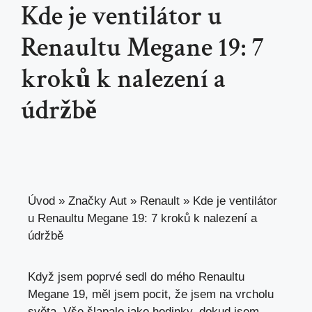
Kde je ventilátor u
Renaultu Megane 19: 7
kroků k nalezení a
údržbě
Úvod
»
Značky Aut
»
Renault
»
Kde je ventilátor
u Renaultu Megane 19: 7 kroků k nalezení a
údržbě
Když jsem poprvé sedl do mého Renaultu
Megane 19, měl jsem pocit, že jsem na vrcholu
světa. Vše šlapalo jako hodinky, dokud jsem