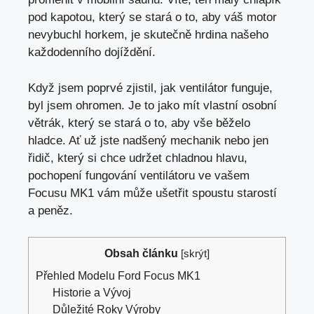
pod kapotou, který se stará o to, aby váš motor
nevybuchl horkem, je skutečně hrdina našeho
každodenního dojíždění.
Když jsem poprvé zjistil, jak ventilátor funguje,
byl jsem ohromen. Je to jako mít vlastní osobní
větrák, který se stará o to,
aby vše běželo
hladce
. Ať už jste nadšený mechanik nebo jen
řidič, který si chce udržet chladnou hlavu,
pochopení fungování ventilátoru ve vašem
Focusu MK1 vám může ušetřit spoustu starostí
a peněz.
Obsah článku
[
skrýt
]
Přehled Modelu Ford Focus MK1
Historie a Vývoj
Důležité Roky Výroby