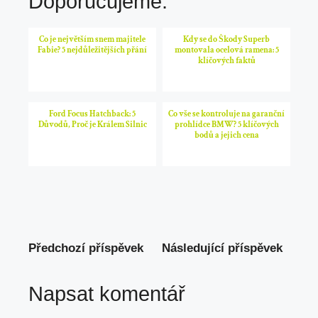
Doporučujeme:
Co je největším snem majitele
Kdy se do Škody Superb
Fabie? 5 nejdůležitějších přání
montovala ocelová ramena: 5
klíčových faktů
Ford Focus Hatchback: 5
Co vše se kontroluje na garanční
Důvodů, Proč je Králem Silnic
prohlídce BMW? 5 klíčových
bodů a jejich cena
Předchozí příspěvek
Následující příspěvek
Napsat komentář