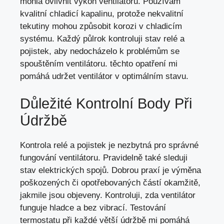
mohla ovlivnit výkon ventilátoru. Používám
kvalitní chladicí kapalinu, protože nekvalitní
tekutiny mohou způsobit korozi v chladicím
systému. Každý půlrok kontroluji stav relé a
pojistek, aby nedocházelo k problémům se
spouštěním ventilátoru. těchto opatření mi
pomáhá udržet ventilátor v optimálním stavu.
Důležité Kontrolní Body Při
Údržbě
Kontrola relé a pojistek je nezbytná pro správné
fungování ventilátoru. Pravidelně také sleduji
stav elektrických spojů. Dobrou praxí je výměna
poškozených či opotřebovaných částí okamžitě,
jakmile jsou objeveny. Kontroluji, zda ventilátor
funguje hladce a bez vibrací. Testování
termostatu při každé větší údržbě mi pomáhá