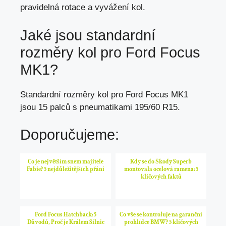
pravidelná rotace a vyvážení kol.
Jaké jsou standardní
rozměry kol pro Ford Focus
MK1?
Standardní rozměry kol pro Ford Focus MK1
jsou 15 palců s pneumatikami 195/60 R15.
Doporučujeme:
Co je největším snem majitele
Kdy se do Škody Superb
Fabie? 5 nejdůležitějších přání
montovala ocelová ramena: 5
klíčových faktů
Ford Focus Hatchback: 5
Co vše se kontroluje na garanční
Důvodů, Proč je Králem Silnic
prohlídce BMW? 5 klíčových