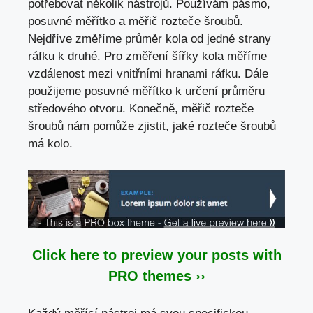
potřebovat několik nástrojů. Používám pásmo,
posuvné měřítko a měřič rozteče šroubů.
Nejdříve změříme průměr kola od jedné strany
ráfku k druhé. Pro změření šířky kola měříme
vzdálenost mezi vnitřními hranami ráfku. Dále
použijeme posuvné měřítko k určení průměru
středového otvoru. Konečně, měřič rozteče
šroubů nám pomůže zjistit, jaké rozteče šroubů
má kolo.
Click here to preview your posts with
PRO themes ››