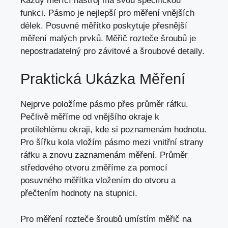
Každý měřící nástroj má svou specifickou
funkci. Pásmo je nejlepší pro měření vnějších
délek. Posuvné měřítko poskytuje přesnější
měření malých prvků. Měřič rozteče šroubů je
nepostradatelný pro závitové a šroubové detaily.
Praktická Ukázka Měření
Nejprve položíme pásmo přes průměr ráfku.
Pečlivě měříme od vnějšího okraje k
protilehlému okraji, kde si poznamenám hodnotu.
Pro šířku kola vložím pásmo mezi vnitřní strany
ráfku a znovu zaznamenám měření. Průměr
středového otvoru změříme za pomocí
posuvného měřítka vložením do otvoru a
přečtením hodnoty na stupnici.
Pro měření rozteče šroubů umístím měřič na