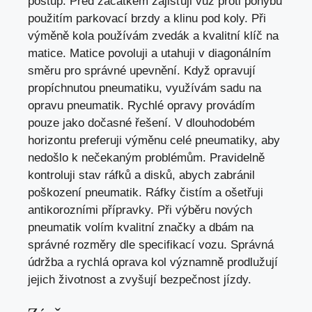
postup. Před začátkem zajišťuji vůz proti pohybu
použitím parkovací brzdy a klinu pod koly. Při
výměně kola používám zvedák a kvalitní klíč na
matice. Matice povoluji a utahuji v diagonálním
směru pro správné upevnění. Když opravují
propíchnutou pneumatiku, využívám sadu na
opravu pneumatik. Rychlé opravy provádím
pouze jako dočasné řešení. V dlouhodobém
horizontu preferuji výměnu celé pneumatiky, aby
nedošlo k nečekaným problémům. Pravidelně
kontroluji stav ráfků a disků, abych zabránil
poškození pneumatik. Ráfky čistím a ošetřuji
antikorozními přípravky. Při výběru nových
pneumatik volím kvalitní značky a dbám na
správné rozměry dle specifikací vozu. Správná
údržba a rychlá oprava kol významně prodlužují
jejich životnost a zvyšují bezpečnost jízdy.