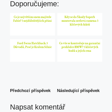
Doporučujeme:
Co je největším snem majitele
Kdy se do Škody Superb
Fabie? 5 nejdůležitějších přání
montovala ocelová ramena: 5
klíčových faktů
Ford Focus Hatchback: 5
Co vše se kontroluje na garanční
Důvodů, Proč je Králem Silnic
prohlídce BMW? 5 klíčových
bodů a jejich cena
Předchozí příspěvek
Následující příspěvek
Napsat komentář