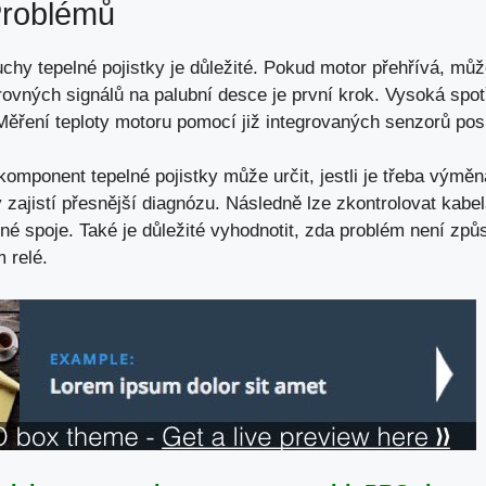
Problémů
chy tepelné pojistky je důležité. Pokud motor přehřívá,
můž
rovných signálů na palubní desce je první krok. Vysoká spot
ěření teploty motoru pomocí již integrovaných senzorů pos
komponent tepelné pojistky může určit, jestli je třeba výměn
 zajistí přesnější diagnózu. Následně lze zkontrolovat kabe
é spoje. Také je důležité vyhodnotit, zda problém není z
 relé.