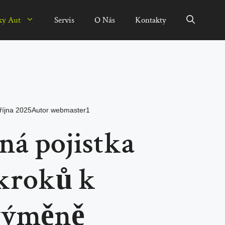
ky Aut
Servis
O Nás
Kontakty
října 2025
Autor
webmaster1
lná pojistka
 kroků k
 výměně