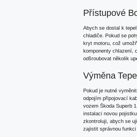
Přístupové B
Abych se dostal k tepel
chladiče. Pokud se pohy
kryt motoru, což umožňu
komponenty chlazení, c
odšroubovat několik up
Výměna Tepel
Pokud je nutné vyměnit
odpojím připojovací kab
vozem Škoda Superb 1. 
instalaci novou pojist
zkontroluji, abych se u
zajistit správnou funkc