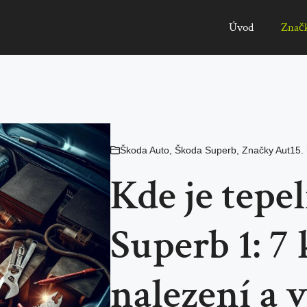
Úvod
Znač
Škoda Auto
,
Škoda Superb
,
Značky Aut
15. 
Kde je tepe
Superb 1: 7
nalezení a