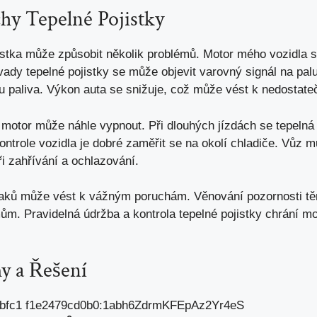
hy Tepelné Pojistky
jistka může způsobit několik problémů. Motor mého vozidla 
ávady tepelné pojistky se může objevit varovný signál na pa
 paliva. Výkon auta se snižuje, což může vést k nedostat
 motor může náhle vypnout. Při dlouhých jízdách se tepelná 
ontrole vozidla je dobré zaměřit se na okolí chladiče. Vůz
i zahřívání a ochlazování.
znaků může vést k vážným poruchám. Věnování pozornosti t
ům. Pravidelná údržba a kontrola tepelné pojistky chrání mo
y a Řešení