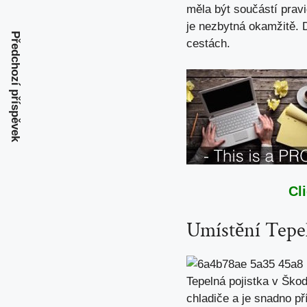
měla být součástí prav
je nezbytná okamžitě. 
Předchozí příspěvek
cestách
.
Cl
Umístění Tepel
Tepelná pojistka v Ško
chladiče a je snadno př