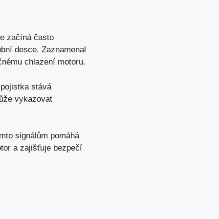
se začíná často
lubní desce. Zaznamenal
ečnému chlazení motoru.
pojistka stává
 může vykazovat
ěmto signálům pomáhá
tor a zajišťuje bezpečí