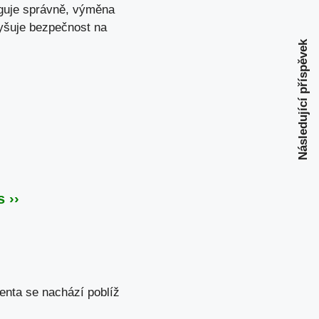
unguje správně, výměna
yšuje bezpečnost na
Následující příspěvek
 ››
enta se nachází poblíž