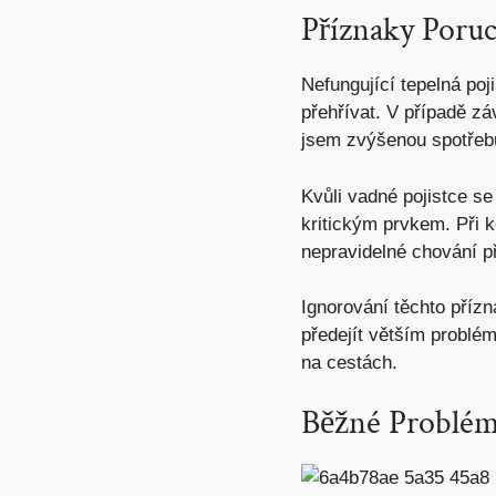
Příznaky Poruc
Nefungující tepelná po
přehřívat. V případě z
jsem zvýšenou spotřebu
Kvůli vadné pojistce se
kritickým prvkem. Při k
nepravidelné chování př
Ignorování těchto pří
předejít větším problém
na cestách.
Běžné Problém