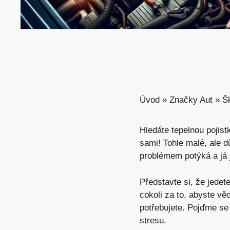
Úvod
»
Značky Aut
»
Š
Hledáte tepelnou pojis
sami! Tohle malé, ale 
problémem potýká a já 
Představte si, že jedet
cokoli za to, abyste věd
potřebujete. Pojďme se 
stresu.