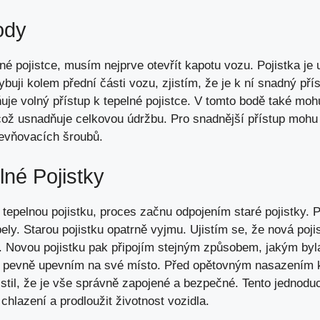
ody
né pojistce, musím nejprve otevřít kapotu vozu. Pojistka je
buji kolem přední části vozu, zjistím, že je k ní snadný přís
je volný přístup k tepelné pojistce. V tomto bodě také mohu
ož usnadňuje celkovou údržbu. Pro snadnější přístup mohu 
evňovacích šroubů.
né Pojistky
 tepelnou pojistku, proces začnu odpojením staré pojistky.
ely. Starou pojistku opatrně vyjmu. Ujistím se, že nová pojis
Novou pojistku pak připojím stejným způsobem, jakým byla
ku pevně upevním na své místo. Před opětovným nasazením 
jistil, že je vše správně zapojené a bezpečné. Tento jednod
i chlazení a
prodloužit životnost vozidla
.