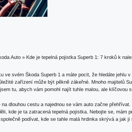
koda Auto
»
Kde je tepelná pojistka Superb 1: 7 kroků k na
tku ve svém Škoda Superb 1 a máte pocit, že hledáte jehlu 
důležité zařízení může být pěkně zákeřné. Mnoho majitelů Su
jsem tu, abych vám pomohl najít tuhle malou, ale klíčovou 
e na dlouhou cestu a najednou se vám auto začne přehřívat. V
ěli, kde je ta zatracená tepelná pojistka. Nebojte se,
mám pr
společně podívat, kde se tahle malá hrdinka skrývá a jak ji