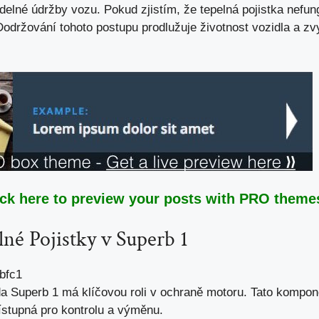
idelné údržby vozu
. Pokud zjistím, že tepelná pojistka nef
Dodržování tohoto postupu prodlužuje životnost vozidla a
zv
ick here to preview your posts with PRO themes
né Pojistky v Superb 1
da Superb 1 má klíčovou roli v ochraně motoru. Tato kompon
ístupná pro kontrolu a výměnu.