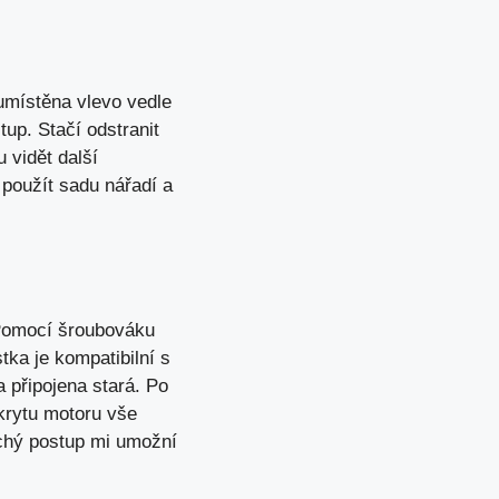
 umístěna vlevo vedle
tup. Stačí odstranit
 vidět další
použít sadu nářadí a
 Pomocí šroubováku
tka je kompatibilní s
 připojena stará. Po
krytu motoru vše
uchý postup mi umožní