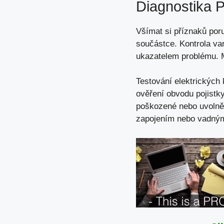
Diagnostika 
Všímat si příznaků poru
součástce. Kontrola va
ukazatelem problému. M
Testování elektrických 
ověření obvodu pojistky
poškozené nebo uvolněn
zapojením nebo vadným