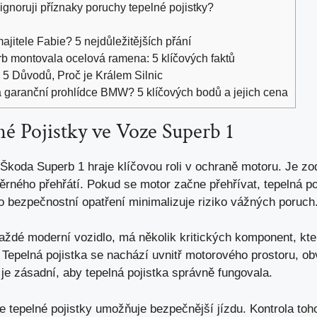
ignoruji příznaky poruchy tepelné pojistky?
jitele Fabie? 5 nejdůležitějších přání
b montovala ocelová ramena: 5 klíčových faktů
5 Důvodů, Proč je Králem Silnic
a garanční prohlídce BMW? 5 klíčových bodů a jejich cena
é Pojistky ve Voze Superb 1
ě Škoda Superb 1 hraje klíčovou roli v ochraně motoru. Je z
rného přehřátí. Pokud se motor začne přehřívat, tepelná po
o bezpečnostní opatření minimalizuje riziko vážných poruch
aždé moderní vozidlo, má několik kritických komponent, kte
 Tepelná pojistka se nachází uvnitř motorového prostoru, ob
 je zásadní, aby tepelná pojistka správně fungovala.
ce tepelné pojistky umožňuje bezpečnější jízdu. Kontrola to