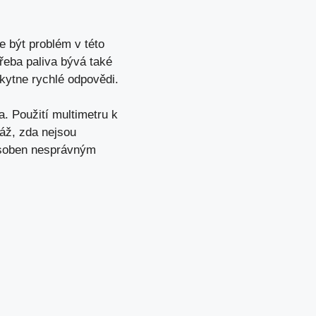
e být problém
v této
řeba paliva bývá také
kytne rychlé odpovědi.
a. Použití multimetru k
láž, zda nejsou
působen nesprávným