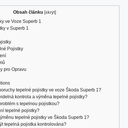
Obsah článku
[
skrýt
]
ky ve Voze Superb 1
tky v Superb 1
jistky
né Pojistky
ení
émů
y pro Opravu
tions
poruchy tepelné pojistky ve voze Škoda Superb 1?
avidelná kontrola a výměna tepelné pojistky?
problém s tepelnou pojistkou?
í tepelné pojistky?
 výměnu tepelné pojistky ve Škoda Superb 1?
ýt tepelná pojistka kontrolována?