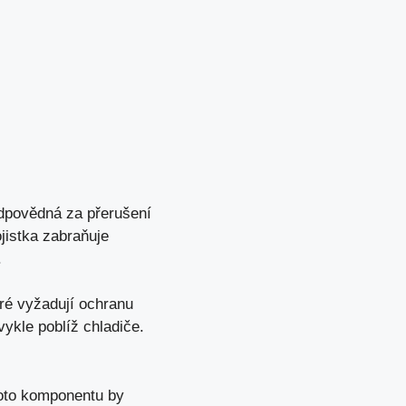
odpovědná za přerušení
jistka zabraňuje
.
ré vyžadují ochranu
vykle poblíž chladiče.
hoto komponentu by