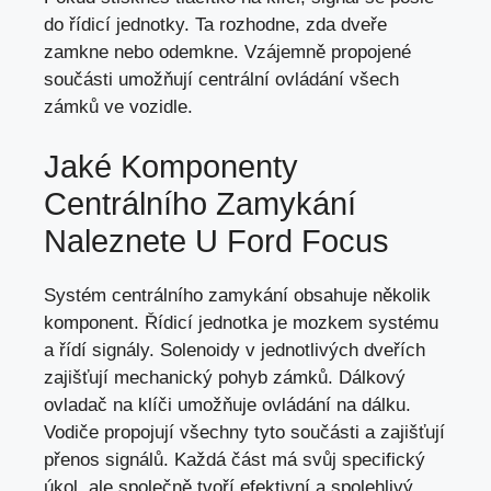
do řídicí jednotky. Ta rozhodne, zda dveře
zamkne nebo odemkne. Vzájemně propojené
součásti umožňují centrální ovládání všech
zámků ve vozidle.
Jaké Komponenty
Centrálního Zamykání
Naleznete U Ford Focus
Systém centrálního zamykání obsahuje několik
komponent. Řídicí jednotka je mozkem systému
a řídí signály. Solenoidy v jednotlivých dveřích
zajišťují mechanický pohyb zámků. Dálkový
ovladač na klíči umožňuje ovládání na dálku.
Vodiče propojují všechny tyto součásti a zajišťují
přenos signálů. Každá část má svůj specifický
úkol, ale společně tvoří efektivní a spolehlivý