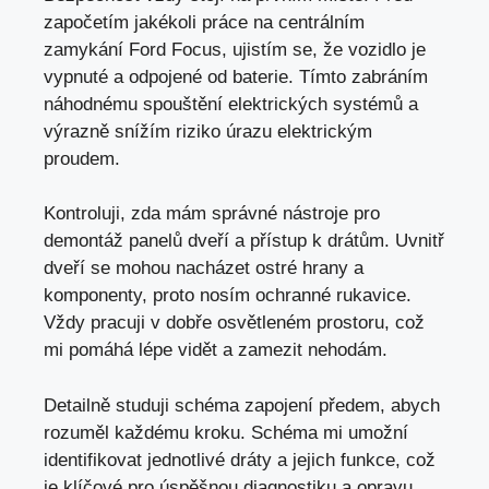
započetím jakékoli práce na centrálním
zamykání Ford Focus, ujistím se, že vozidlo je
vypnuté a odpojené od baterie. Tímto zabráním
náhodnému spouštění elektrických systémů a
výrazně snížím riziko úrazu elektrickým
proudem.
Kontroluji, zda mám správné nástroje pro
demontáž panelů dveří a přístup k drátům. Uvnitř
dveří se mohou nacházet ostré hrany a
komponenty, proto nosím ochranné rukavice.
Vždy pracuji v dobře osvětleném prostoru, což
mi pomáhá lépe vidět a zamezit nehodám.
Detailně studuji schéma zapojení předem, abych
rozuměl každému kroku. Schéma mi umožní
identifikovat jednotlivé dráty a jejich funkce, což
je klíčové pro úspěšnou diagnostiku a opravu.