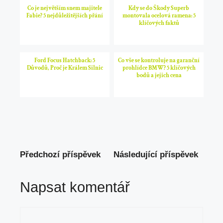
Co je největším snem majitele
Kdy se do Škody Superb
Fabie? 5 nejdůležitějších přání
montovala ocelová ramena: 5
klíčových faktů
Ford Focus Hatchback: 5
Co vše se kontroluje na garanční
Důvodů, Proč je Králem Silnic
prohlídce BMW? 5 klíčových
bodů a jejich cena
Předchozí příspěvek
Následující příspěvek
Napsat komentář
Komentář