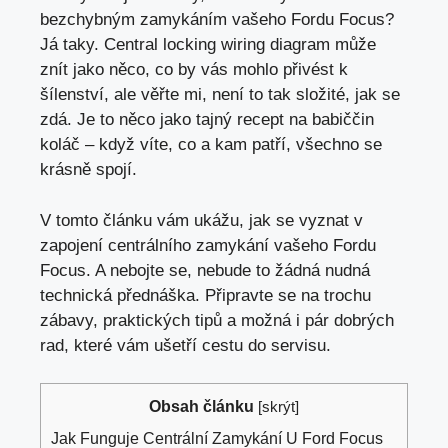
bezchybným zamykáním vašeho Fordu Focus?
Já taky. Central locking wiring diagram může
znít jako něco, co by vás mohlo přivést k
šílenství, ale věřte mi, není to tak složité, jak se
zdá. Je to něco jako tajný recept na babiččin
koláč – když víte, co a kam patří, všechno se
krásně spojí.
V
tomto článku vám ukážu
, jak se vyznat v
zapojení centrálního zamykání vašeho Fordu
Focus. A nebojte se, nebude to žádná nudná
technická přednáška. Připravte se na trochu
zábavy, praktických tipů a možná i pár dobrých
rad, které vám ušetří cestu do servisu.
Obsah článku
[
skrýt
]
Jak Funguje Centrální Zamykání U Ford Focus