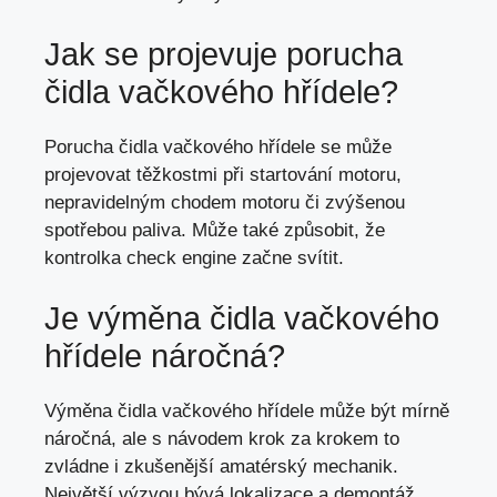
Jak se projevuje porucha
čidla vačkového hřídele?
Porucha čidla vačkového hřídele se může
projevovat těžkostmi při startování motoru,
nepravidelným chodem motoru či zvýšenou
spotřebou paliva. Může také způsobit, že
kontrolka check engine začne svítit.
Je výměna čidla vačkového
hřídele náročná?
Výměna čidla vačkového hřídele může být mírně
náročná, ale s
návodem krok za krokem
to
zvládne i zkušenější amatérský mechanik.
Největší výzvou bývá lokalizace a
demontáž