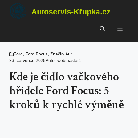
Přeskočit
Autoservis-Křupka.cz
na
obsah
Menu
Ford
,
Ford Focus
,
Značky Aut
23. července 2025
Autor
webmaster1
Kde je čidlo vačkového
hřídele Ford Focus: 5
kroků k rychlé výměně