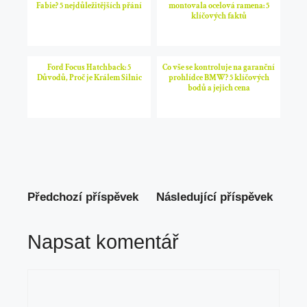
Fabie? 5 nejdůležitějších přání
montovala ocelová ramena: 5
klíčových faktů
Ford Focus Hatchback: 5
Co vše se kontroluje na garanční
Důvodů, Proč je Králem Silnic
prohlídce BMW? 5 klíčových
bodů a jejich cena
Předchozí příspěvek
Následující příspěvek
Napsat komentář
Komentář