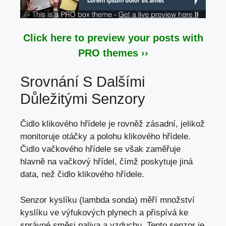
Click here to preview your posts with
PRO themes ››
Srovnání S Dalšími
Důležitými Senzory
Čidlo klikového hřídele je rovněž zásadní, jelikož
monitoruje otáčky a
polohu klikového hřídele
.
Čidlo vačkového hřídele se však zaměřuje
hlavně na vačkový hřídel, čímž poskytuje jiná
data, než čidlo klikového hřídele.
Senzor kyslíku (lambda sonda)
měří množství
kyslíku ve výfukových plynech
a přispívá ke
správné směsi paliva a vzduchu. Tento senzor je