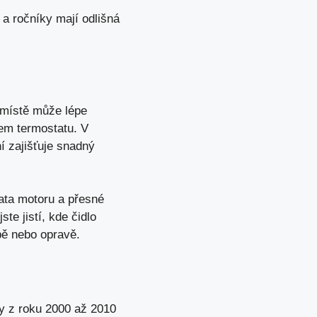
a ročníky mají odlišná
o místě může lépe
tem termostatu. V
í zajišťuje snadný
mata motoru a přesné
te jistí, kde čidlo
bě nebo opravě.
y z roku 2000 až 2010