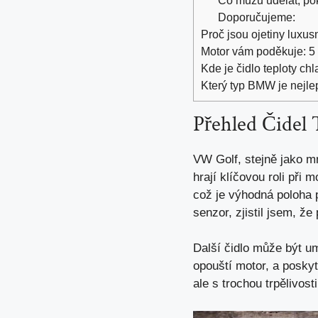
Doporučujeme:
Proč jsou ojetiny luxus
Motor vám poděkuje: 5 v
Kde je čidlo teploty ch
Který typ BMW je nejle
Přehled Čidel 
VW Golf, stejně jako mn
hrají klíčovou roli při 
což je výhodná poloha
senzor, zjistil jsem, ž
Další čidlo může být umí
opouští motor, a poskyt
ale s trochou trpělivo