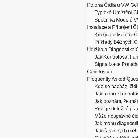
Poloha Čidla u VW Gol
Typické Umístění Č
Specifika Modelů V
Instalace a Připojení Č
Kroky pro Montáž Č
Příklady Běžných Ch
Údržba a Diagnostika Č
Jak Kontrolovat Fu
Signalizace Poruch
Conclusion
Frequently Asked Ques
Kde se nachází čidl
Jak mohu zkontrolova
Jak poznám, že mám 
Proč je důležité pra
Může nesprávné čidl
Jak mohu diagnostik
Jak často bych měl k
Co můžu udělat, pok