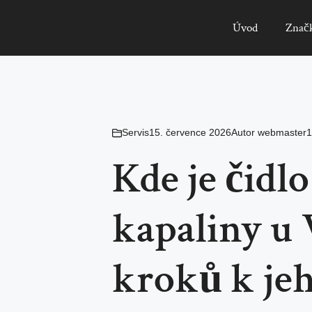
Úvod
Znač
Servis
15. července 2026
Autor
webmaster1
Kde je čidlo
kapaliny u
kroků k jeh