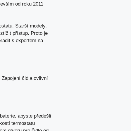
edevším od roku 2011
statu. Starší modely,
ížit přístup. Proto je
radit s expertem na
 Zapojení čidla ovlivní
aterie, abyste předešli
kosti termostatu
em otvoru pro čidlo od