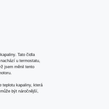
kapaliny. Tato čidla
e nachází u termostatu,
yž jsem měnil tento
motoru.
 teplotu kapaliny, která
í může být náročnější,