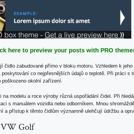
ick here to preview your posts with PRO themes
í čidlo zabudované přímo v bloku motoru. Vzhledem k jeho 
 poskytování co nejpřesnějších údajů o teplotě. Při práci s 
o poškozeno okolní zařízení.
ti na modelu
a roce výroby různá uspořádání čidel. Při hledá
taci s
manuálem vozidla nebo odborníkem
. Mnou shromáždě
ání a přístup k těmto čidlům významně ulehčují údržbu a opr
u VW Golf