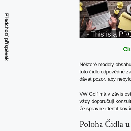
Předchozí příspěvek
Cl
Některé modely obsahuj
toto čidlo odpovědné za
dávat pozor, aby nebyl
VW Golf má v
závislos
vždy doporučuji konzul
že správné identifikov
Poloha Čidla 