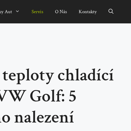
ky Aut
Servis
O Nás
Kontakty
 teploty chladící
 VW Golf: 5
o nalezení