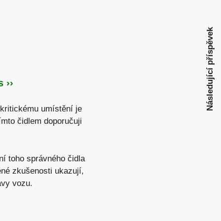
Následující příspěvek
 ››
kritickému umístění je
tímto čidlem doporučuji
ní toho správného čidla
né zkušenosti ukazují,
avy vozu.