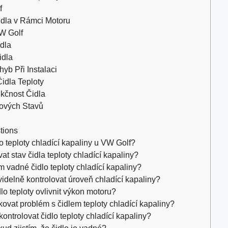
f
idla v Rámci Motoru
W Golf
idla
idla
yb Při Instalaci
idla Teploty
nkčnost Čidla
ových Stavů
tions
o teploty chladící kapaliny u VW Golf?
t stav čidla teploty chladící kapaliny?
vadné čidlo teploty chladící kapaliny?
videlně kontrolovat úroveň chladící kapaliny?
o teploty ovlivnit výkon motoru?
ovat problém s čidlem teploty chladící kapaliny?
ontrolovat čidlo teploty chladící kapaliny?
ud zjistím, že čidlo je vadné?