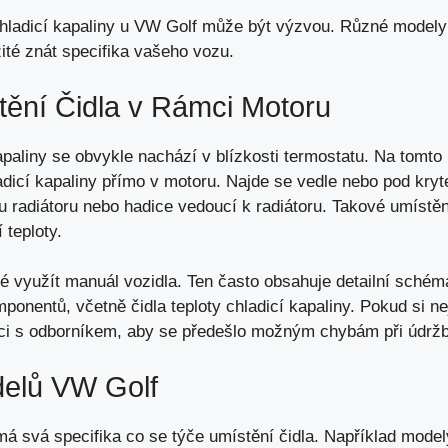
 chladicí kapaliny u VW Golf může být výzvou. Různé modely 
žité znát specifika vašeho vozu.
tění Čidla v Rámci Motoru
kapaliny se obvykle nachází v blízkosti termostatu. Na tomt
adicí kapaliny přímo v motoru. Najde se vedle nebo pod kry
u radiátoru nebo hadice vedoucí k radiátoru. Takové umístěn
 teploty.
bré využít manuál vozidla. Ten často obsahuje detailní sché
onentů, včetně čidla teploty chladicí kapaliny. Pokud si nejs
aci s odborníkem, aby se předešlo možným chybám při údrž
delů VW Golf
 svá specifika co se týče umístění čidla. Například model