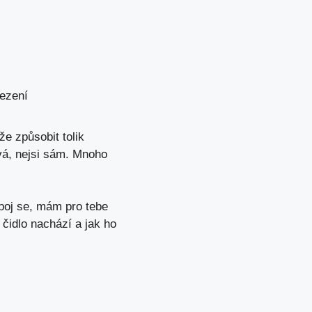
lezení
že způsobit tolik
ývá, nejsi sám. Mnoho
boj se
, mám pro tebe
 čidlo nachází a jak ho