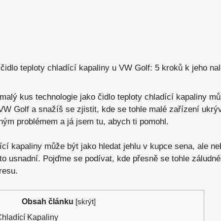
 čidlo teploty chladící kapaliny u VW Golf: 5 kroků k jeho na
malý kus technologie jako čidlo teploty chladící kapaliny mů
VW Golf a snažíš se zjistit, kde se tohle malé zařízení ukr
bným problémem a já jsem tu, abych ti pomohl.
adící kapaliny může být jako hledat jehlu v kupce sena,
ale ne
ti to usnadní. Pojďme se podívat, kde přesně se tohle záludné
resu.
Obsah článku
[
skrýt
]
Chladící Kapaliny