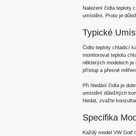
Nalezení čidla teploty
umístění. Proto je důle
Typické Umís
Čidlo teploty chladicí 
monitorovat teplotu chl
některých modelech je 
přístup a přesné měření
Při hledání čidla je do
umístění důležitých komp
hledat, zvažte konzult
Specifika Mo
Každý model VW Golf má