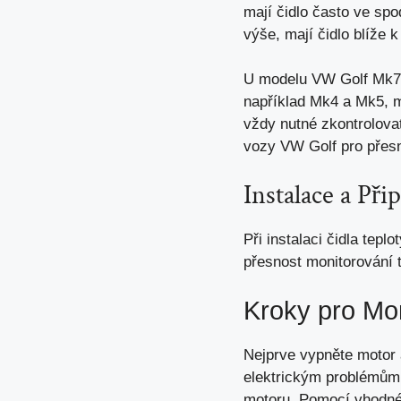
mají čidlo často ve sp
výše, mají čidlo blíže 
U modelu VW Golf Mk7 (
například Mk4 a Mk5, ma
vždy nutné zkontrolova
vozy VW Golf pro přes
Instalace a Při
Při instalaci čidla tepl
přesnost monitorování 
Kroky pro Mo
Nejprve vypněte motor a
elektrickým problémům. 
motoru. Pomocí vhodného