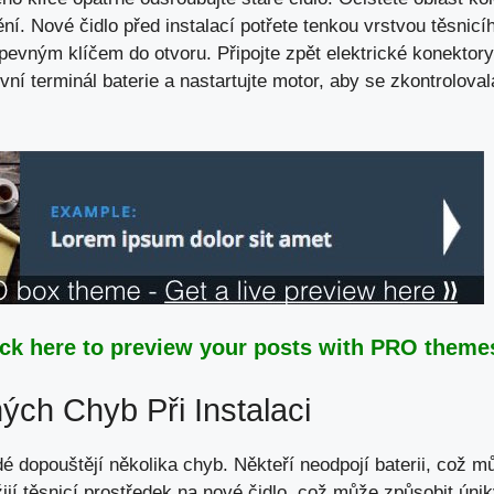
ění. Nové čidlo před instalací potřete tenkou vrstvou těsnicí
pevným klíčem do otvoru. Připojte zpět elektrické konektory
vní terminál baterie a nastartujte motor, aby se zkontrolov
ick here to preview your posts with PRO themes
ých Chyb Při Instalaci
idé dopouštějí několika chyb. Někteří neodpojí baterii,
což mů
jí těsnicí prostředek na nové čidlo, což může způsobit únik