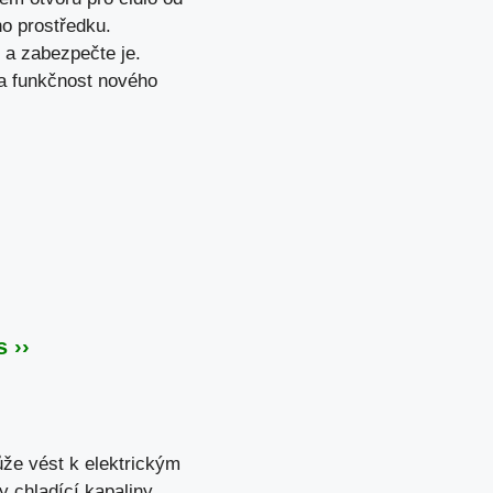
ho prostředku.
 a zabezpečte je.
ala funkčnost nového
 ››
že vést
k elektrickým
y chladící kapaliny.