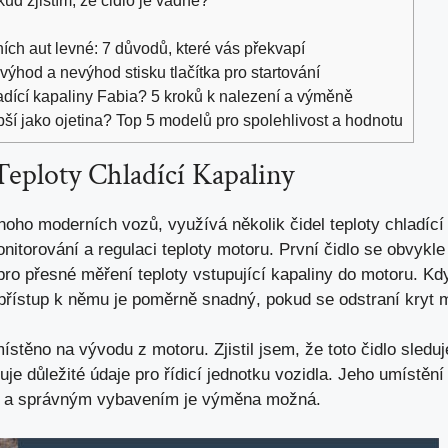
ních aut levné: 7 důvodů, které vás překvapí
ýhod a nevýhod stisku tlačítka pro startování
ladící kapaliny Fabia? 5 kroků k nalezení a výměně
pší jako ojetina? Top 5 modelů pro spolehlivost a hodnotu
Teploty Chladící Kapaliny
oho moderních vozů, využívá několik čidel teploty chladící 
monitorování a
regulaci teploty motoru
. První čidlo se obvykl
 pro
přesné měření teploty
vstupující kapaliny do motoru. Kd
e přístup k němu je poměrně snadný, pokud se odstraní kryt 
stěno na vývodu z motoru. Zjistil jsem, že toto čidlo sleduje
uje důležité údaje pro řídicí jednotku vozidla. Jeho umístěn
sti a správným vybavením je výměna možná.