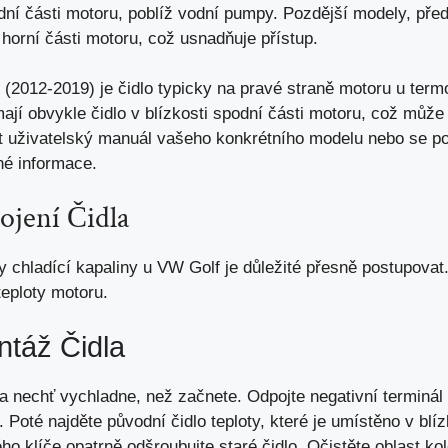
odní části motoru, poblíž vodní pumpy. Pozdější modely, př
k
horní části motoru
, což usnadňuje přístup.
2012-2019) je čidlo typicky na pravé straně motoru u termo
jí obvykle čidlo v blízkosti spodní části motoru, což může zt
t uživatelský manuál vašeho konkrétního modelu nebo se po
né informace.
pojení Čidla
oty chladící kapaliny u VW Golf je důležité přesně postupovat.
teploty motoru.
ntáž Čidla
 nechť vychladne, než začnete. Odpojte negativní terminál b
Poté najděte původní čidlo teploty, které je umístěno v blíz
 klíče opatrně odšroubujte staré čidlo. Očistěte oblast kol