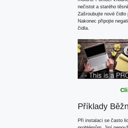
nečistot a starého těsn
Zašroubujte nové čidlo 
Nakonec připojte negati
čidla.
Cl
Příklady Běžn
Při instalaci se často l
problémům. Jiní nepouži