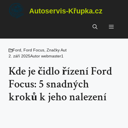
Přeskočit
Autoservis-Křupka.cz
na
obsah
Menu
Ford
,
Ford Focus
,
Značky Aut
2. září 2025
Autor
webmaster1
Kde je čidlo řízení Ford
Focus: 5 snadných
kroků k jeho nalezení