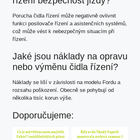
řízení bezpečnost jízdy?
Porucha čidla řízení může negativně ovlivnit
funkci posilovače řízení a asistenčních systémů,
což může vést k nebezpečným situacím při
řízení.
Jaké jsou náklady na opravu
nebo výměnu čidla řízení?
Náklady se liší v závislosti na modelu Fordu a
rozsahu poškození. Obecně se pohybují od
několika tisíc korun výše.
Doporučujeme:
Co je největším snem majitele
Kdy se do Škody Superb
Fabie? 5 nejdůležitějších přání
montovala ocelová ramena: 5