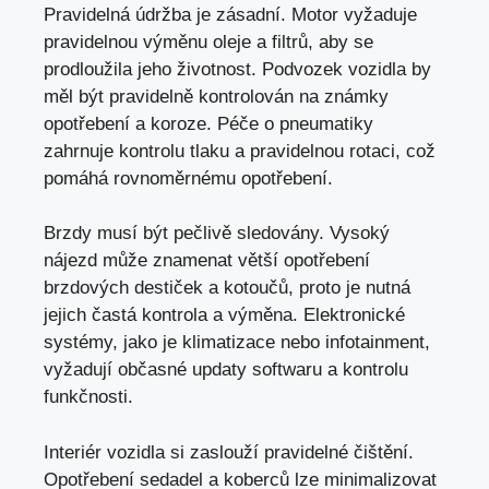
Pravidelná údržba je zásadní. Motor vyžaduje
pravidelnou výměnu oleje a filtrů,
aby se
prodloužila jeho životnost
. Podvozek vozidla by
měl být pravidelně kontrolován na známky
opotřebení a koroze. Péče o pneumatiky
zahrnuje kontrolu tlaku a pravidelnou rotaci, což
pomáhá rovnoměrnému opotřebení.
Brzdy musí být pečlivě sledovány. Vysoký
nájezd může znamenat větší opotřebení
brzdových destiček a kotoučů, proto je nutná
jejich častá kontrola a výměna. Elektronické
systémy, jako je klimatizace nebo infotainment,
vyžadují občasné updaty softwaru a kontrolu
funkčnosti.
Interiér vozidla si zaslouží pravidelné čištění.
Opotřebení sedadel a koberců lze minimalizovat