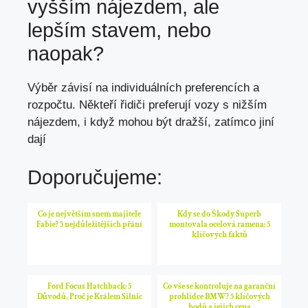
vyšším nájezdem, ale
lepším stavem, nebo
naopak?
Výběr závisí na individuálních preferencích a
rozpočtu. Někteří řidiči preferují vozy s nižším
nájezdem, i když mohou být dražší, zatímco jiní
dají
Doporučujeme:
Co je největším snem majitele
Kdy se do Škody Superb
Fabie? 5 nejdůležitějších přání
montovala ocelová ramena: 5
klíčových faktů
Ford Focus Hatchback: 5
Co vše se kontroluje na garanční
Důvodů, Proč je Králem Silnic
prohlídce BMW? 5 klíčových
bodů a jejich cena