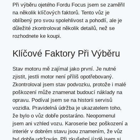
Při výběru ojetého Fordu Focus jsem se zaměřil
na několik klíčových faktorů. Tento vůz je
oblíbený pro svou spolehlivost a pohodlí, ale je
důležité zkontrolovat několik detailů, než se
rozhodnete ke koupi.
Klíčové Faktory Při Výběru
Stav motoru mě zajímal jako první. Je nutné
zjistit, jestli motor není příliš opotřebovaný.
Zkontroloval jsem stav podvozku, protože i malé
poškození může znamenat budoucí náklady na
opravu. Podíval jsem se na historii servisů
vozidla. Pravidelná údržba je ukazatelem toho,
že bylo o vůz dobře postaráno. Neopomenul
jsem ani vzhled vozu. Karoserie bez poškození a
interiér v dobrém stavu jsou znamením, že vůz
byl dobře udržován. Při zkušební jízdě jsem si