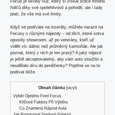
Focus je skvělý vůz,
který si získal srdce mnoha
řidičů díky své spolehlivosti
a pohodlí, ale i tady
platí, že vše má své limity.
Když se podíváte na inzeráty, můžete narazit na
Focusy s různými nájezdy – od těch, které sotva
opustily showroom, až po veterány, kteří už
viděli víc dálnic než průměrný kamioňák. Ale jak
poznat, který z nich je ten pravý? A jaký nájezd
je ještě akceptovatelný, aby vám auto sloužilo a
neudělalo díru do peněženky? Pojďme se na to
podívat blíže.
Obsah článku
[
skrýt
]
Výběr Ojetého Ford Focus
Klíčové Faktory Při Výběru
Co Znamená Nájezd Auta
Jak Rozpoznat Správný Nájezd