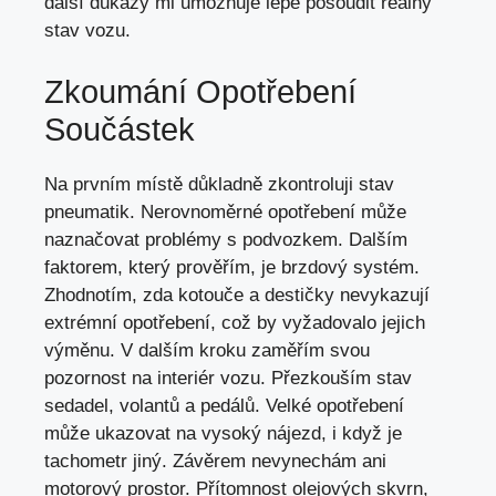
další důkazy mi umožňuje lépe posoudit reálný
stav vozu.
Zkoumání Opotřebení
Součástek
Na prvním místě důkladně zkontroluji stav
pneumatik. Nerovnoměrné opotřebení může
naznačovat problémy s podvozkem. Dalším
faktorem, který prověřím, je brzdový systém.
Zhodnotím, zda kotouče a destičky nevykazují
extrémní opotřebení, což by vyžadovalo jejich
výměnu. V dalším kroku zaměřím svou
pozornost na interiér vozu. Přezkouším stav
sedadel, volantů a pedálů. Velké opotřebení
může ukazovat na vysoký nájezd, i když je
tachometr jiný. Závěrem nevynechám ani
motorový prostor. Přítomnost olejových skvrn,