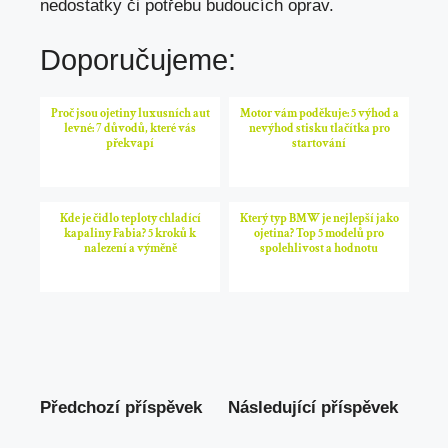
nedostatky či potřebu budoucích oprav.
Doporučujeme:
Proč jsou ojetiny luxusních aut
Motor vám poděkuje: 5 výhod a
levné: 7 důvodů, které vás
nevýhod stisku tlačítka pro
překvapí
startování
Kde je čidlo teploty chladící
Který typ BMW je nejlepší jako
kapaliny Fabia? 5 kroků k
ojetina? Top 5 modelů pro
nalezení a výměně
spolehlivost a hodnotu
Předchozí příspěvek
Následující příspěvek