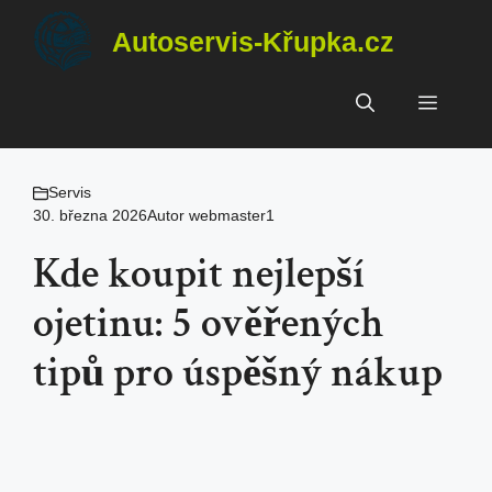
Přeskočit
Autoservis-Křupka.cz
na
obsah
Menu
Servis
30. března 2026
Autor
webmaster1
Kde koupit nejlepší
ojetinu: 5 ověřených
tipů pro úspěšný nákup