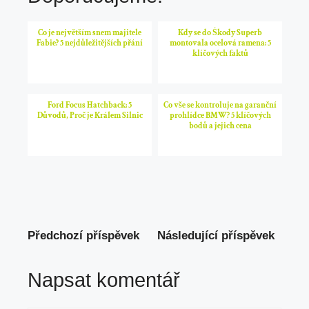
Co je největším snem majitele
Kdy se do Škody Superb
Fabie? 5 nejdůležitějších přání
montovala ocelová ramena: 5
klíčových faktů
Ford Focus Hatchback: 5
Co vše se kontroluje na garanční
Důvodů, Proč je Králem Silnic
prohlídce BMW? 5 klíčových
bodů a jejich cena
Předchozí příspěvek
Následující příspěvek
Napsat komentář