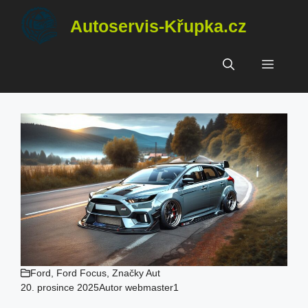
Přeskočit
Autoservis-Křupka.cz
na
obsah
Menu
Ford
,
Ford Focus
,
Značky Aut
20. prosince 2025
Autor
webmaster1