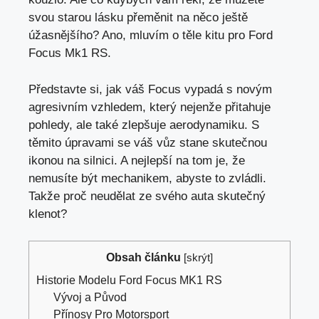
svou starou lásku přeměnit na něco ještě
úžasnějšího? Ano, mluvím o těle kitu pro Ford
Focus Mk1 RS.
Představte si, jak váš Focus vypadá s novým
agresivním vzhledem, který nejenže přitahuje
pohledy, ale také zlepšuje aerodynamiku. S
těmito úpravami se váš vůz stane skutečnou
ikonou na silnici. A
nejlepší na tom je
, že
nemusíte být mechanikem, abyste to zvládli.
Takže proč neudělat ze svého auta skutečný
klenot?
Obsah článku
[
skrýt
]
Historie Modelu Ford Focus MK1 RS
Vývoj a Původ
Přínosy Pro Motorsport