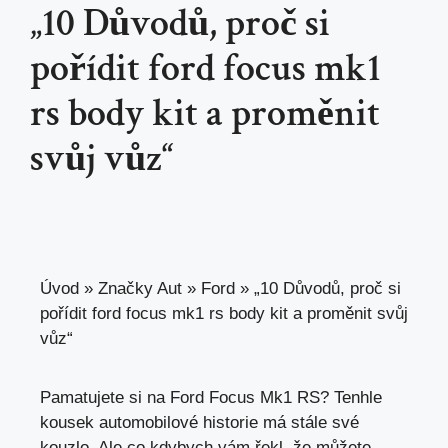
„10 Důvodů, proč si
pořídit ford focus mk1
rs body kit a proměnit
svůj vůz“
Úvod
»
Značky Aut
»
Ford
»
„10 Důvodů, proč si
pořídit ford focus mk1 rs body kit a proměnit svůj
vůz“
Pamatujete si na Ford Focus Mk1 RS? Tenhle
kousek automobilové historie má stále své
kouzlo. Ale co kdybych vám řekl, že můžete