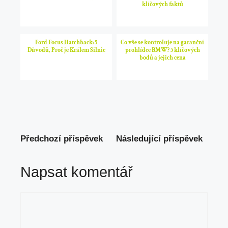
klíčových faktů
Ford Focus Hatchback: 5
Co vše se kontroluje na garanční
Důvodů, Proč je Králem Silnic
prohlídce BMW? 5 klíčových
bodů a jejich cena
Předchozí příspěvek
Následující příspěvek
Napsat komentář
Komentář