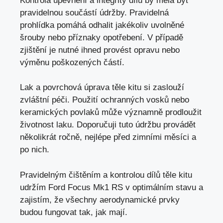
Kontrola upevnění a integrity dílů by
měla být
pravidelnou součástí údržby
. Pravidelná
prohlídka pomáhá odhalit jakékoliv uvolněné
šrouby nebo příznaky opotřebení. V případě
zjištění je nutné ihned provést opravu nebo
výměnu poškozených částí.
Lak a povrchová úprava těle kitu si zaslouží
zvláštní péči. Použití ochranných vosků nebo
keramických povlaků může významně prodloužit
životnost laku. Doporučuji tuto údržbu provádět
několikrát ročně, nejlépe před zimními měsíci a
po nich.
Pravidelným čištěním a kontrolou dílů těle kitu
udržím Ford Focus Mk1 RS v optimálním stavu a
zajistím, že všechny aerodynamické prvky
budou fungovat tak, jak mají.