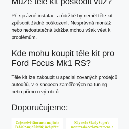
Může těle kit poškodit vůz?
Při správné instalaci a údržbě by neměl těle kit
způsobit žádné poškození. Nesprávná montáž
nebo nedostatečná údržba mohou však vést k
problémům.
Kde mohu koupit těle kit pro
Ford Focus Mk1 RS?
Těle kit lze zakoupit u specializovaných prodejců
autodílů, v e-shopech zaměřených na tuning
nebo přímo u výrobců.
Doporučujeme:
Co je největším snem majitele
Kdy se do Škody Superb
Fabie? 5 nejdůležitějších přání
montovala ocelová ramena: 5