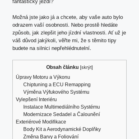
fantasticky jezdí?
Možná jste jako já a chcete, aby vaše auto bylo
odrazem vaší osobnosti. Nebo prostě hledáte
způsob, jak zlepšit jeho jízdní vlastnosti. Ať už je
váš důvod jakýkoli, věřte mi, že s těmito tipy
budete na silnici nepřehlédnutelní.
Obsah článku
[
skrýt
]
Úpravy Motoru a Výkonu
Chiptuning a ECU Remapping
Výměna Výfukového Systému
Vylepšení Interiéru
Instalace Multimediálního Systému
Modernizace Sedadel a Čalounění
Exteriérové Modifikace
Body Kit a Aerodynamické Doplňky
Změna Barvy a Foliování