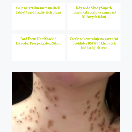
Co je největším snem majitele
Kdy se do Škody Superb
Fabie? 5 nejdůležitějších přání
montovala ocelová ramena: 5
klíčových faktů
Ford Focus Hatchback: 5
Co vše se kontroluje na garanční
Důvodů, Proč je Králem Silnic
prohlídce BMW? 5 klíčových
bodů a jejich cena