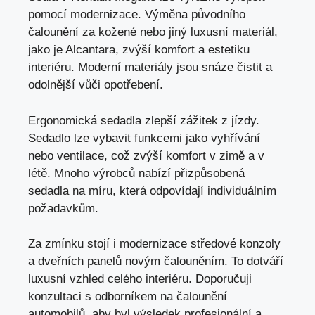
pomocí modernizace. Výměna původního
čalounění za kožené nebo jiný luxusní materiál,
jako je Alcantara, zvýší komfort a estetiku
interiéru. Moderní materiály jsou snáze čistit a
odolnější vůči opotřebení.
Ergonomická sedadla zlepší zážitek z jízdy.
Sedadlo lze vybavit funkcemi jako vyhřívání
nebo ventilace, což zvýší komfort v zimě a v
létě. Mnoho výrobců nabízí přizpůsobená
sedadla na míru, která odpovídají individuálním
požadavkům.
Za zmínku stojí i modernizace středové konzoly
a dveřních panelů novým čalouněním. To dotváří
luxusní vzhled celého interiéru. Doporučuji
konzultaci s odborníkem na čalounění
automobilů, aby byl výsledek profesionální a