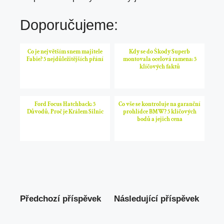
Doporučujeme:
Co je největším snem majitele
Kdy se do Škody Superb
Fabie? 5 nejdůležitějších přání
montovala ocelová ramena: 5
klíčových faktů
Ford Focus Hatchback: 5
Co vše se kontroluje na garanční
Důvodů, Proč je Králem Silnic
prohlídce BMW? 5 klíčových
bodů a jejich cena
Předchozí příspěvek
Následující příspěvek