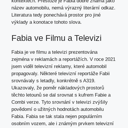
kontextech. Přesto
že je
Fabia dobře známá jako
název automobilu, nemá výrazný literární odkaz.
Literatura tedy ponechává prostor pro jiné
výklady a konotace tohoto slova.
Fabia ve Filmu a Televizi
Fabia je ve filmu a televizi prezentována
zejména v reklamách a reportážích. V roce 2021
jsem viděl televizní reklamy, které automobil
propagovaly. Některé televizní reportáže Fabii
srovnávaly s letadly, konkrétně s A319.
Ukazovaly, že poměr nákladových prostorů
těchto letounů se dal srovnat s kufrem Fabie a
Combi verze. Tyto srovnání v televizi zvýšily
povědomí o užitných hodnotách automobilu
Fabia. Fabia se tak stala nejen populárním
osobním vozem, ale i známým prvkem televizní