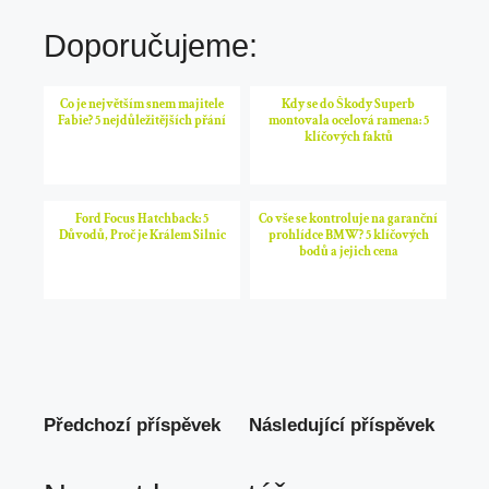
Doporučujeme:
Co je největším snem majitele
Kdy se do Škody Superb
Fabie? 5 nejdůležitějších přání
montovala ocelová ramena: 5
klíčových faktů
Ford Focus Hatchback: 5
Co vše se kontroluje na garanční
Důvodů, Proč je Králem Silnic
prohlídce BMW? 5 klíčových
bodů a jejich cena
Předchozí příspěvek
Následující příspěvek