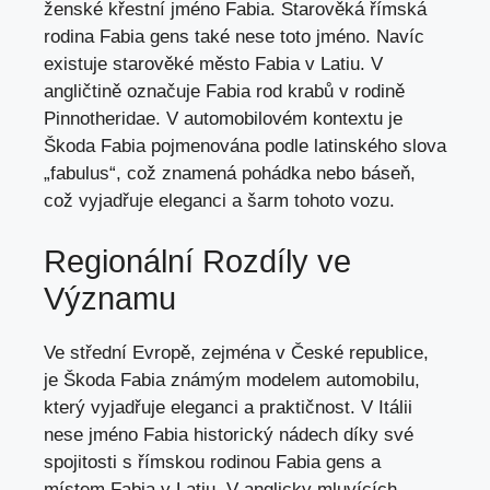
ženské křestní jméno Fabia. Starověká římská
rodina Fabia gens také nese toto jméno. Navíc
existuje starověké město Fabia v Latiu. V
angličtině označuje Fabia rod krabů v rodině
Pinnotheridae. V automobilovém kontextu je
Škoda Fabia pojmenována podle latinského slova
„fabulus“, což znamená pohádka nebo báseň,
což vyjadřuje eleganci a šarm tohoto vozu.
Regionální Rozdíly ve
Významu
Ve střední Evropě, zejména v České republice,
je Škoda Fabia známým modelem automobilu,
který vyjadřuje eleganci a praktičnost. V Itálii
nese jméno Fabia historický nádech díky své
spojitosti s římskou rodinou Fabia gens a
místem Fabia v Latiu. V anglicky mluvících