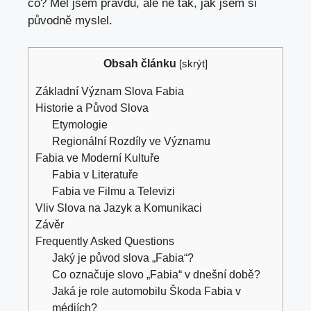
co? Měl jsem pravdu,
ale ne tak
, jak jsem si
původně myslel.
Obsah článku
[
skrýt
]
Základní Význam Slova Fabia
Historie a Původ Slova
Etymologie
Regionální Rozdíly ve Významu
Fabia ve Moderní Kultuře
Fabia v Literatuře
Fabia ve Filmu a Televizi
Vliv Slova na Jazyk a Komunikaci
Závěr
Frequently Asked Questions
Jaký je původ slova „Fabia“?
Co označuje slovo „Fabia“ v dnešní době?
Jaká je role automobilu Škoda Fabia v
médiích?