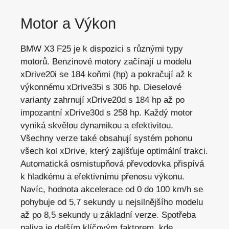
Motor a Výkon
BMW X3 F25 je k dispozici s různými typy
motorů. Benzinové motory začínají u modelu
xDrive20i se 184 koňmi (hp) a pokračují až k
výkonnému xDrive35i s 306 hp. Dieselové
varianty zahrnují xDrive20d s 184 hp až po
impozantní xDrive30d s 258 hp. Každý motor
vyniká skvělou dynamikou a efektivitou.
Všechny verze také obsahují systém pohonu
všech kol xDrive, který zajišťuje optimální trakci.
Automatická osmistupňová převodovka přispívá
k hladkému a efektivnímu přenosu výkonu.
Navíc, hodnota akcelerace od 0 do 100 km/h
se
pohybuje od 5
,7 sekundy u nejsilnějšího modelu
až po 8,5 sekundy u základní verze. Spotřeba
paliva je dalším klíčovým faktorem, kde