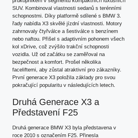
průkopníkem v segmentu kompaktních luxusních
SUV. Kombinoval vlastnosti sedanů s terénními
schopnostmi. Díky platformě sdílené s BMW 3.
řady nabídla X3 skvělé jízdní vlastnosti. Motory
zahrnovaly čtyřválce a šestiválce s
benzínem
nebo naftou
. Přišel s adaptivním pohonem všech
kol xDrive, což zvýšilo trakční schopnosti
vozidla. Už od začátku se zaměřoval na
bezpečnost a komfort. Prošel několika
faceliftemi, aby zůstal atraktivní pro zákazníky.
První generace X3 položila základy pro svou
pokračující popularitu v následujících letech.
Druhá Generace X3 a
Představení F25
Druhá generace BMW X3
byla představena
v
roce 2010 s označením F25. Přinesla