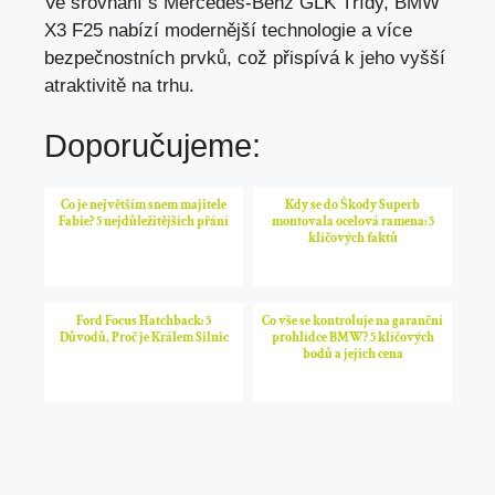
Ve srovnání s Mercedes-Benz GLK Třídy, BMW
X3 F25 nabízí modernější technologie a více
bezpečnostních prvků, což přispívá k jeho vyšší
atraktivitě na trhu.
Doporučujeme:
Co je největším snem majitele
Kdy se do Škody Superb
Fabie? 5 nejdůležitějších přání
montovala ocelová ramena: 5
klíčových faktů
Ford Focus Hatchback: 5
Co vše se kontroluje na garanční
Důvodů, Proč je Králem Silnic
prohlídce BMW? 5 klíčových
bodů a jejich cena