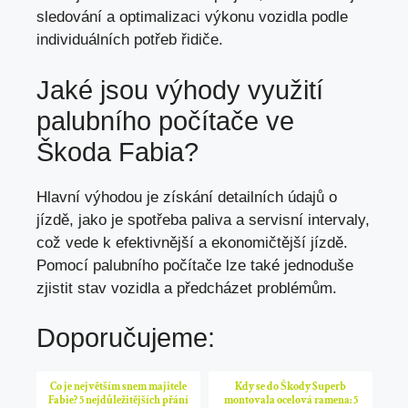
sledování a optimalizaci výkonu vozidla podle
individuálních potřeb řidiče.
Jaké jsou výhody využití
palubního počítače ve
Škoda Fabia?
Hlavní výhodou je získání detailních údajů o
jízdě,
jako je spotřeba paliva
a servisní intervaly,
což vede k efektivnější a ekonomičtější jízdě.
Pomocí palubního počítače lze také jednoduše
zjistit stav vozidla a předcházet problémům.
Doporučujeme:
Co je největším snem majitele
Kdy se do Škody Superb
Fabie? 5 nejdůležitějších přání
montovala ocelová ramena: 5