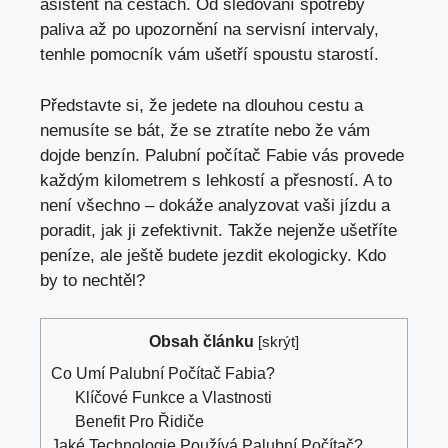
asistent na cestách. Od sledování spotřeby
paliva až po upozornění na servisní intervaly,
tenhle pomocník vám ušetří spoustu starostí.
Představte si, že jedete na dlouhou cestu a
nemusíte se bát, že se ztratíte nebo že vám
dojde benzín. Palubní počítač Fabie vás provede
každým kilometrem s lehkostí a přesností. A to
není všechno – dokáže analyzovat vaši jízdu a
poradit, jak ji zefektivnit. Takže nejenže ušetříte
peníze, ale ještě budete jezdit ekologicky. Kdo
by to nechtěl?
Obsah článku
[
skrýt
]
Co Umí Palubní Počítač Fabia?
Klíčové Funkce a Vlastnosti
Benefit Pro Řidiče
Jaké Technologie Používá Palubní Počítač?