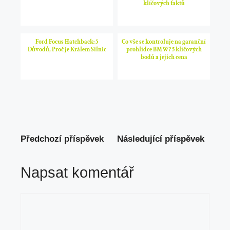
klíčových faktů
Ford Focus Hatchback: 5
Co vše se kontroluje na garanční
Důvodů, Proč je Králem Silnic
prohlídce BMW? 5 klíčových
bodů a jejich cena
Předchozí příspěvek
Následující příspěvek
Napsat komentář
Komentář