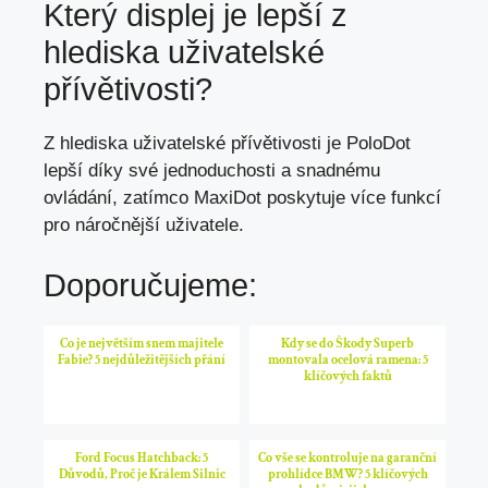
Který displej je lepší z
hlediska uživatelské
přívětivosti?
Z hlediska uživatelské přívětivosti je PoloDot
lepší díky své jednoduchosti a snadnému
ovládání, zatímco MaxiDot poskytuje více funkcí
pro náročnější uživatele.
Doporučujeme:
Co je největším snem majitele
Kdy se do Škody Superb
Fabie? 5 nejdůležitějších přání
montovala ocelová ramena: 5
klíčových faktů
Ford Focus Hatchback: 5
Co vše se kontroluje na garanční
Důvodů, Proč je Králem Silnic
prohlídce BMW? 5 klíčových