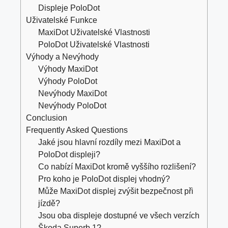
Displeje PoloDot
Uživatelské Funkce
MaxiDot Uživatelské Vlastnosti
PoloDot Uživatelské Vlastnosti
Výhody a Nevýhody
Výhody MaxiDot
Výhody PoloDot
Nevýhody MaxiDot
Nevýhody PoloDot
Conclusion
Frequently Asked Questions
Jaké jsou hlavní rozdíly mezi MaxiDot a
PoloDot displeji?
Co nabízí MaxiDot kromě vyššího rozlišení?
Pro koho je PoloDot displej vhodný?
Může MaxiDot displej zvýšit bezpečnost při
jízdě?
Jsou oba displeje dostupné ve všech verzích
Škoda Superb 1?