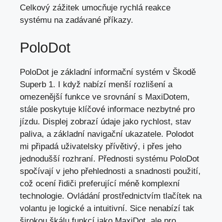
Celkový zážitek umocňuje rychlá reakce
systému na zadávané příkazy.
PoloDot
PoloDot je základní informační systém v Škodě
Superb 1. I když nabízí menší rozlišení a
omezenější funkce ve srovnání s MaxiDotem,
stále poskytuje klíčové informace nezbytné pro
jízdu. Displej zobrazí údaje jako rychlost, stav
paliva, a základní navigační ukazatele. Polodot
mi připadá uživatelsky přívětivý, i přes jeho
jednodušší rozhraní. Přednosti systému PoloDot
spočívají v jeho přehlednosti a snadnosti použití,
což ocení řidiči preferující méně komplexní
technologie. Ovládání prostřednictvím tlačítek na
volantu je logické a intuitivní. Sice nenabízí tak
širokou škálu funkcí jako MaxiDot, ale pro