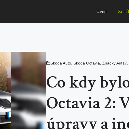
Úvod
Znač
Škoda Auto
,
Škoda Octavia
,
Značky Aut
17.
Co kdy byl
Octavia 2: 
úpravy a in