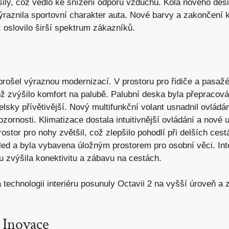
pšily, což vedlo ke snížení odporu vzduchu. Kola nového des
raznila sportovní charakter auta. Nové barvy a zakončení 
ž oslovilo širší spektrum zákazníků.
 prošel výraznou modernizací. V prostoru pro řidiče a pasažé
což zvýšilo komfort na palubě. Palubní deska byla přepracov
elsky přívětivější. Nový multifunkční volant usnadnil ovládá
ornosti. Klimatizace dostala intuitivnější ovládání a nové 
rostor pro nohy zvětšil, což zlepšilo pohodlí při delších ces
led a byla vybavena úložným prostorem pro osobní věci. In
u zvýšila konektivitu a
zábavu na cestách
.
echnologii interiéru posunuly Octavii 2 na vyšší úroveň a zvý
 Inovace