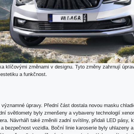
ka klíčovými změnami v designu. Tyto změny zahrnují úpravy 
 estetiku a funkčnost.
il významné úpravy. Přední část dostala novou masku chladi
dní světlomety byly zmenšeny a vybaveny technologií xeno
šera. Návrháři také změnili zadní svítilny, přidali LED pásy, 
 a bezpečnost vozidla. Boční linie karoserie byly uhlazeny