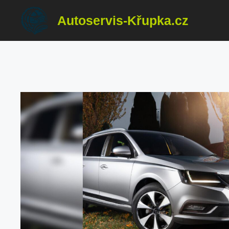
Přeskočit
Autoservis-Křupka.cz
na
obsah