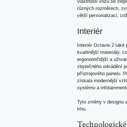
vlastnosti vozu se zle
různých rozměrech, zvý
větší personalizaci, co
Interiér
Interiér Octavie 2 také
kvalitnější materiály, 
ergonomičtější a uživat
zbytečného odvádění poz
přístrojového panelu. P
získala modernější vzh
systému a infotainment
Tyto změny v designu a t
trhu.
Technologické