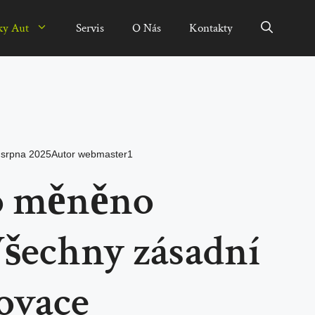
ky Aut
Servis
O Nás
Kontakty
 srpna 2025
Autor
webmaster1
o měněno
Všechny zásadní
ovace