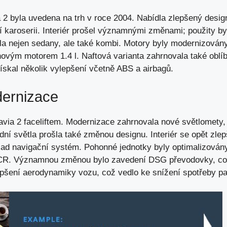
 2 byla uvedena na trh v roce 2004. Nabídla zlepšený desig
karoserii. Interiér prošel významnými změnami; použity byly
la nejen sedany, ale také kombi. Motory byly modernizovány
novým motorem 1.4 l. Naftová varianta zahrnovala také oblí
skal několik vylepšení včetně ABS a airbagů.
dernizace
avia 2 faceliftem. Modernizace zahrnovala nové světlomety, 
dní světla prošla také změnou designu. Interiér se opět zlepš
klad navigační systém. Pohonné jednotky byly optimalizován
I CR. Významnou změnou bylo zavedení DSG převodovky, co
epšení aerodynamiky vozu, což vedlo ke snížení spotřeby pa