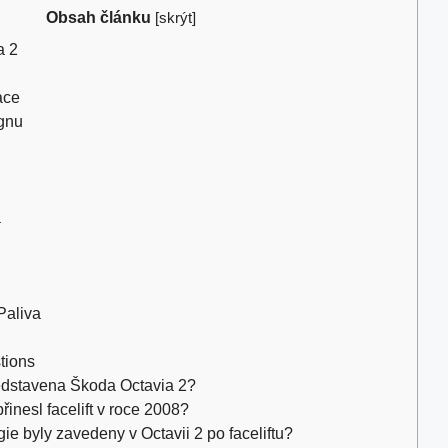
Obsah článku
[
skrýt
]
a 2
ace
gnu
a
y
Paliva
tions
edstavena Škoda Octavia 2?
inesl facelift v roce 2008?
ie byly zavedeny v Octavii 2 po faceliftu?