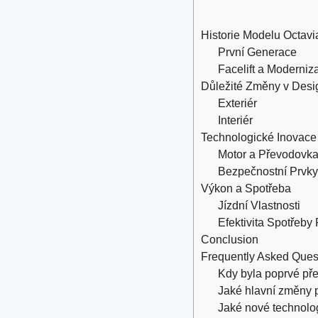
Historie Modelu Octavi
První Generace
Facelift a Moderniz
Důležité Změny v Desi
Exteriér
Interiér
Technologické Inovace
Motor a Převodovk
Bezpečnostní Prvk
Výkon a Spotřeba
Jízdní Vlastnosti
Efektivita Spotřeby 
Conclusion
Frequently Asked Ques
Kdy byla poprvé př
Jaké hlavní změny př
Jaké nové technolog