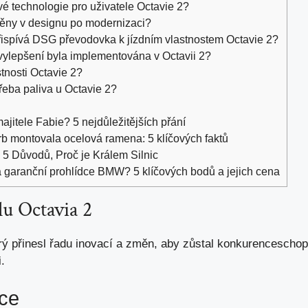
vé technologie pro uživatele Octavie 2?
měny v designu po modernizaci?
spívá DSG převodovka k jízdním vlastnostem Octavie 2?
vylepšení byla implementována v Octavii 2?
stnosti Octavie 2?
třeba paliva u Octavie 2?
jitele Fabie? 5 nejdůležitějších přání
b montovala ocelová ramena: 5 klíčových faktů
5 Důvodů, Proč je Králem Silnic
a garanční prohlídce BMW? 5 klíčových bodů a jejich cena
u Octavia 2
erý přinesl řadu inovací a změn, aby zůstal konkurencescho
i.
ce