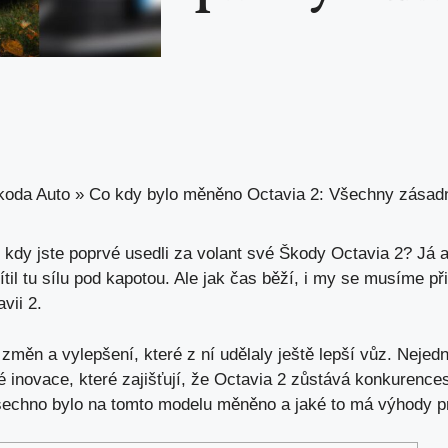
koda Auto
»
Co kdy bylo měněno Octavia 2: Všechny zásadn
 kdy jste poprvé usedli za volant své Škody Octavia 2? Já a
ítil tu sílu pod kapotou. Ale jak čas běží, i my se musíme při
vii 2.
změn a vylepšení, které z ní udělaly ještě lepší vůz. Nejed
ké inovace, které zajišťují, že Octavia 2 zůstává konkuren
šechno bylo na tomto modelu měněno a jaké to má výhody pro