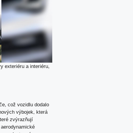
exteriéru a interiéru,
če, což vozidlu dodalo
nových výbojek, která
které zvýrazňují
 a aerodynamické