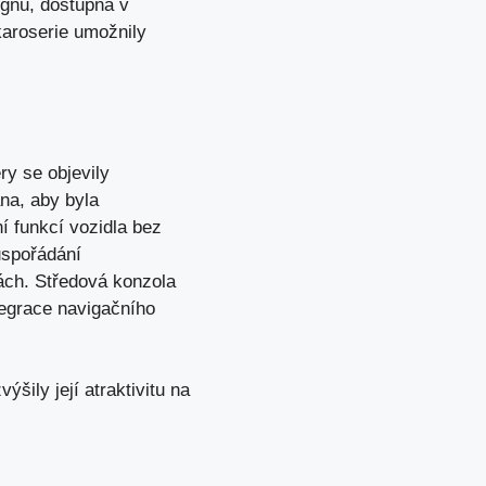
ignu, dostupná v
karoserie umožnily
ry se objevily
ána, aby byla
ní funkcí vozidla bez
uspořádání
tách. Středová konzola
tegrace navigačního
šily její atraktivitu na