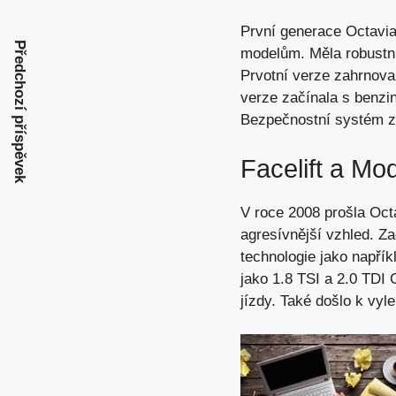
První generace Octavia
Předchozí příspěvek
modelům. Měla robustní 
Prvotní verze zahrnova
verze začínala s benzi
Bezpečnostní systém zí
Facelift a Mo
V roce 2008 prošla Oct
agresívnější vzhled. Za
technologie jako napří
jako 1.8 TSI a 2.0 TD
jízdy. Také došlo k vyl