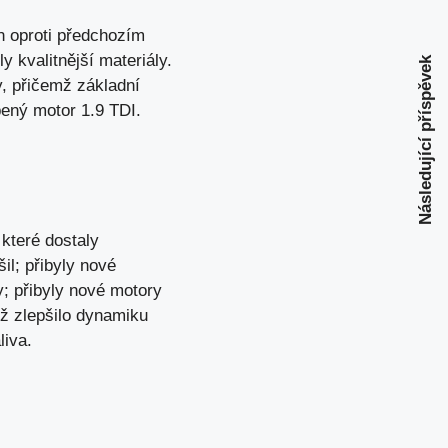
n oproti předchozím
 kvalitnější materiály.
Následující příspěvek
, přičemž základní
bený motor 1.9 TDI.
které dostaly
il; přibyly nové
y; přibyly nové motory
ž zlepšilo dynamiku
liva.