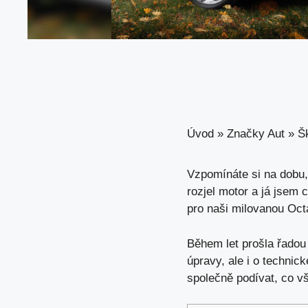
Úvod
»
Značky Aut
»
Š
Vzpomínáte si na dobu,
rozjel motor a já jsem c
pro naši milovanou Octa
Během let prošla řadou 
úpravy, ale i o technic
společně podívat, co v