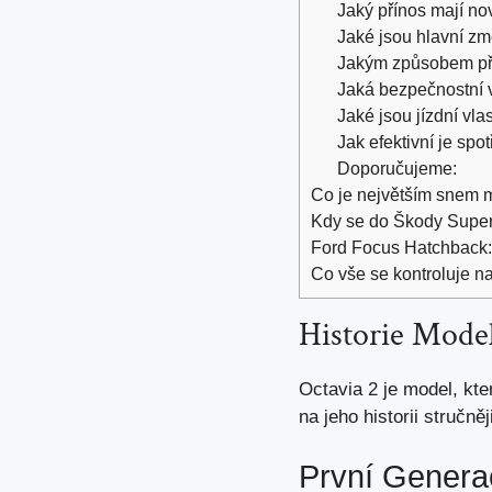
Jaký přínos mají no
Jaké jsou hlavní z
Jakým způsobem při
Jaká bezpečnostní 
Jaké jsou jízdní vla
Jak efektivní je spo
Doporučujeme:
Co je největším snem ma
Kdy se do Škody Super
Ford Focus Hatchback: 
Co vše se kontroluje n
Historie Model
Octavia 2 je model, kt
na jeho historii stručněj
První Genera