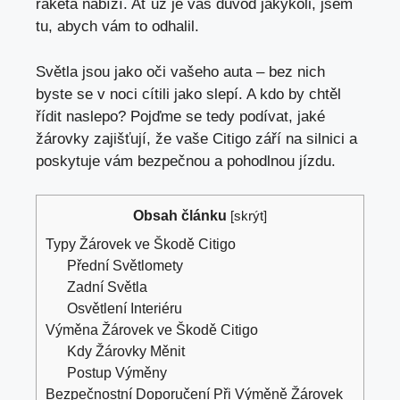
raketa nabízí. Ať už je váš důvod jakýkoli, jsem
tu, abych vám to odhalil.
Světla jsou jako oči vašeho auta – bez nich
byste se v noci cítili jako slepí. A kdo by chtěl
řídit naslepo? Pojďme se tedy podívat, jaké
žárovky zajišťují, že vaše Citigo září na silnici a
poskytuje vám bezpečnou a pohodlnou jízdu.
Obsah článku
[
skrýt
]
Typy Žárovek ve Škodě Citigo
Přední Světlomety
Zadní Světla
Osvětlení Interiéru
Výměna Žárovek ve Škodě Citigo
Kdy Žárovky Měnit
Postup Výměny
Bezpečnostní Doporučení Při Výměně Žárovek