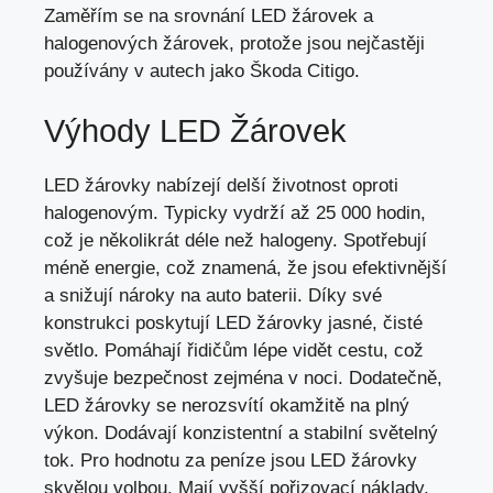
Zaměřím se na srovnání LED žárovek a
halogenových žárovek
, protože jsou nejčastěji
používány v autech jako Škoda Citigo.
Výhody LED Žárovek
LED žárovky nabízejí delší životnost oproti
halogenovým. Typicky vydrží až 25 000 hodin,
což je několikrát déle než halogeny. Spotřebují
méně energie, což znamená, že jsou efektivnější
a snižují nároky na auto baterii. Díky své
konstrukci poskytují LED žárovky jasné, čisté
světlo. Pomáhají řidičům lépe vidět cestu, což
zvyšuje bezpečnost zejména v noci. Dodatečně,
LED žárovky se nerozsvítí okamžitě na plný
výkon. Dodávají konzistentní a stabilní světelný
tok. Pro hodnotu za peníze jsou LED žárovky
skvělou volbou. Mají vyšší pořizovací náklady,