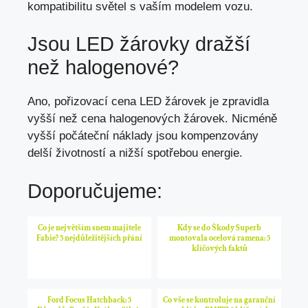
kompatibilitu světel s vaším modelem vozu.
Jsou LED žárovky dražší
než halogenové?
Ano, pořizovací cena LED žárovek je zpravidla
vyšší než cena halogenových žárovek. Nicméně
vyšší počáteční náklady jsou kompenzovány
delší životností a nižší spotřebou energie.
Doporučujeme:
Co je největším snem majitele
Kdy se do Škody Superb
Fabie? 5 nejdůležitějších přání
montovala ocelová ramena: 5
klíčových faktů
Ford Focus Hatchback: 5
Co vše se kontroluje na garanční