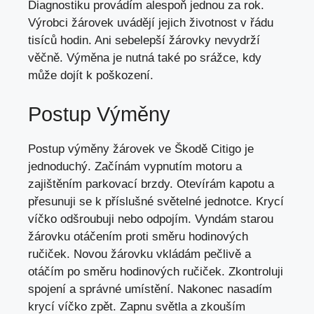
Diagnostiku provádím alespoň jednou za rok.
Výrobci žárovek uvádějí jejich životnost v řádu
tisíců hodin. Ani sebelepší žárovky nevydrží
věčně. Výměna je nutná také po srážce,
kdy
může dojít
k poškození.
Postup Výměny
Postup výměny žárovek ve Škodě Citigo je
jednoduchý. Začínám vypnutím motoru a
zajištěním parkovací brzdy. Otevírám kapotu a
přesunuji se k příslušné světelné jednotce. Krycí
víčko odšroubuji nebo odpojím. Vyndám starou
žárovku otáčením proti směru hodinových
ručiček. Novou žárovku vkládám pečlivě a
otáčím po směru hodinových ručiček. Zkontroluji
spojení a správné umístění. Nakonec nasadím
krycí víčko zpět. Zapnu světla a zkouším