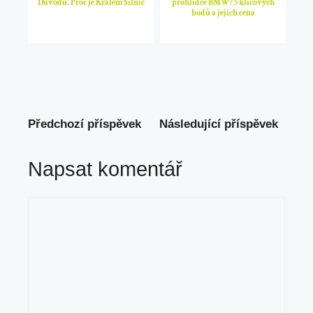
Důvodů, Proč je Králem Silnic
prohlídce BMW? 5 klíčových
bodů a jejich cena
Předchozí příspěvek
Následující příspěvek
Napsat komentář
Komentář