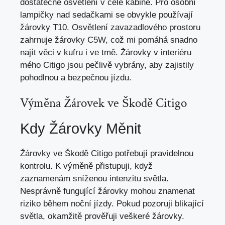
dostatečné osvětlení v celé kabině. Pro osobní
lampičky nad sedačkami se obvykle používají
žárovky T10. Osvětlení zavazadlového prostoru
zahrnuje žárovky C5W, což mi pomáhá snadno
najít věci v kufru i ve tmě. Žárovky v interiéru
mého Citigo jsou pečlivě vybrány, aby zajistily
pohodlnou a bezpečnou jízdu.
Výměna Žárovek ve Škodě Citigo
Kdy Žárovky Měnit
Žárovky ve Škodě Citigo potřebují pravidelnou
kontrolu. K výměně přistupuji, když
zaznamenám sníženou intenzitu světla.
Nesprávně fungující žárovky mohou znamenat
riziko během noční jízdy. Pokud pozoruji blikající
světla, okamžitě prověřuji veškeré žárovky.