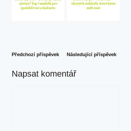
ojetina? Top 5 modelů pro
skrytých nákladů, které byste
spolehlivost a hodnotu
měli znát
Předchozí příspěvek
Následující příspěvek
Napsat komentář
Komentář