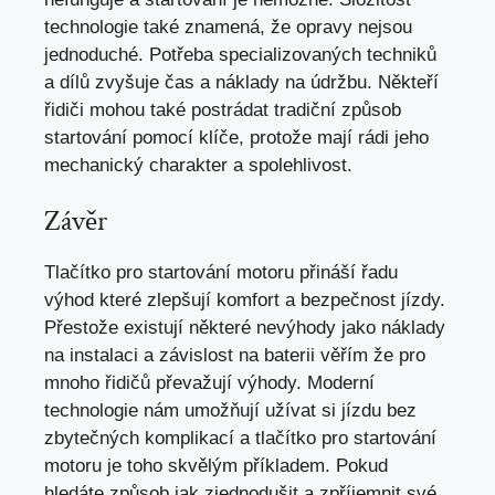
technologie také znamená, že opravy nejsou
jednoduché. Potřeba specializovaných techniků
a dílů zvyšuje čas a
náklady na údržbu
. Někteří
řidiči mohou také postrádat tradiční způsob
startování pomocí klíče, protože mají rádi jeho
mechanický charakter a spolehlivost.
Závěr
Tlačítko pro startování motoru přináší řadu
výhod které zlepšují komfort a bezpečnost jízdy.
Přestože existují některé nevýhody jako náklady
na instalaci a závislost na baterii věřím že pro
mnoho řidičů převažují výhody. Moderní
technologie nám umožňují užívat si jízdu bez
zbytečných komplikací a tlačítko pro startování
motoru je toho skvělým příkladem. Pokud
hledáte způsob jak zjednodušit a zpříjemnit své