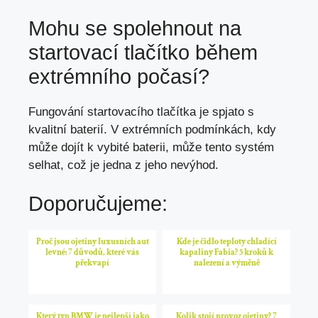
Mohu se spolehnout na
startovací tlačítko během
extrémního počasí?
Fungování startovacího tlačítka je spjato s
kvalitní baterií. V extrémních podmínkách,
kdy
může dojít
k vybité baterii, může tento systém
selhat,
což je jedna
z jeho nevýhod.
Doporučujeme:
Proč jsou ojetiny luxusních aut
Kde je čidlo teploty chladící
levné: 7 důvodů, které vás
kapaliny Fabia? 5 kroků k
překvapí
nalezení a výměně
Který typ BMW je nejlepší jako
Kolik stojí provoz ojetiny? 7