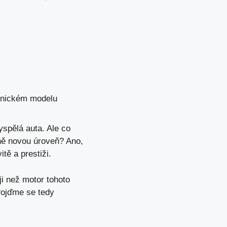
konickém modelu
yspělá auta. Ale co
plně novou úroveň? Ano,
tě a prestiži.
i než motor tohoto
Pojďme se tedy