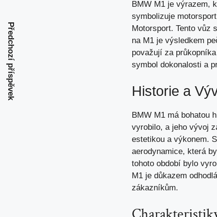
BMW M1 je výrazem, kte
symbolizuje motorspor
Předchozí příspěvek
Motorsport. Tento vůz s
na M1 je výsledkem pečl
považují za průkopníka
symbol dokonalosti a pr
Historie a Výv
BMW M1 má bohatou hist
vyrobilo, a jeho vývoj 
estetikou a výkonem. 
aerodynamice, která by
tohoto období bylo vyro
M1 je důkazem odhodlá
zákazníkům.
Charakteristi