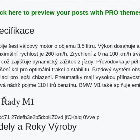
ick here to preview your posts with PRO themes
ecifikace
e šestiválcový motor o objemu 3,5 litru. Výkon dosahuje a
ximální rychlost je 260 km/h. Zrychlení z 0 na 100 km/h tr
, což zajišťuje dynamický zážitek z jízdy. Převodovka je pě
ení kol pro optimální trakci a stabilitu. Brzdový systém o
lací pro lepší chlazení. Pneumatiky mají vysokou přilnavost
ová nádrž pojme 110 litrů benzínu. BMW M1 také splňuje em
Řady M1
dely a Roky Výroby