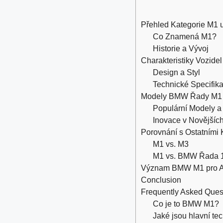
Přehled Kategorie M1
Co Znamená M1?
Historie a Vývoj
Charakteristiky Vozid
Design a Styl
Technické Specifik
Modely BMW Řady M1
Populární Modely a
Inovace v Novějšíc
Porovnání s Ostatními
M1 vs. M3
M1 vs. BMW Řada 
Význam BMW M1 pro A
Conclusion
Frequently Asked Ques
Co je to BMW M1?
Jaké jsou hlavní t