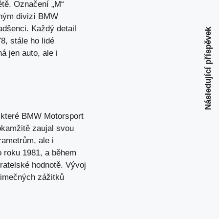
ětě. Označení „M“
eným divizí BMW
adšenci. Každý detail
Následující příspěvek
, stále ho lidé
 jen auto, ale i
, které BMW Motorsport
 okamžitě zaujal svou
ametrům, ale i
o roku 1981, a během
ěratelské hodnotě. Vývoj
jimečných zážitků