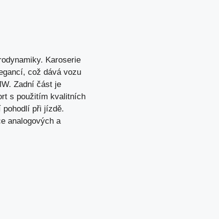
rodynamiky. Karoserie
legancí, což dává vozu
MW. Zadní část je
t s použitím kvalitních
pohodlí při jízdě.
ace analogových a