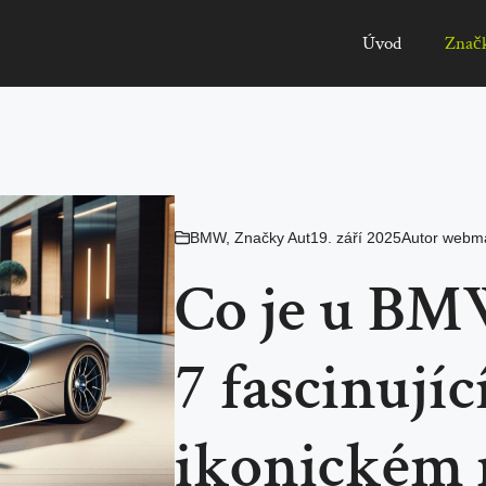
Úvod
Znač
BMW
,
Značky Aut
19. září 2025
Autor
webma
Co je u BM
7 fascinujíc
ikonickém