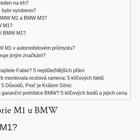
eden na trh?
 bylo vyrobeno?
zi BMW M1 a BMW M3?
MW M1?
esl BMW M1?
W M1 v automobilovém průmyslu?
uje jiným značkám?
jitele Fabie? 5 nejdůležitějších přání
b montovala ocelová ramena: 5 klíčových faktů
5 Důvodů, Proč je Králem Silnic
a garanční prohlídce BMW? 5 klíčových bodů a jejich cena
gorie M1 u BMW
 M1?