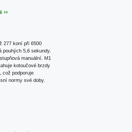
 ››
ž 277 koní při 6500
vá pouhých 5,6 sekundy.
tistupňová manuální. M1
bsahuje kotoučové brzdy
, což podporuje
isní normy své doby.