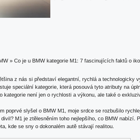
MW
»
Co je u BMW kategorie M1: 7 fascinujících faktů o i
ina z nás si představí elegantní, rychlá a technologicky v
istuje speciální kategorie, která posouvá tyto atributy na ú
ategorie není jen o rychlosti a výkonu, ale také o exkluzivi
m poprvé slyšel o BMW M1, moje srdce se rozbušilo rychlej
 divil? M1 je ztělesněním toho nejlepšího, co BMW nabízí. 
ěta,
kde se sny
o dokonalém autě stávají realitou.