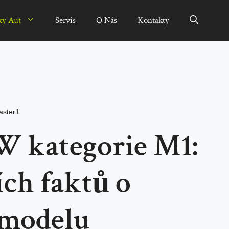
ky Aut
Servis
O Nás
Kontakty
ster1
W kategorie M1:
ích faktů o
 modelu