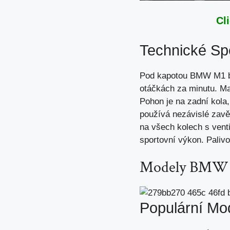
Cl
Technické Sp
Pod kapotou BMW M1 bij
otáčkách za minutu. Ma
Pohon je na zadní kola
používá nezávislé zavěš
na všech kolech s venti
sportovní výkon. Paliv
Modely BMW 
Populární Mo