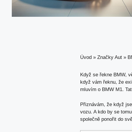
Úvod
»
Značky Aut
»
B
Když se řekne BMW, větš
když vám řeknu
, že ex
mluvím o BMW M1. Tato k
Přiznávám, že když jse
vozu. A kdo by se tomu
společně ponořit do sv