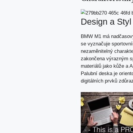
Design a Styl
BMW M1 má nadčasový de
se vyznačuje sportovní
nezaměnitelný charakte
zakončena výrazným spoi
materiálů jako kůže a A
Palubní deska je orien
digitálních prvků zdůr