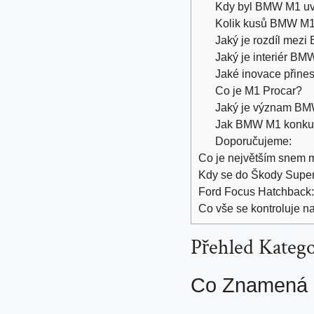
Kdy byl BMW M1 uv
Kolik kusů BMW M1
Jaký je rozdíl me
Jaký je interiér B
Jaké inovace přin
Co je M1 Procar?
Jaký je význam BM
Jak BMW M1 konkur
Doporučujeme:
Co je největším snem ma
Kdy se do Škody Super
Ford Focus Hatchback: 
Co vše se kontroluje n
Přehled Kate
Co Znamená