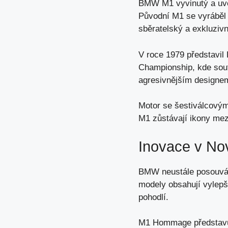
BMW M1 vyvinutý a
uv
Původní M1 se vyráběl 
sběratelský a
exkluziv
V roce 1979 představil
Championship, kde soutě
agresivnějším designem
Motor se šestiválcovým
M1 zůstávají ikony mez
Inovace v No
BMW neustále posouvá 
modely obsahují vylepše
pohodlí.
M1 Hommage představuje