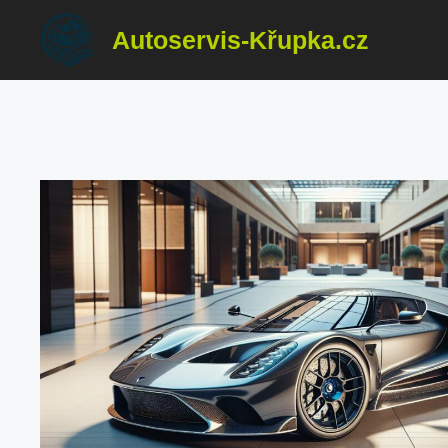
Přeskočit
Autoservis-Křupka.cz
na
obsah