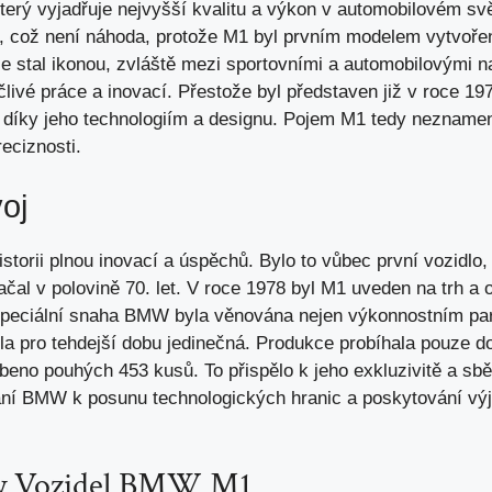
rý vyjadřuje nejvyšší kvalitu a výkon v automobilovém sv
t, což není náhoda, protože M1 byl prvním modelem vytvoř
e stal ikonou, zvláště mezi sportovními a automobilovými n
ivé práce a inovací. Přestože byl představen již v roce 1978
 díky jeho technologiím a designu. Pojem M1 tedy neznamená
eciznosti.
oj
orii plnou inovací a úspěchů. Bylo to vůbec první vozidlo
začal v polovině 70. let. V roce 1978 byl M1 uveden na trh a
Speciální snaha BMW byla věnována nejen výkonnostním par
la pro tehdejší dobu jedinečná. Produkce probíhala pouze d
beno pouhých 453 kusů. To přispělo k jeho exkluzivitě a sb
ní BMW k posunu technologických hranic a poskytování vý
ky Vozidel BMW M1