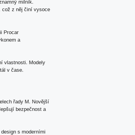
znamný milník.
 což z něj činí vysoce
i Procar
výkonem a
í vlastnosti. Modely
ál v čase.
elech řady M. Novější
lepšují bezpečnost a
 design s moderními