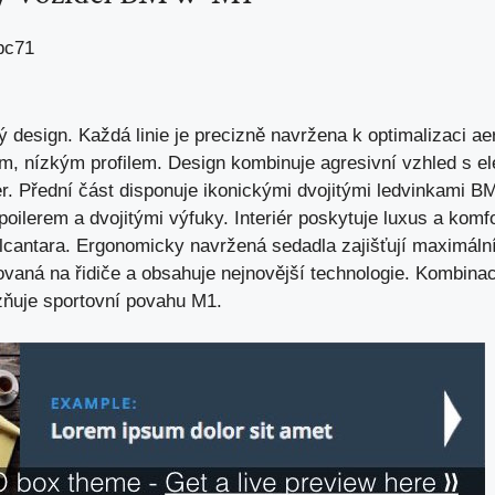
sign. Každá linie je precizně navržena k optimalizaci ae
m, nízkým profilem. Design kombinuje agresivní vzhled s e
r. Přední část disponuje ikonickými dvojitými ledvinkami B
lerem a dvojitými výfuky. Interiér poskytuje luxus a komfor
lcantara. Ergonomicky navržená sedadla zajišťují maximální 
tovaná na řidiče a obsahuje nejnovější technologie. Kombin
azňuje sportovní povahu M1.