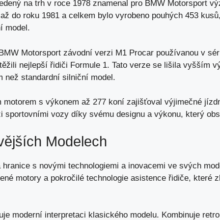
edený na trh
v roce 1978 znamenal pro BMW Motorsport vý
až do roku 1981 a celkem bylo vyrobeno pouhých 453 kusů,
ní model
.
 BMW Motorsport závodní verzi M1 Procar používanou v séri
žili nejlepší řidiči Formule 1. Tato verze se lišila vyšším 
 než standardní silniční model.
 motorem s výkonem až 277 koní zajišťoval výjimečné jízdn
i sportovními vozy díky svému designu a výkonu, který obst
vějších Modelech
hranice s novými technologiemi a inovacemi ve svých mod
né motory a pokročilé technologie asistence řidiče, které z
 moderní interpretaci klasického modelu. Kombinuje retro