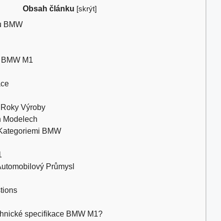
Obsah článku
[
skrýt
]
 u BMW
el BMW M1
ace
 Roky Výroby
h Modelech
 Kategoriemi BMW
1
utomobilový Průmysl
tions
echnické specifikace BMW M1?