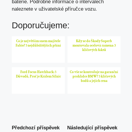
baterie. Podrobné informace o intervalech
naleznete v
uživatelské příručce vozu
.
Doporučujeme:
Co je největším snem majitele
Kdy se do Škody Superb
Fabie? 5 nejdůležitějších přání
montovala ocelová ramena: 5
klíčových faktů
Ford Focus Hatchback: 5
Co vše se kontroluje na garanční
Důvodů, Proč je Králem Silnic
prohlídce BMW? 5 klíčových
bodů a jejich cena
Předchozí příspěvek
Následující příspěvek