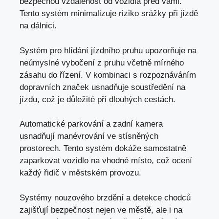
bezpečnou vzdálenost od vozidla před vámi.
Tento systém minimalizuje riziko srážky při jízdě
na dálnici.
Systém pro hlídání jízdního pruhu upozorňuje na
neúmyslné vybočení z pruhu včetně mírného
zásahu do řízení. V kombinaci s rozpoznáváním
dopravních značek usnadňuje soustředění na
jízdu,
což je důležité při dlouhých cestách
.
Automatické parkování a zadní kamera
usnadňují manévrování ve stísněných
prostorech. Tento systém dokáže samostatně
zaparkovat vozidlo na vhodné místo, což ocení
každý řidič v městském provozu.
Systémy nouzového brzdění a detekce chodců
zajišťují bezpečnost nejen ve městě, ale i
na