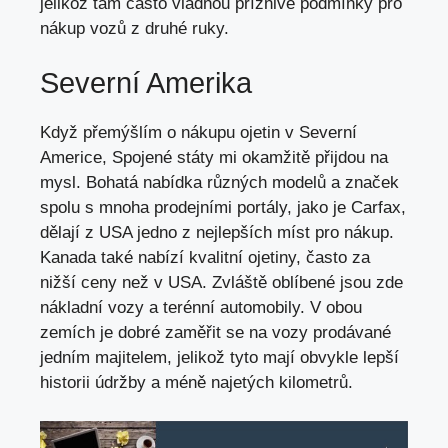
jelikož tam často vládnou příznivé podmínky pro
nákup vozů z druhé ruky.
Severní Amerika
Když přemýšlím o nákupu ojetin v Severní
Americe, Spojené státy mi okamžitě přijdou na
mysl. Bohatá nabídka různých modelů a značek
spolu s mnoha prodejními portály, jako je Carfax,
dělají z USA jedno z nejlepších míst pro nákup.
Kanada také nabízí kvalitní ojetiny, často za
nižší ceny než v USA. Zvláště oblíbené jsou zde
nákladní vozy a terénní automobily. V obou
zemích je dobré zaměřit se na vozy prodávané
jedním majitelem, jelikož tyto mají obvykle lepší
historii údržby a méně najetých kilometrů.