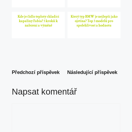
Kde je čidlo teploty chladící
Který typ BMW je nejlepší jako
kapaliny Fabia? 5 kroků k
ojetina? Top 5 modelů pro
nalezení a výměně
spolehlivost a hodnotu
Předchozí příspěvek
Následující příspěvek
Napsat komentář
Komentář