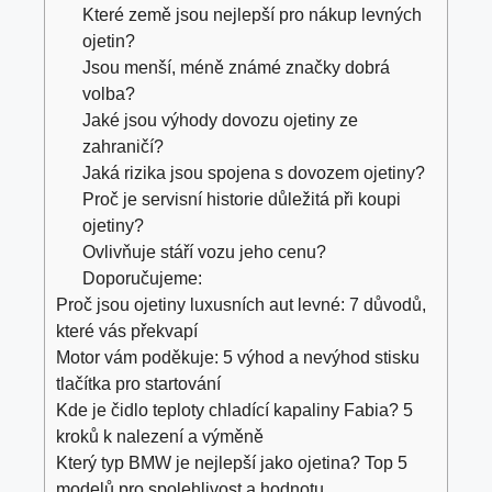
Které země jsou nejlepší pro nákup levných
ojetin?
Jsou menší, méně známé značky dobrá
volba?
Jaké jsou výhody dovozu ojetiny ze
zahraničí?
Jaká rizika jsou spojena s dovozem ojetiny?
Proč je servisní historie důležitá při koupi
ojetiny?
Ovlivňuje stáří vozu jeho cenu?
Doporučujeme:
Proč jsou ojetiny luxusních aut levné: 7 důvodů,
které vás překvapí
Motor vám poděkuje: 5 výhod a nevýhod stisku
tlačítka pro startování
Kde je čidlo teploty chladící kapaliny Fabia? 5
kroků k nalezení a výměně
Který typ BMW je nejlepší jako ojetina? Top 5
modelů pro spolehlivost a hodnotu