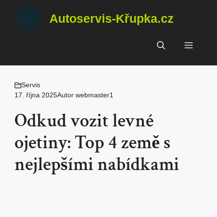
Přeskočit
Autoservis-Křupka.cz
na
obsah
Menu
Servis
17. října 2025
Autor
webmaster1
Odkud vozit levné
ojetiny: Top 4 země s
nejlepšími nabídkami