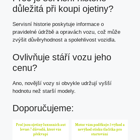
důležitá při koupi ojetiny?
Servisní historie poskytuje informace o
pravidelné údržbě a opravách vozu, což může
zvýšit důvěryhodnost a spolehlivost vozidla.
Ovlivňuje stáří vozu jeho
cenu?
Ano, novější vozy si obvykle udržují vyšší
hodnotu než starší modely.
Doporučujeme:
Proč jsou ojetiny luxusních aut
Motor vám poděkuje: 5 výhod a
levné: 7 důvodů, které vás
nevýhod stisku tlačítka pro
překvapí
startování