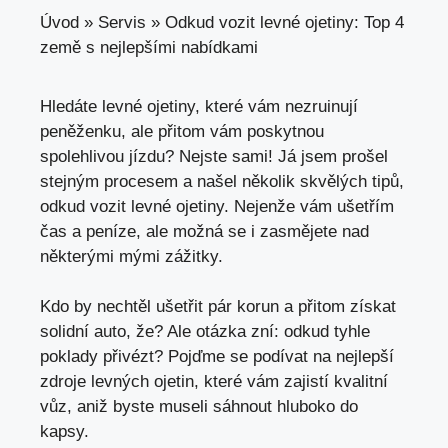
Úvod
»
Servis
»
Odkud vozit levné ojetiny: Top 4
země s nejlepšími nabídkami
Hledáte levné ojetiny, které vám nezruinují
peněženku, ale přitom vám poskytnou
spolehlivou jízdu? Nejste sami! Já jsem prošel
stejným procesem a našel několik skvělých tipů,
odkud vozit levné ojetiny
. Nejenže vám ušetřím
čas a peníze,
ale možná se
i zasmějete nad
některými mými zážitky.
Kdo by nechtěl ušetřit pár korun a přitom získat
solidní auto, že? Ale otázka zní: odkud tyhle
poklady přivézt? Pojďme se podívat na nejlepší
zdroje levných ojetin, které vám zajistí kvalitní
vůz, aniž byste museli sáhnout hluboko do
kapsy.